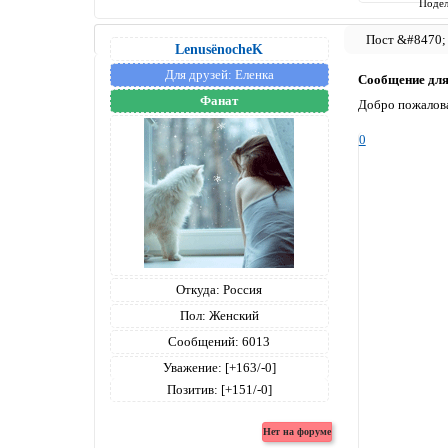
Подел
LenusёnocheK
Для друзей:
Еленка
Сообщение дл
Фанат
Добро пожалова
0
Откуда:
Россия
Пол:
Женский
Сообщений:
6013
Уважение:
[+163/-0]
Позитив:
[+151/-0]