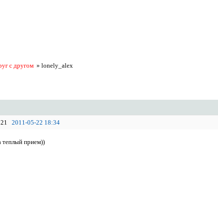
руг с другом
»
lonely_alex
21
2011-05-22 18:34
а теплый прием))