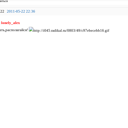
иться
22
2011-05-22 22:36
я
lonely_alex
ть,располагайся!