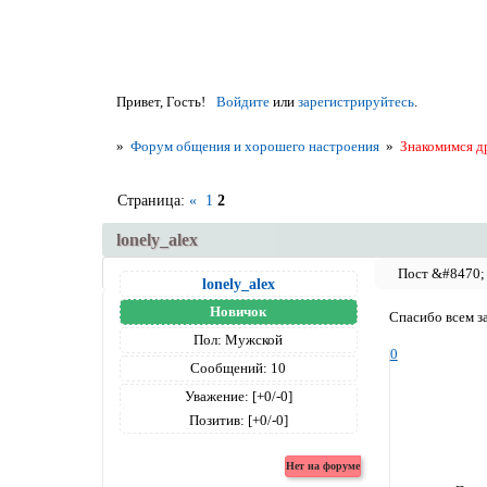
Привет, Гость!
Войдите
или
зарегистрируйтесь
.
»
Форум общения и хорошего настроения
»
Знакомимся д
Страница:
«
1
2
lonely_alex
lonely_alex
Новичок
Спасибо всем з
Пол:
Мужской
0
Сообщений:
10
Уважение:
[+0/-0]
Позитив:
[+0/-0]