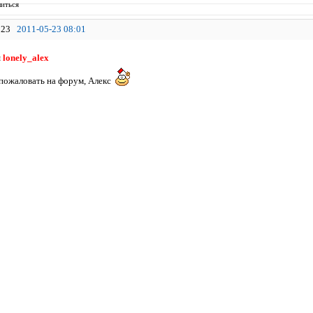
иться
23
2011-05-23 08:01
я
lonely_alex
 пожаловать на форум, Алекс