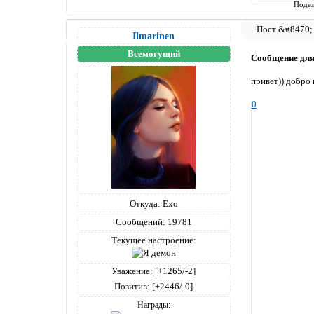
Подел
Ilmarinen
Всемогущий
Сообщение дл
привет)) добро
0
Откуда:
Ехо
Сообщений:
19781
Текущее настроение:
Уважение:
[+1265/-2]
Позитив:
[+2446/-0]
Награды: