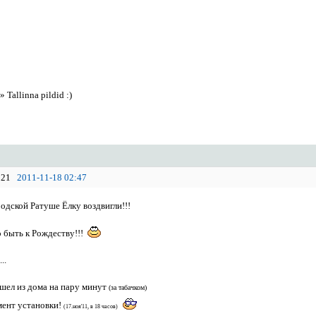
»
Tallinna pildid :)
21
2011-11-18 02:47
родской Ратуше Ёлку воздвигли!!!
о быть к Рождеству!!!
...
ышел из дома на пару минут
(за табачком)
мент установки!
(17.ноя'11, в 18 часов)