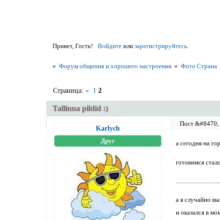
Привет, Гость!
Войдите
или
зарегистрируйтесь
.
»
Форум общения и хорошего настроения
»
Фото Страна
Страница:
«
1
2
Tallinna pildid :)
Karlych
Друг
а сегодня на го
готовимся стал
..............................
а я случайно в
и оказался в мо