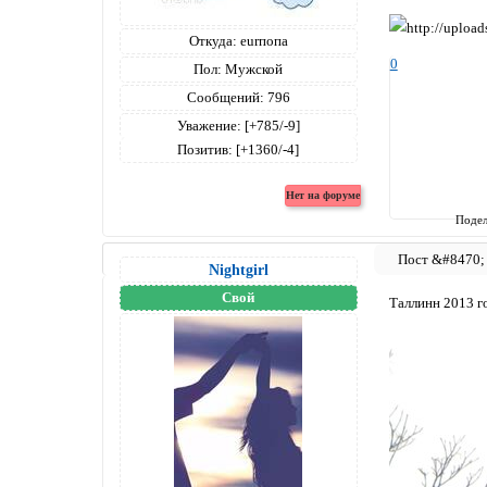
Откуда:
eurпопа
0
Пол:
Мужской
Сообщений:
796
Уважение:
[+785/-9]
Позитив:
[+1360/-4]
Подел
Nightgirl
Свой
Таллинн 2013 г