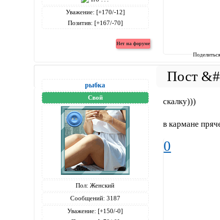
Уважение:
[+170/-12]
Позитив:
[+167/-70]
Поделитьс
рыбка
Свой
скалку)))
в кармане пряче
0
Пол:
Женский
Сообщений:
3187
Уважение:
[+150/-0]