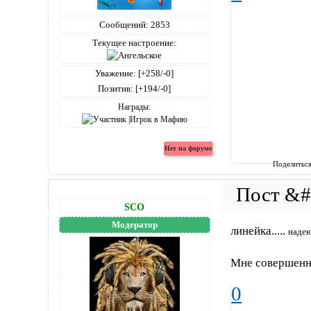
Сообщений:
2853
Текущее настроение:
Уважение:
[+258/-0]
Позитив:
[+194/-0]
Награды:
Поделитьс
SCO
Модератор
линейка.....
надею
Мне совершенно
0