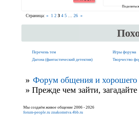
Поделитьс
Страница:
«
1
2
3
4
5
…
26
»
Пох
Перечень тем
Игры форума
Дагона (фантастический детектив)
Творчество ф
»
Форум общения и хорошего 
»
Прежде чем зайти, загадайте 
Мы создаём живое общение 2006 - 2026
forum-people.ru
znakomstva.4bb.ru