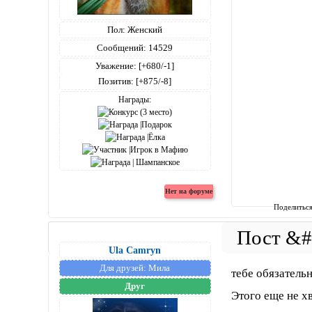
Пол:
Женский
Сообщений:
14529
Уважение:
[+680/-1]
Позитив:
[+875/-8]
Награды:
Поделитьс
Ula Camryn
Для друзей:
Мила
тебе обязатель
Друг
Этого еще не 