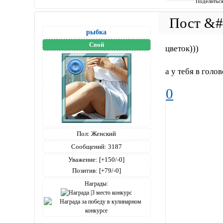
Поделитьс
рыбка
Свой
цветок)))
а у тебя в голов
0
Пол:
Женский
Сообщений:
3187
Уважение:
[+150/-0]
Позитив:
[+79/-0]
Награды: