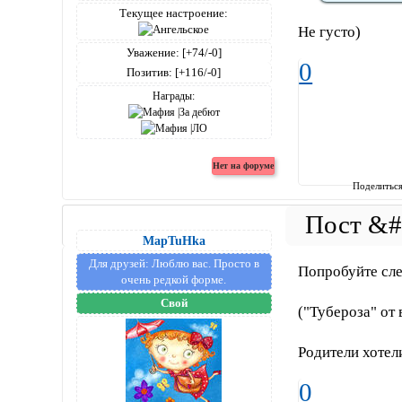
Текущее настроение:
Не густо)
Уважение:
[+74/-0]
0
Позитив:
[+116/-0]
Награды:
Поделитьс
MapTuHka
Для друзей:
Люблю вас. Просто в
Попробуйте сле
очень редкой форме.
Свой
("Тубероза" от
Родители хотели
0