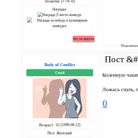
Позитив:
[+79/-0]
Награды:
Поделитьс
Body of Conflict
Свой
Коленную чаш
Ложась спать, т
0
Возраст:
35
[1990-08-12]
Пол:
Женский