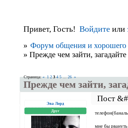
Привет, Гость!
Войдите
или
»
Форум общения и хорошего 
»
Прежде чем зайти, загадайте 
Страница:
«
1
2
3
4
5
…
26
»
Прежде чем зайти, зага
Эва Лорд
Друг
телефон(баналь
мне бы рвануть 