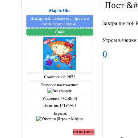
MapTuHka
Для друзей:
Люблю вас. Просто в
Завтра почтой 
очень редкой форме.
Свой
Утром в чашке 
0
Сообщений:
2853
Текущее настроение:
Уважение:
[+258/-0]
Позитив:
[+194/-0]
Награды: