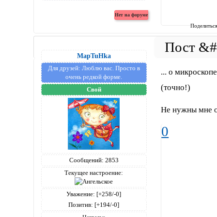
Поделитьс
MapTuHka
Для друзей:
Люблю вас. Просто в
... о микроскопе
очень редкой форме.
(точно!)
Свой
Не нужны мне об
0
Сообщений:
2853
Текущее настроение:
Уважение:
[+258/-0]
Позитив:
[+194/-0]