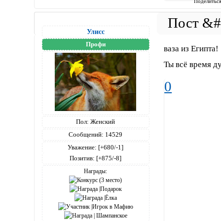
Поделитьс
Улисс
Профи
ваза из Египта!
Ты всё время ду
0
Пол:
Женский
Сообщений:
14529
Уважение:
[+680/-1]
Позитив:
[+875/-8]
Награды: