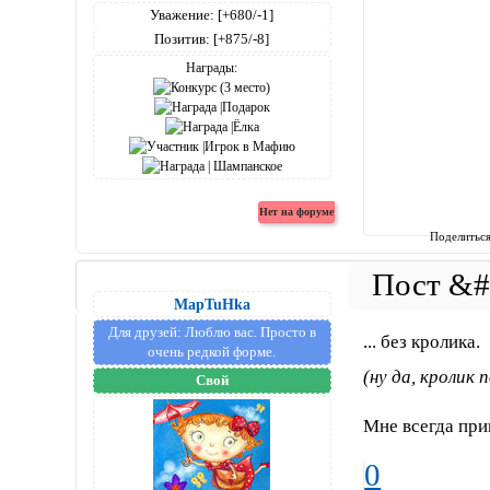
Уважение:
[+680/-1]
Позитив:
[+875/-8]
Награды:
Поделитьс
MapTuHka
Для друзей:
Люблю вас. Просто в
... без кролика.
очень редкой форме.
(ну да, кролик 
Свой
Мне всегда при
0