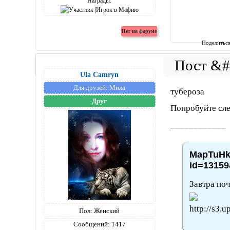
Награды:
Поделитьс
Ula Camryn
Для друзей:
Мила
тубероза
Друг
Попробуйте сле
____________
MapTuHka
id=13159
Завтра по
Пол:
Женский
Сообщений:
1417