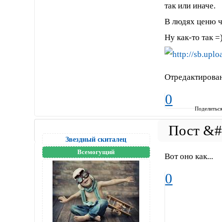
так или иначе.
В людях ценю ч
Ну как-то так =
Отредактирован
0
Поделитьс
Звездный скиталец
Всемогущий
Вот оно как...
0