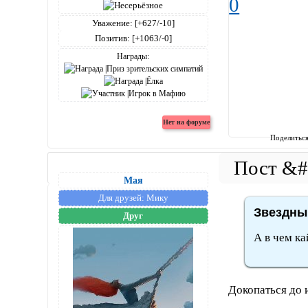
0
Уважение:
[+627/-10]
Позитив:
[+1063/-0]
Награды:
Поделитьс
Мая
Для друзей:
Мику
Звездный
Друг
А в чем к
Докопаться до 