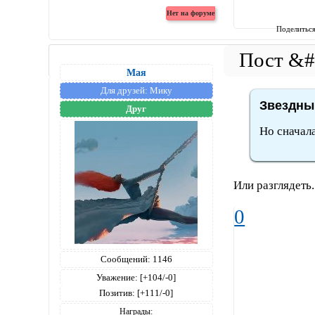
Поделитьс
Мая
Для друзей:
Мику
Звездный
Друг
Но сначала
Или разглядеть.
0
Сообщений:
1146
Уважение:
[+104/-0]
Позитив:
[+111/-0]
Награды: