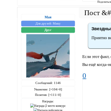
Поделитьс
Мая
Для друзей:
Мику
Звездный
Друг
Приятно в
Если этот факт
Вы ещё когда-н
0
Сообщений:
1146
Уважение:
[+104/-0]
Позитив:
[+111/-0]
Награды: