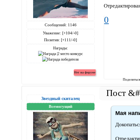
Отредактирован
0
Сообщений:
1146
Уважение:
[+104/-0]
Позитив:
[+111/-0]
Награды:
Поделитьс
Звездный скиталец
Всемогущий
Мая напи
Докопатьс
Отредакти