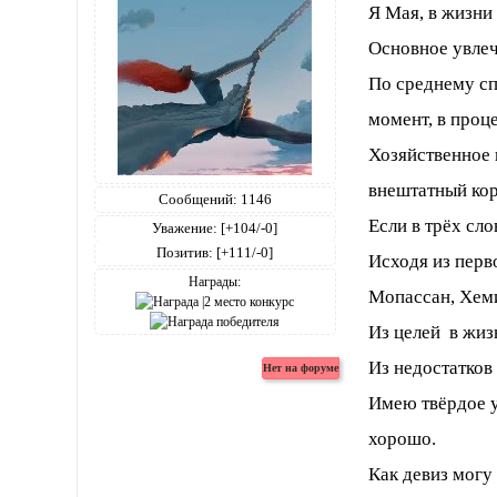
Я Мая, в жизни
Основное увлеч
По среднему сп
момент, в проц
Хозяйственное 
внештатный кор
Сообщений:
1146
Если в трёх сл
Уважение:
[+104/-0]
Позитив:
[+111/-0]
Исходя из перв
Награды:
Мопассан, Хеми
Из целей в жиз
Из недостатков
Имею твёрдое уб
хорошо.
Как девиз могу