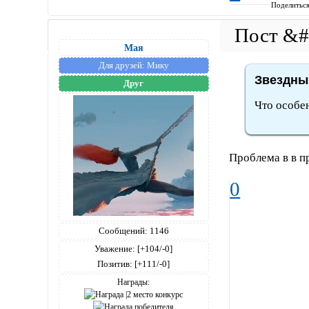
Поделитьс
Мая
Для друзей:
Мику
Звездный
Друг
Что особен
Проблема в в п
0
Сообщений:
1146
Уважение:
[+104/-0]
Позитив:
[+111/-0]
Награды: