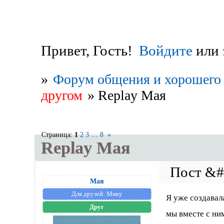
Привет, Гость!
Войдите
или
»
Форум общения и хорошего 
другом
»
Replay Мая
Страница:
1
2
3
…
8
»
Replay Мая
Мая
Для друзей:
Мику
Я уже создавала
Друг
мы вместе с ни