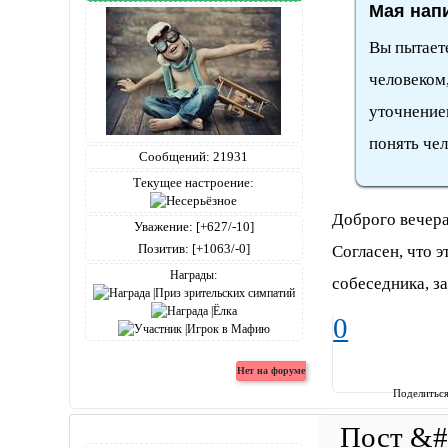
Мая напи
Вы пытаете
человеком,
уточнением
понять чел
Сообщений:
21931
Текущее настроение:
Доброго вечера
Уважение:
[+627/-10]
Позитив:
[+1063/-0]
Согласен, что э
Награды:
собеседника, з
0
Поделитьс