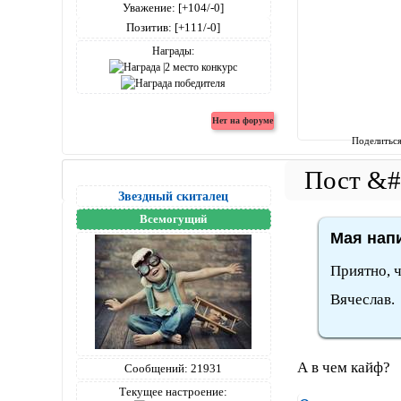
Уважение:
[+104/-0]
Позитив:
[+111/-0]
Награды:
Поделитьс
Звездный скиталец
Всемогущий
Мая напи
Приятно, ч
Вячеслав.
А в чем кайф?
Сообщений:
21931
Текущее настроение: