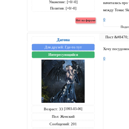
Уважение:
[+0/-0]
начиталась про
Позитив:
[+0/-0]
между Томас Sky
0
Подел
Дагона
Для друзей:
Где-то тут
Хочу посудомое
Интересующийся
0
Возраст:
33
[1993-03-06]
Пол:
Женский
Сообщений:
201