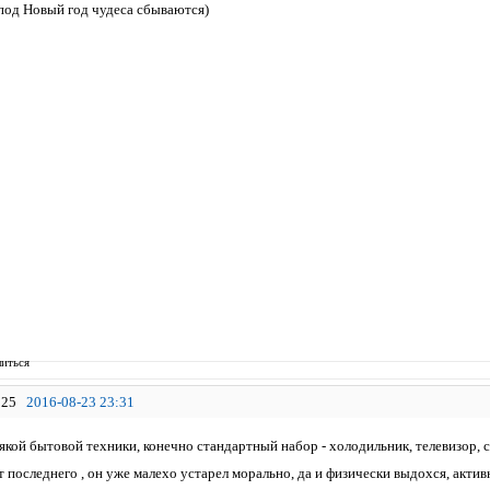
...под Новый год чудеса сбываются)
иться
25
2016-08-23 23:31
сякой бытовой техники, конечно стандартный набор - холодильник, телевизор, 
ет последнего , он уже малехо устарел морально, да и физически выдохся, ак