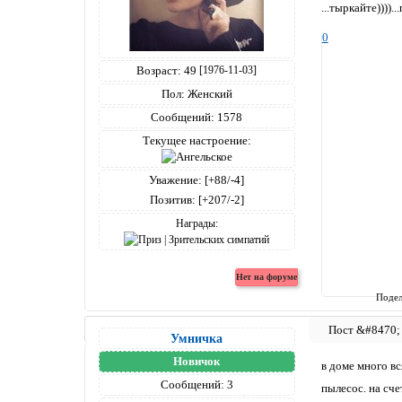
...тыркайте))))
0
Возраст:
49
[1976-11-03]
Пол:
Женский
Сообщений:
1578
Текущее настроение:
Уважение:
[+88/-4]
Позитив:
[+207/-2]
Награды:
Подел
Умничка
Новичок
в доме много в
Сообщений:
3
пылесос. на сч