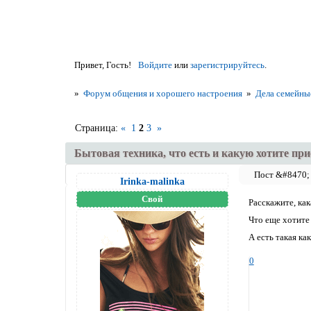
Привет, Гость!
Войдите
или
зарегистрируйтесь
.
»
Форум общения и хорошего настроения
»
Дела семейны
Страница:
«
1
2
3
»
Бытовая техника, что есть и какую хотите пр
Irinka-malinka
Свой
Расскажите, как
Что еще хотите
А есть такая ка
0