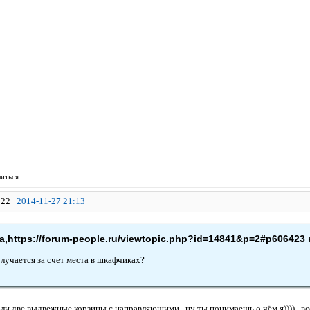
иться
22
2014-11-27 21:13
,https://forum-people.ru/viewtopic.php?id=14841&p=2#p606423 
олучается за счет места в шкафчиках?
 бли две выдвежные корзины с направляющими...ну ты понимаешь о чём я))))...в