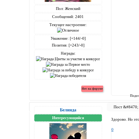
Пол:
Женский
Сообщений:
2401
Текущее настроение:
Уважение:
[+144/-0]
Позитив:
[+243/-0]
Награды:
Подел
Белинда
Интересующийся
Здорово. Но это
0