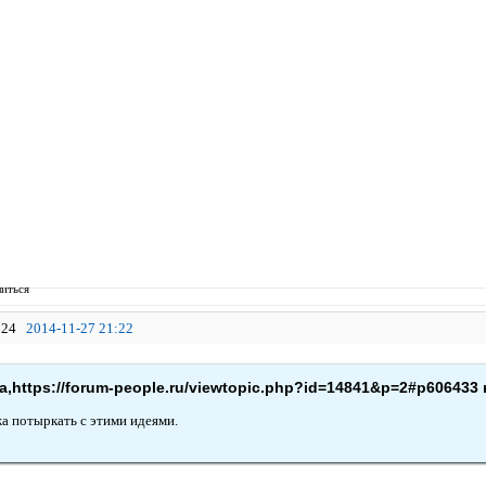
иться
24
2014-11-27 21:22
,https://forum-people.ru/viewtopic.php?id=14841&p=2#p606433 
а потыркать с этими идеями.