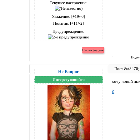
Текущее настроение:
Уважение:
[+19/-0]
Позитив:
[+11/-2]
Предупреждение:
Подел
Не Вопрос
Интересующийся
хочу новый пы
0