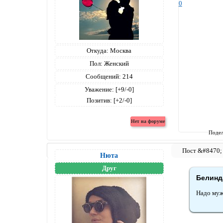
0
Откуда:
Москва
Пол:
Женский
Сообщений:
214
Уважение:
[+9/-0]
Позитив:
[+2/-0]
Подел
Нюта
Друг
Белинда
Надо муж