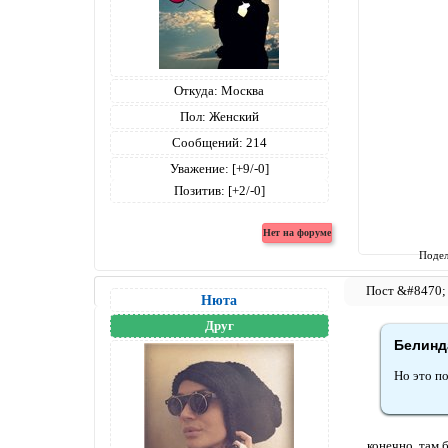
Откуда:
Москва
Пол:
Женский
Сообщений:
214
Уважение:
[+9/-0]
Позитив:
[+2/-0]
Подел
Нюта
Друг
Белинда
Но это п
...конечно..там