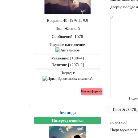
дверце посудом
0
Возраст:
49
[1976-11-03]
Пол:
Женский
Сообщений:
1578
Текущее настроение:
Уважение:
[+88/-4]
Позитив:
[+207/-2]
Награды:
Подел
Белинда
Интересующийся
понятно:)
Надо мужа поты