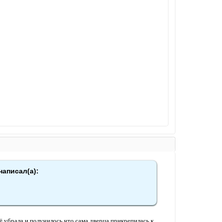
написал(а):
сё убрала и получилось,что сама дверца прикрепилась к