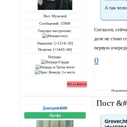
А так чело
Пол:
Мужской
Сообщений:
15908
Согласен, сейч
Текущее настроение:
деле не стоит 
Уважение:
[+1214/-20]
первую очеред
Позитив:
[+3445/-46]
Награды:
0
Поделитьс
Дмитрий4680
Профи
Grover,h