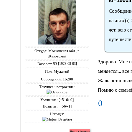
id=15004
Сообщение
на авто)))
лет, всю с
путешеств
Откуда:
Московская обл., г.
Жуковский
Здорово. Мне н
Возраст:
53
[1973-08-03]
меняется... все
Пол:
Мужской
Сообщений:
16200
Жаль остановок 
Текущее настроение:
Помню с семьей
Уважение:
[+516/-9]
0
Позитив:
[+56/-1]
Награды: