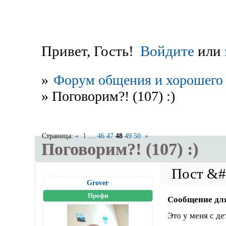
Привет, Гость!
Войдите
или
»
Форум общения и хорошего 
»
Поговорим?! (107) :)
Страница:
«
1
…
46
47
48
49
50
»
Поговорим?! (107) :)
Grover
Профи
Сообщение дл
Это у меня с де