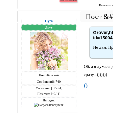
Поделитьс
Нуга
Друг
Grover,h
id=15004
Не дам. Пр
Ой, а я думала
сразу...)))))))
Пол:
Женский
Сообщений:
740
0
Уважение:
[+29/-1]
Позитив:
[+2/-1]
Награды: