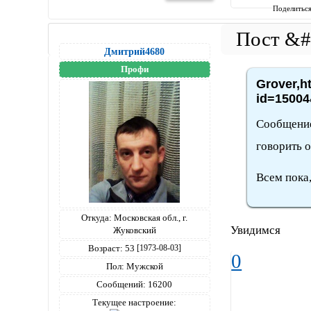
Поделитьс
Дмитрий4680
Профи
Grover,h
id=15004
Сообщение
говорить о
Всем пока,
Откуда:
Московская обл., г.
Увидимся
Жуковский
Возраст:
53
[1973-08-03]
0
Пол:
Мужской
Сообщений:
16200
Текущее настроение: