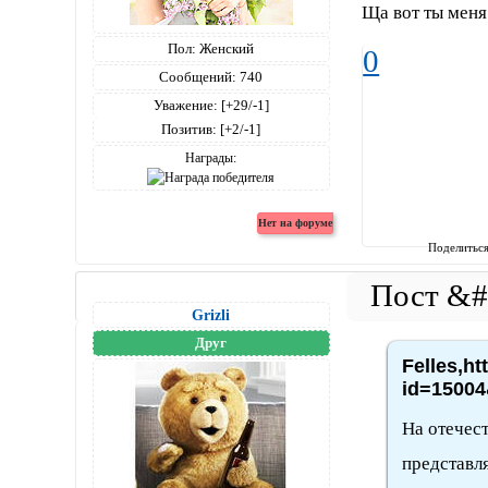
Ща вот ты меня
Пол:
Женский
0
Сообщений:
740
Уважение:
[+29/-1]
Позитив:
[+2/-1]
Награды:
Поделитьс
Grizli
Друг
Felles,ht
id=15004
На отечест
представля