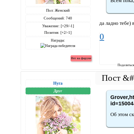
Всем пока,
Пол:
Женский
Сообщений:
740
да ладно тебе) 
Уважение:
[+29/-1]
Позитив:
[+2/-1]
0
Награды:
Поделитьс
Нуга
Друг
Grover,h
id=15004
Об этом ск