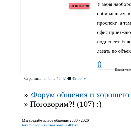
У меня наоборо
собираешься, в
проспект, а там
офис приезжаю,
подоспеет. Если
лазать по объек
0
Поделитьс
Страница:
«
1
…
46
47
48
49
50
»
»
Форум общения и хорошего 
»
Поговорим?! (107) :)
Мы создаём живое общение 2006 - 2026
forum-people.ru
znakomstva.4bb.ru