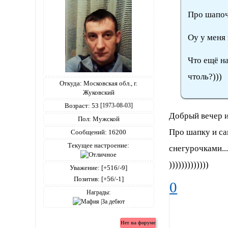
Про шапоч
Оу у меня 
Что ещё на
чтоль?)))
Откуда:
Московская обл., г.
Жуковский
Возраст:
53
[1973-08-03]
Добрый вечер и
Пол:
Мужской
Про шапку и са
Сообщений:
16200
Текущее настроение:
снегурочками..
)))))))))))))
Уважение:
[+516/-9]
Позитив:
[+56/-1]
0
Награды: