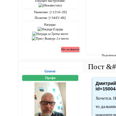
Текущее настроение:
Уважение:
[+1214/-20]
Позитив:
[+3445/-46]
Награды:
Поделитьс
Grover
Профи
Дмитрий4
id=15004
Хочется. Н
то дальним
накопитель