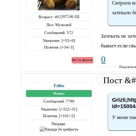
Ситроен ко
затекало б
Возраст:
49
[1977-06-10]
Пол:
Мужской
Сообщений:
572
Затекать не зат
Уважение:
[+55/-0]
бывает если свы
Позитив:
[+54/-3]
0
Поделитьс
Felles
Фанат
Grizli,ht
Сообщений:
7799
id=15004
Уважение:
[+322/-31]
Позитив:
[+101/-5]
У меня так
Награды: