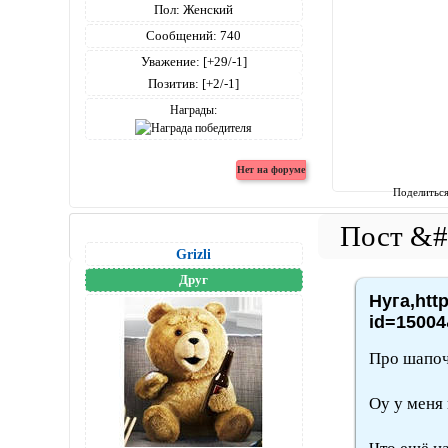
Пол:
Женский
Сообщений:
740
Уважение:
[+29/-1]
Позитив:
[+2/-1]
Награды:
Поделитьс
Grizli
Друг
Нуга,htt
id=15004
Про шапоч
Оу у меня 