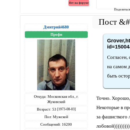
Поделитьс
Дмитрий4680
Профи
Grover,h
id=15004
Согласен, 
на самом д
быть осто
Откуда:
Московская обл., г.
Точно. Хорошо, 
Жуковский
Некоторые в пр
Возраст:
53
[1973-08-03]
за фашисткого 
Пол:
Мужской
Сообщений:
16200
лобовой))))))))))