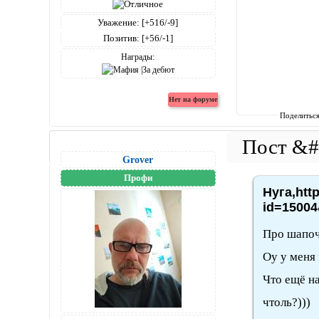
Уважение:
[+516/-9]
Позитив:
[+56/-1]
Награды:
Поделитьс
Grover
Профи
Нуга,htt
id=15004
Про шапоч
Оу у меня 
Что ещё на
чтоль?)))