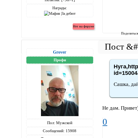
Награды:
Поделитьс
Grover
Профи
Нуга,htt
id=15004
Сашка, да
Не дам. Привет)
0
Пол:
Мужской
Сообщений:
15908