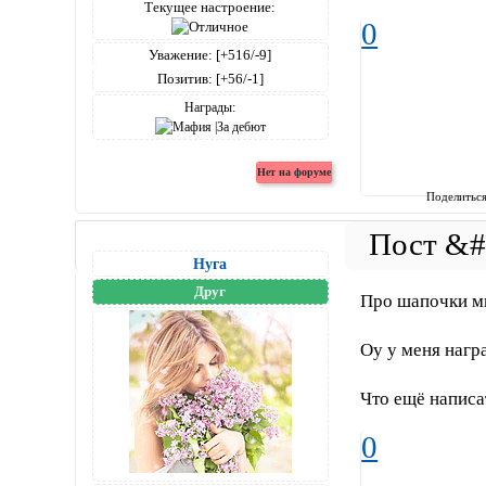
Текущее настроение:
0
Уважение:
[+516/-9]
Позитив:
[+56/-1]
Награды:
Поделитьс
Нуга
Друг
Про шапочки мн
Оу у меня награ
Что ещё написат
0