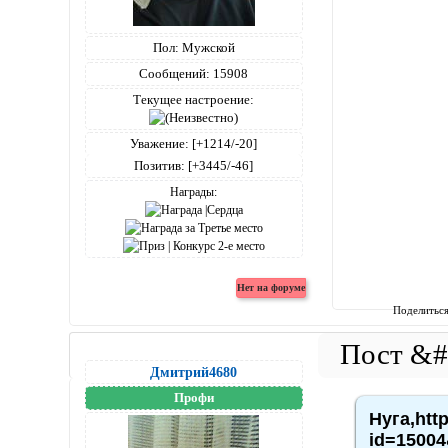
Пол:
Мужской
Сообщений:
15908
Текущее настроение:
Уважение:
[+1214/-20]
Позитив:
[+3445/-46]
Награды:
Поделитьс
Дмитрий4680
Профи
Нуга,htt
id=15004