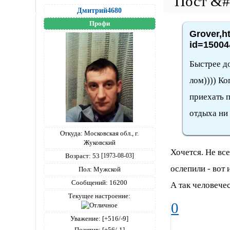
Дмитрий4680
Профи
Grover,h
id=15004
Быстрее до
лом)))) Ко
приехать п
отдыха ни 
Откуда:
Московская обл., г.
Жуковский
Хочется. Не все
Возраст:
53
[1973-08-03]
ослепили - вот 
Пол:
Мужской
Сообщений:
16200
А так человечес
Текущее настроение:
0
Уважение:
[+516/-9]
Позитив:
[+56/-1]