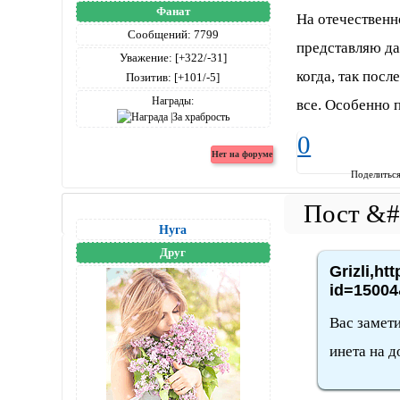
Фанат
На отечественн
Сообщений:
7799
представляю да
Уважение:
[+322/-31]
когда, так посл
Позитив:
[+101/-5]
Награды:
все. Особенно 
0
Поделитьс
Нуга
Друг
Grizli,ht
id=15004
Вас замети
инета на д