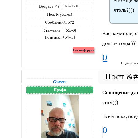
Что ещё на
Возраст:
49
[1977-06-10]
чтоль?)))
Пол:
Мужской
Сообщений:
572
Уважение:
[+55/-0]
Вас заметили, о
Позитив:
[+54/-3]
долгие годы )))
0
Поделитьс
Grover
Профи
Сообщение дл
этом)))
Всем пока, пойд
0