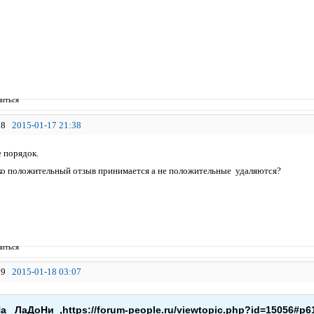
иться
8
2015-01-17 21:38
е порядок.
ько положительный отзыв принимается а не положительные удаляются?
иться
9
2015-01-18 03:07
_ ЛаДоНи_,https://forum-people.ru/viewtopic.php?id=15056#p6