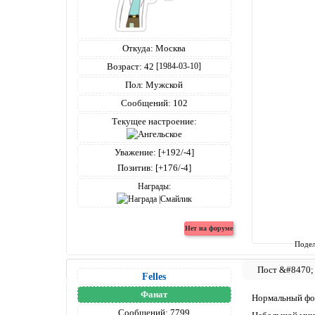
Откуда:
Москва
Возраст:
42
[1984-03-10]
Пол:
Мужской
Сообщений:
102
Текущее настроение:
Уважение:
[+192/-4]
Позитив:
[+176/-4]
Награды:
Подел
Felles
Фанат
Нормальный фор
Сообщений:
7799