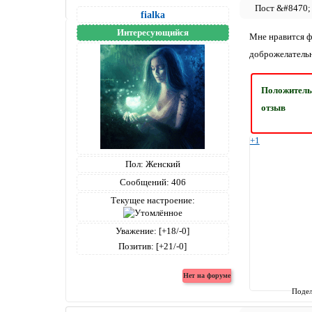
fialka
Интересующийся
Мне нравится ф
доброжелательн
Положител
отзыв
+1
Пол:
Женский
Сообщений:
406
Текущее настроение:
Уважение:
[+18/-0]
Позитив:
[+21/-0]
Подел