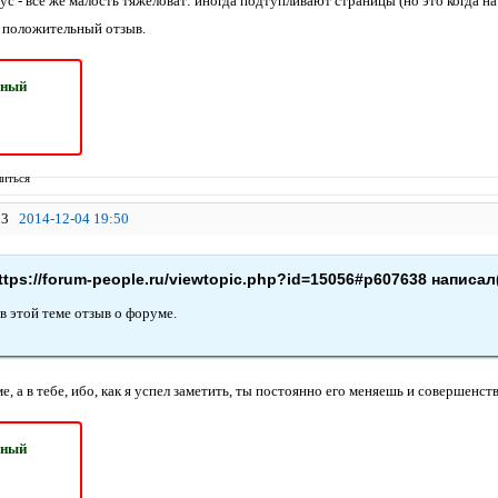
 - все же малость тяжеловат: иногда подтупливают страницы (но это когда на 
я положительный отзыв.
ьный
иться
3
2014-12-04 19:50
ttps://forum-people.ru/viewtopic.php?id=15056#p607638 написал(
в этой теме отзыв о форуме.
е, а в тебе, ибо, как я успел заметить, ты постоянно его меняешь и совершенст
ьный