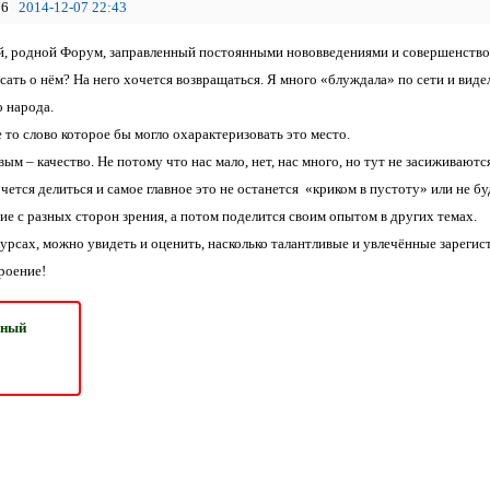
6
2014-12-07 22:43
, родной Форум, заправленный постоянными нововведениями и совершенство
исать о нём? На него хочется возвращаться. Я много «блуждала» по сети и ви
о народа.
 то слово которое бы могло охарактеризовать это место.
ым – качество. Не потому что нас мало, нет, нас много, но тут не засиживают
очется делиться и самое главное это не останется «криком в пустоту» или не 
ие с разных сторон зрения, а потом поделится своим опытом в других темах.
курсах, можно увидеть и оценить, насколько талантливые и увлечённые зареги
роение!
ьный