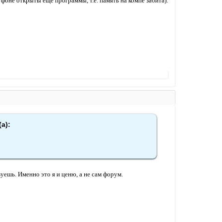
фоне открыты еще программы, т.е. память на компе забита).
а):
вуешь. Именно это я и ценю, а не сам форум.