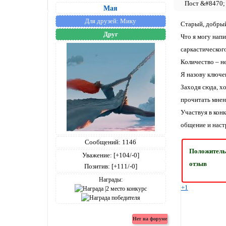
Мая
Для друзей:
Мику
Старый, добрый
Друг
Что я могу нап
саркастическог
Количество – не
Я назову ключев
Заходя сюда, х
прочитать мнен
Участвуя в кон
общение и наст
Сообщений:
1146
Положител
Уважение:
[+104/-0]
отзыв
Позитив:
[+111/-0]
Награды:
+1