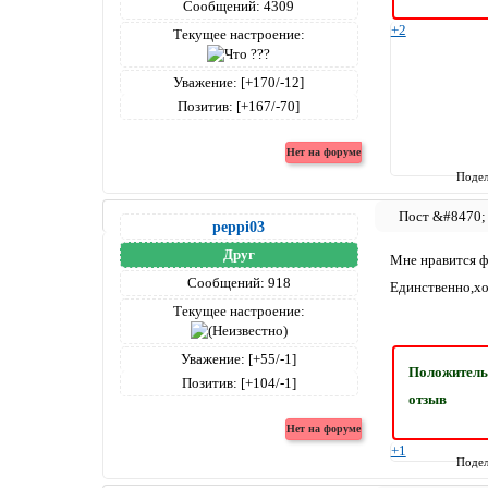
Сообщений:
4309
+2
Текущее настроение:
Уважение:
[+170/-12]
Позитив:
[+167/-70]
Подел
peppi03
Друг
Мне нравится ф
Сообщений:
918
Единственно,хо
Текущее настроение:
Уважение:
[+55/-1]
Положител
Позитив:
[+104/-1]
отзыв
+1
Подел