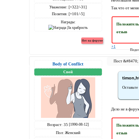
Небольшой минус
Уважение:
[+322/-31]
Так что от мен
Позитив:
[+101/-5]
Награды:
Положител
отзыв
+1
Подел
Body of Conflict
Свой
timon,h
Оставьте 
Дело не в форум
Возраст:
35
[1990-08-12]
Положител
Пол:
Женский
отзыв