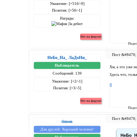
Уважение:
[+516/-9]
Позитив:
[+56/-1]
Награды:
Подел
НеБо_На_ ЛаДоНи_
Наблюдатель
Хм, а это уже н
Сообщений:
139
Здесь что, тол
Уважение:
[+2/-1]
0
Позитив:
[+3/-5]
Подел
timon
Для друзей:
Хороший человек!
НеБо_На