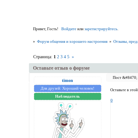
Привет, Гость!
Войдите
или
зарегистрируйтесь
.
»
Форум общения и хорошего настроения
»
Отзывы, пред
Страница:
1
2
3
4
5
»
Оставьте отзыв о форуме
timon
Для друзей:
Хороший человек!
Оставьте в этой
Наблюдатель
0