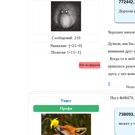
772442,
Дорогая и
Хорошее начало 
Сообщений:
210
Думала, как бы
Уважение:
[+21/-0]
внимания друг 
Позитив:
[+11/-1]
Когда то я люб
пришлось разоч
здесь у нее ком
0
Подел
Улисс
Профи
738093,
может у ч