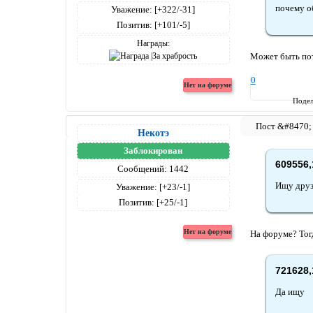
почему о
Уважение:
[+322/-31]
Позитив:
[+101/-5]
Награды:
Может быть пот
0
Подел
Некотэ
Заблокирован
609556,
Сообщений:
1442
Ищу друз
Уважение:
[+23/-1]
Позитив:
[+25/-1]
На форуме? Тог
721628,
Да ищу