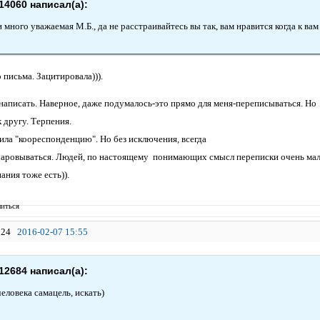
14060 написал(а):
 много уважаемая М.Б., да не расстраивайтесь вы так, вам нравится когда к в
письма. Зацитировала))).
 написать. Наверное, даже подумалось-это прямо для меня-переписываться. Но 
к другу. Терпения.
ила "коореспонденцию". Но без исключения, всегда
аровываться. Людей, по настоящему понимающих смысл переписки очень мало.
пания тоже есть)).
иться
24
2016-02-07 15:55
12684 написал(а):
еловека самацель, искать)