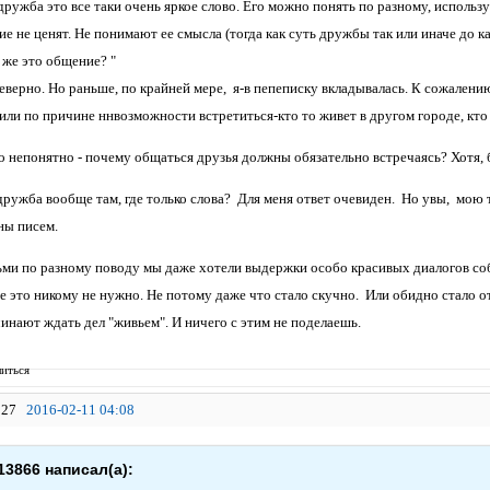
дружба это все таки очень яркое слово. Его можно понять по разному, использ
е не ценят. Не понимают ее смысла (тогда как суть дружбы так или иначе до 
 же это общение? "
еверно. Но раньше, по крайней мере, я-в пепеписку вкладывалась. К сожалению
ли по причине ннвозможности встретиться-кто то живет в другом городе, кто 
о непонятно - почему общаться друзья должны обязательно встречаясь? Хотя, 
ружба вообще там, где только слова? Для меня ответ очевиден. Но увы, мою т
ны писем.
ми по разному поводу мы даже хотели выдержки особо красивых диалогов собр
се это никому не нужно. Не потому даже что стало скучно. Или обидно стало о
инают ждать дел "живьем". И ничего с этим не поделаешь.
иться
27
2016-02-11 04:08
13866 написал(а):