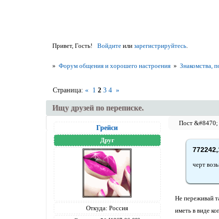
Привет, Гость!
Войдите
или
зарегистрируйтесь
.
»
Форум общения и хорошего настроения
»
Знакомства, п
Страница:
«
1
2
3
4
»
Ищу друзей по переписке.
Грейси
Друг
772242,
черт возь
Не переживай та
Откуда:
Россия
иметь в виде ког