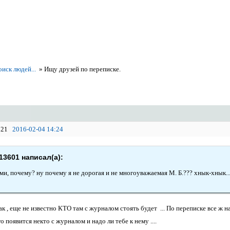
оиск людей...
»
Ищу друзей по переписке.
21
2016-02-04 14:24
13601 написал(а):
ми, почему? ну почему я не дорогая и не многоуважаемая М. Б.??? хнык-хнык....
к , еще не известно КТО там с журналом стоять будет ... По переписке все ж н
о появится некто с журналом и надо ли тебе к нему ....