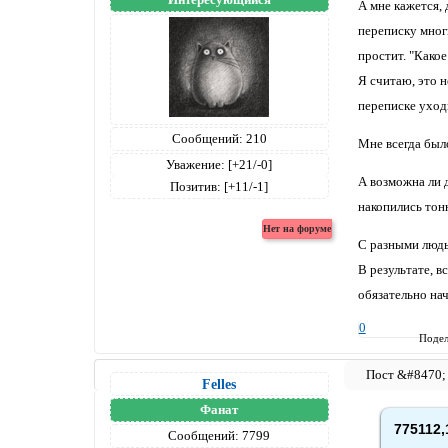
А мне кажется, 
переписку многи
простит. "Какое
Я считаю, это н
переписке уходи
Сообщений:
210
Мне всегда был
Уважение:
[+21/-0]
А возможна ли д
Позитив:
[+11/-1]
накопились тон
С разными людь
В результате, в
обязательно нач
0
Подел
Felles
Фанат
775112,
Сообщений:
7799