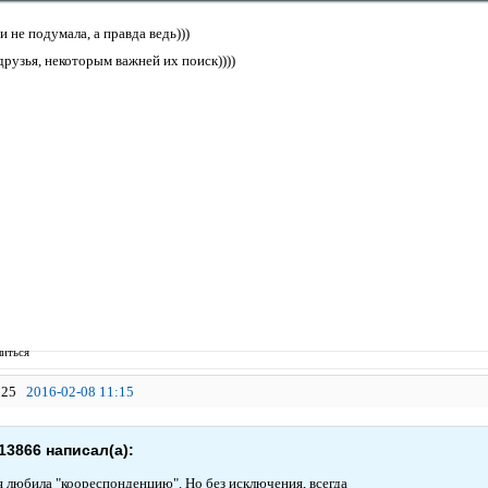
и не подумала, а правда ведь)))
рузья, некоторым важней их поиск))))
иться
25
2016-02-08 11:15
13866 написал(а):
 я любила "коореспонденцию". Но без исключения, всегда