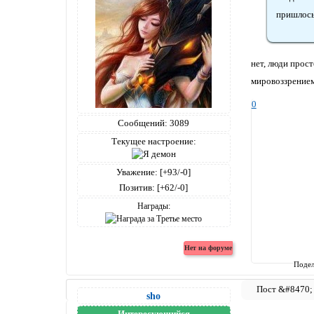
пришлось
нет, люди прос
мировоззрением
0
Сообщений:
3089
Текущее настроение:
Уважение:
[+93/-0]
Позитив:
[+62/-0]
Награды:
Подел
sho
Интересующийся