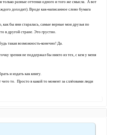
уя только разные оттенки одного и того же смысла. А вот
каждого доходит). Вроде как-написанное слово бумага
, как бы яни старалась, самые верные мои друзья по
то в другой стране. Это грустно.
будь такая возможность-конечно! Да.
очку зрения не поддержал бы никто из тех, с кем у меня
ать и издать как книгу.
т чего то. Просто в какой то момент за сллёовами люди