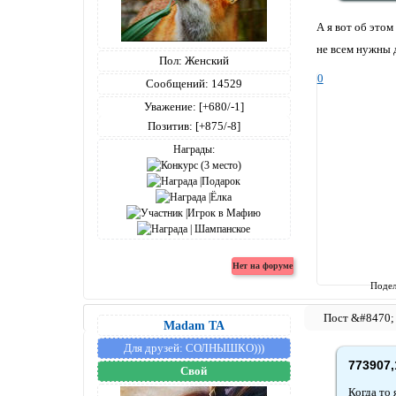
А я вот об этом 
не всем нужны д
Пол:
Женский
0
Сообщений:
14529
Уважение:
[+680/-1]
Позитив:
[+875/-8]
Награды:
Подел
Madam TA
Для друзей:
СОЛНЫШКО)))
773907,
Свой
Когда то