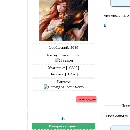
мне много чего
0
Сообщений:
3089
Текущее настроение:
Уважение:
[+93/-0]
Позитив:
[+62/-0]
Награды:
Подел
sho
Интересующийся