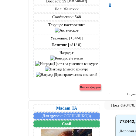
Возраст:
59
[1967-06-09]
0
Пол:
Женский
Сообщений:
548
Текущее настроение:
Уважение:
[+54/-0]
Позитив:
[+81/-0]
Награды:
Подел
Madam TA
Для друзей:
СОЛНЫШКО)))
772442,
Свой
Дорогая и