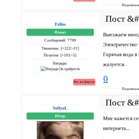
Поделитьс
Felles
Фанат
Выезжаем иногд
Сообщений:
7799
Электричество 
Уважение:
[+322/-31]
Горячая вода в 
Позитив:
[+101/-5]
Награды:
жалуется.
0
Поделитьс
SofiyaL
Юзер
Мне кажется се
интернета...