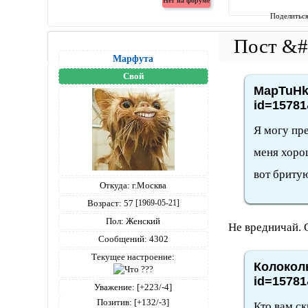
Поделитьс
Марфута
Свой
MapTuHka
id=15781
Я могу пре
меня хорош
вот бритую
Откуда:
г.Москва
Возраст:
57
[1969-05-21]
Пол:
Женский
Не вредничай. 
Сообщений:
4302
Текущее настроение:
Колоколь
id=15781
Уважение:
[+223/-4]
Позитив:
[+132/-3]
Кто вам с