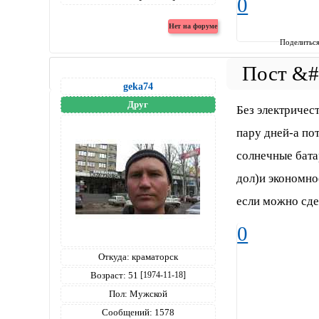
0
Поделитьс
geka74
Друг
Без электричес
пару дней-а пот
солнечные бата
дол)и экономно
если можно сде
0
Откуда:
краматорск
Возраст:
51
[1974-11-18]
Пол:
Мужской
Сообщений:
1578