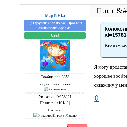
MapTuHka
Для друзей:
Люблю вас. Просто в
очень редкой форме.
Колоколь
id=15781
Свой
Кто вам с
Я могу предста
хорошее вообра
Сообщений:
2853
Текущее настроение:
скважину у мен
0
Уважение:
[+258/-0]
Позитив:
[+194/-0]
Награды: