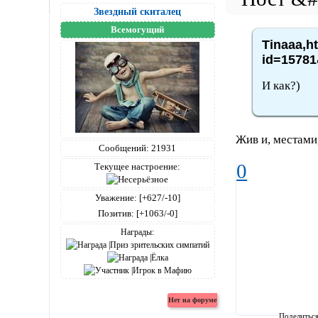
Звездный скиталец
Всемогущий
Tinaaa,h
id=15781
И как?)
Жив и, местами
Сообщений:
21931
0
Текущее настроение:
Уважение:
[+627/-10]
Позитив:
[+1063/-0]
Награды:
Поделитьс