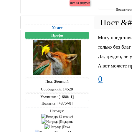
Поделитьс
Улисс
Профи
Могу представи
только без бла
Да, трудно, не 
А вот можете п
0
Пол:
Женский
Сообщений:
14529
Уважение:
[+680/-1]
Позитив:
[+875/-8]
Награды: