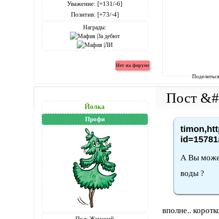
Уважение:
[+131/-6]
Позитив:
[+73/-4]
Награды:
Поделитьс
Йолка
Профи
timon,ht
id=15781
А Вы може
воды ?
вполне.. коротк
Пол:
Женский