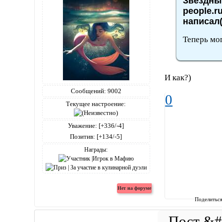
Звездный
people.r
написал(
Теперь мо
И как?)
Сообщений:
9002
0
Текущее настроение:
Уважение:
[+336/-4]
Позитив:
[+134/-5]
Награды:
Поделитьс