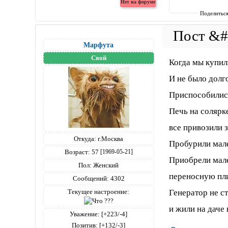
Поделитьс
Марфута
Свой
Когда мы купил
И не было долго
Приспособились
Печь на солярк
все привозили 
Откуда:
г.Москва
Пробурили мале
Возраст:
57
[1969-05-21]
Приобрели мал
Пол:
Женский
переносную пли
Сообщений:
4302
Генератор не с
Текущее настроение:
и жили на даче 
Уважение:
[+223/-4]
Позитив:
[+132/-3]