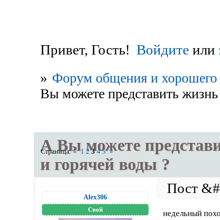
Привет, Гость!
Войдите
или
»
Форум общения и хорошего 
Вы можете представить жизнь 
А Вы можете представи
Страница:
«
1
2
3
4
5
»
и горячей воды ?
Alex306
Свой
недельный похо