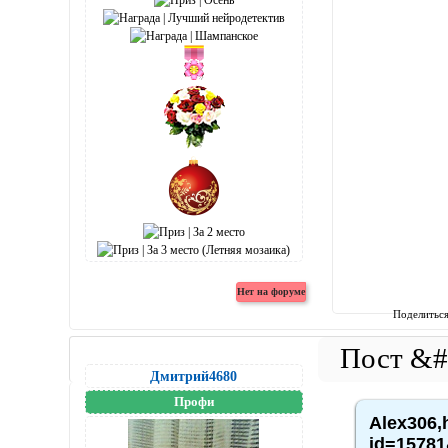
Поделитьс
Дмитрий4680
Профи
Alex306,
id=15781