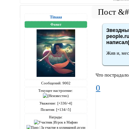
Tinaaa
Фанат
Звездный
people.r
написал(
Жив и, мес
Что пострадало/
Сообщений:
9002
0
Текущее настроение:
Уважение:
[+336/-4]
Позитив:
[+134/-5]
Награды: