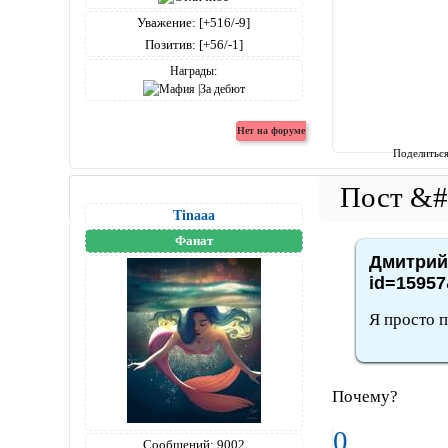
Уважение:
[+516/-9]
Позитив:
[+56/-1]
Награды:
Поделитьс
Tinaaa
Фанат
Дмитрий4
id=15957
Я просто 
Почему?
0
Сообщений:
9002