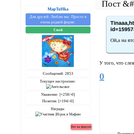
MapTuHka
Для друзей:
Люблю вас. Просто в
очень редкой форме.
Tinaaa,h
id=15957
Свой
Ой,а на вт
У того, что слев
Сообщений:
2853
0
Текущее настроение:
Уважение:
[+258/-0]
Позитив:
[+194/-0]
Награды:
Поделитьс