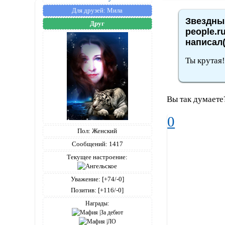
Для друзей:
Мила
Звездный
Друг
people.r
написал(
Ты крутая!
Вы так думаете
0
Пол:
Женский
Сообщений:
1417
Текущее настроение:
Уважение:
[+74/-0]
Позитив:
[+116/-0]
Награды: