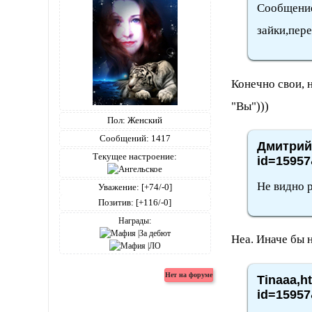
Сообщение
зайки,пере
Конечно свои, 
"Вы")))
Пол:
Женский
Сообщений:
1417
Дмитрий4
Текущее настроение:
id=15957
Не видно р
Уважение:
[+74/-0]
Позитив:
[+116/-0]
Награды:
Неа. Иначе бы 
Tinaaa,h
id=15957