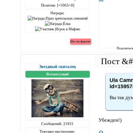
Позитив:
[+1063/-0]
Награды:
Поделитьс
Звездный скиталец
Всемогущий
Ula Camr
id=15957
Вы так ду
Убежден!)
Сообщений:
21931
Текущее настроение: