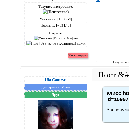
Текущее настроение:
Уважение:
[+336/-4]
Позитив:
[+134/-5]
Награды:
Поделитьс
Ula Camryn
Для друзей:
Мила
Улисс,ht
Друг
id=15957
А я поняла