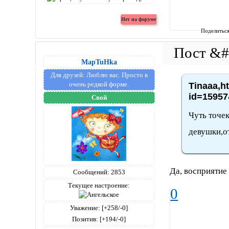
Поделитьс
MapTuHka
Для друзей:
Люблю вас. Просто в
очень редкой форме.
Tinaaa,h
id=15957
Свой
Чуть точе
девушки,от
Да, восприятие
Сообщений:
2853
Текущее настроение:
0
Уважение:
[+258/-0]
Позитив:
[+194/-0]