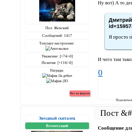
Ну вот) А то де
Дмитрий4
id=15957
Пол:
Женский
Сообщений:
1417
Я просто 
Текущее настроение:
Уважение:
[+74/-0]
И чего там так
Позитив:
[+116/-0]
0
Награды:
Поделитьс
Звездный скиталец
Всемогущий
Сообщение дл