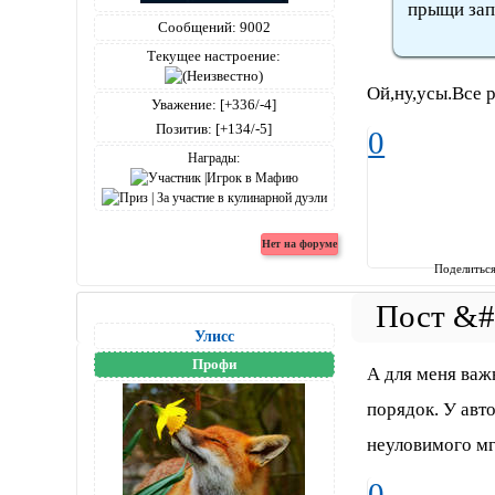
прыщи зап
Сообщений:
9002
Текущее настроение:
Ой,ну,усы.Все 
Уважение:
[+336/-4]
Позитив:
[+134/-5]
0
Награды:
Поделитьс
Улисс
Профи
А для меня важ
порядок. У авт
неуловимого мг
0