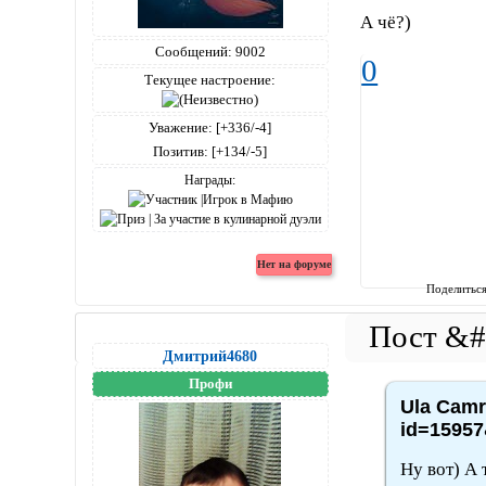
А чё?)
Сообщений:
9002
0
Текущее настроение:
Уважение:
[+336/-4]
Позитив:
[+134/-5]
Награды:
Поделитьс
Дмитрий4680
Профи
Ula Camr
id=15957
Ну вот) А 