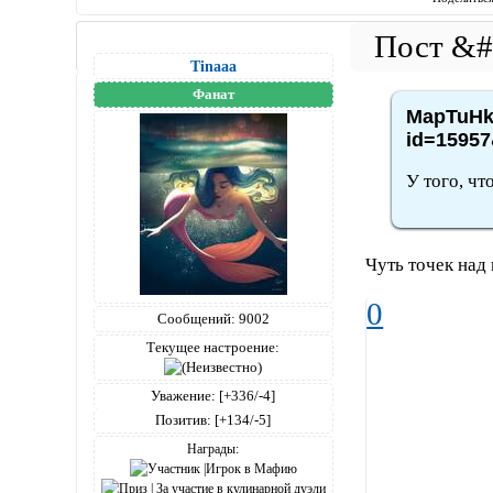
Tinaaa
Фанат
MapTuHka
id=15957
У того, что
Чуть точек над
0
Сообщений:
9002
Текущее настроение:
Уважение:
[+336/-4]
Позитив:
[+134/-5]
Награды: