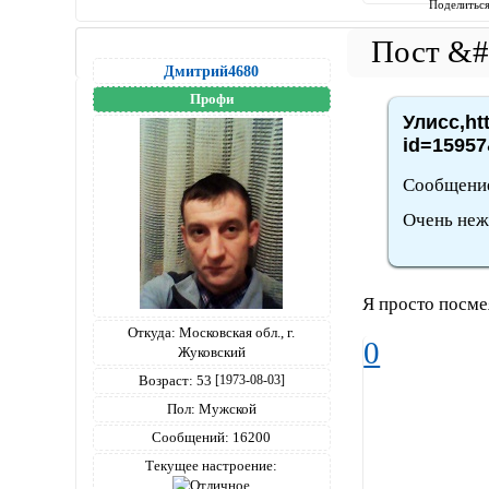
Поделитьс
Дмитрий4680
Профи
Улисс,ht
id=15957
Сообщение
Очень неж
Я просто посме
Откуда:
Московская обл., г.
0
Жуковский
Возраст:
53
[1973-08-03]
Пол:
Мужской
Сообщений:
16200
Текущее настроение: