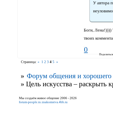
У автора 
неуловимог
Боги, Лена!)))
твоих коммент
0
Поделитьс
Страница:
«
1
2
3
4
5
»
»
Форум общения и хорошего 
»
Цель искусства – раскрыть к
Мы создаём живое общение 2006 - 2026
forum-people.ru
znakomstva.4bb.ru