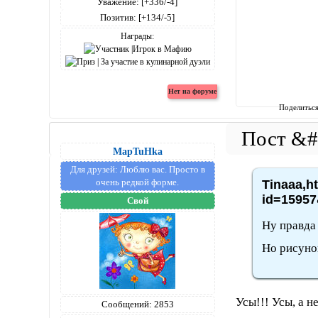
Уважение:
[+336/-4]
Позитив:
[+134/-5]
Награды:
Поделитьс
MapTuHka
Для друзей:
Люблю вас. Просто в
очень редкой форме.
Tinaaa,h
id=15957
Свой
Ну правда
Но рисуно
Усы!!! Усы, а н
Сообщений:
2853