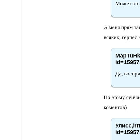
Может это
А меня прям та
всяких, герпес н
MapTuHka
id=15957
Да, воспри
По этому сейча
коментов)
Улисс,ht
id=15957