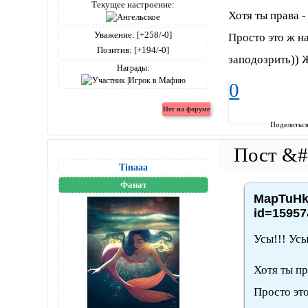
Текущее настроение:
Хотя ты права 
Уважение:
[+258/-0]
Просто это ж н
Позитив:
[+194/-0]
заподозрить))
Награды:
0
Поделитьс
Tinaaa
Фанат
MapTuHka
id=15957
Усы!!! Усы
Хотя ты пр
Просто это