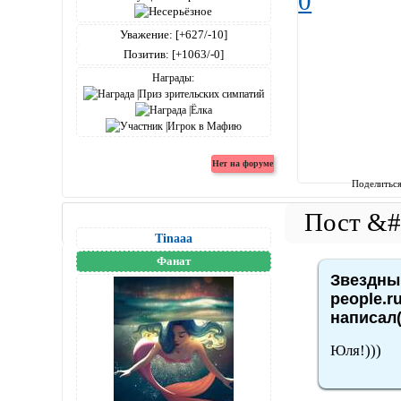
0
Уважение:
[+627/-10]
Позитив:
[+1063/-0]
Награды:
Поделитьс
Tinaaa
Фанат
Звездный
people.r
написал(
Юля!)))