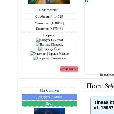
Пол:
Женский
Сообщений:
14529
Уважение:
[+680/-1]
Позитив:
[+875/-8]
Награды:
Поделитьс
Ula Camryn
Для друзей:
Мила
Tinaaa,h
Друг
id=15957