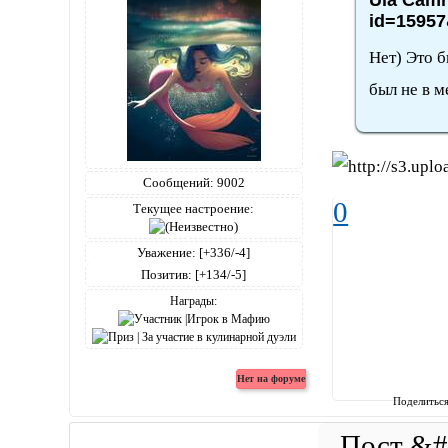
id=15957
Нет) Это б
был не в м
Сообщений:
9002
0
Текущее настроение:
Уважение:
[+336/-4]
Позитив:
[+134/-5]
Награды:
Поделитьс