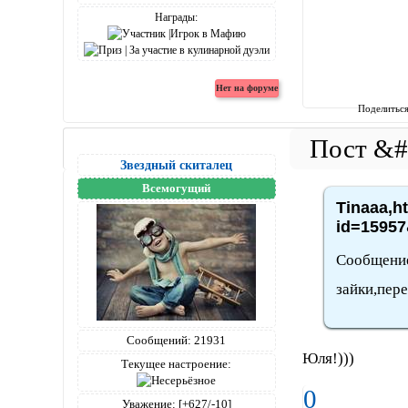
Награды:
Поделитьс
Звездный скиталец
Всемогущий
Tinaaa,h
id=15957
Сообщение
зайки,пере
Сообщений:
21931
Юля!)))
Текущее настроение:
0
Уважение:
[+627/-10]