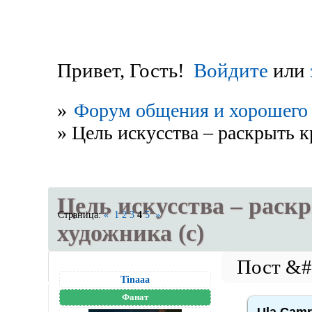
Привет, Гость!
Войдите
или
»
Форум общения и хорошего 
»
Цель искусства – раскрыть к
Цель искусства – раск
Страница:
«
1
2
3
4
5
»
художника (с)
Tinaaa
Фанат
Ula Camr