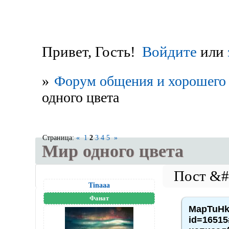
Привет, Гость!
Войдите
или
»
Форум общения и хорошего 
одного цвета
Страница:
«
1
2
3
4
5
»
Мир одного цвета
Tinaaa
Фанат
MapTuHka
id=16515