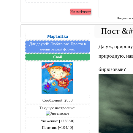
Поделитьс
MapTuHka
Для друзей:
Люблю вас. Просто в
Да уж, природу
очень редкой форме.
природную, нав
Свой
бирюзовый?
Сообщений:
2853
Текущее настроение:
Уважение:
[+258/-0]
Позитив:
[+194/-0]