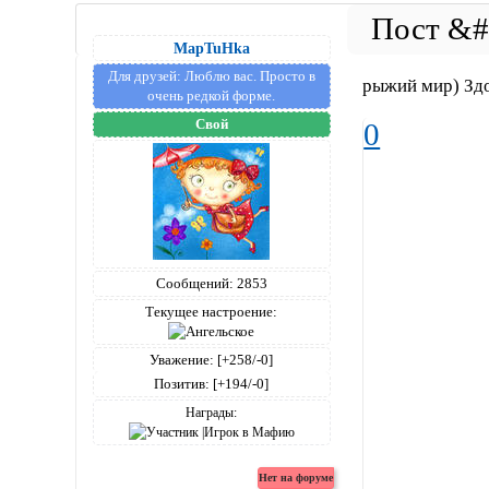
MapTuHka
Для друзей:
Люблю вас. Просто в
рыжий мир) Зд
очень редкой форме.
Свой
0
Сообщений:
2853
Текущее настроение:
Уважение:
[+258/-0]
Позитив:
[+194/-0]
Награды: