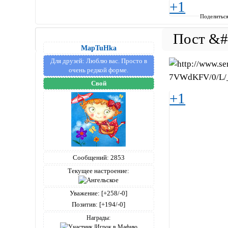
+1
Поделитьс
MapTuHka
Для друзей:
Люблю вас. Просто в
очень редкой форме.
Свой
+1
Сообщений:
2853
Текущее настроение:
Уважение:
[+258/-0]
Позитив:
[+194/-0]
Награды: