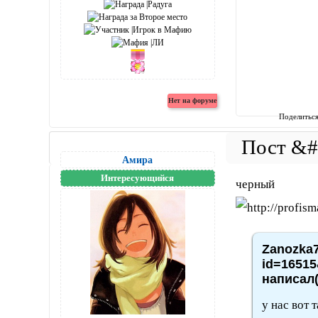
Поделитьс
Амира
Интересующийся
черный
Zanozka7
id=16515
написал(
у нас вот 