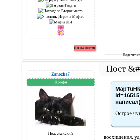
Поделитьс
Zanozka7
Профи
MapTuHka
id=16515
написал(
Острое чу
Пол:
Женский
восхищения, уд