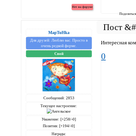
Поделитьс
MapTuHka
Для друзей:
Люблю вас. Просто в
Интересная ком
очень редкой форме.
Свой
0
Сообщений:
2853
Текущее настроение:
Уважение:
[+258/-0]
Позитив:
[+194/-0]
Награды: