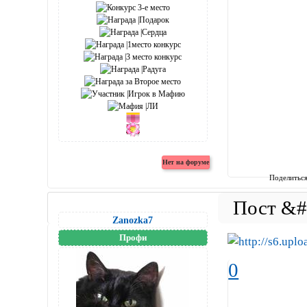
Поделитьс
Zanozka7
Профи
0