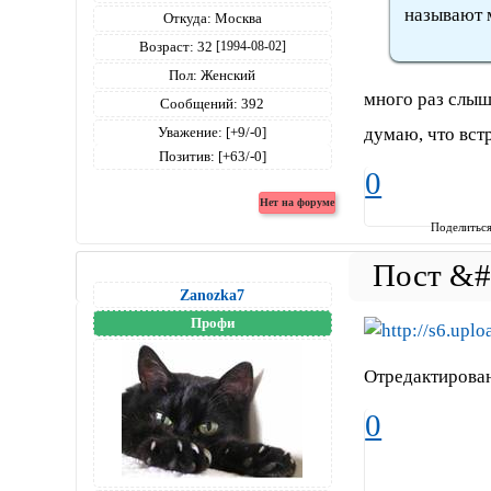
называют м
Откуда:
Москва
Возраст:
32
[1994-08-02]
Пол:
Женский
много раз слыша
Сообщений:
392
думаю, что вст
Уважение:
[+9/-0]
Позитив:
[+63/-0]
0
Поделитьс
Zanozka7
Профи
Отредактирован
0