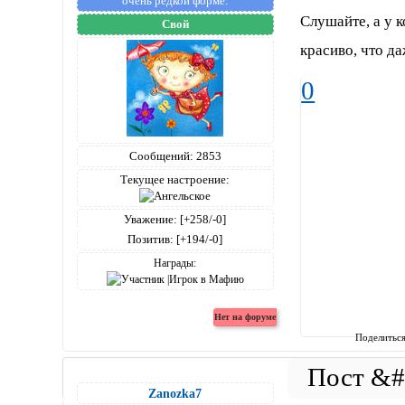
очень редкой форме.
Слушайте, а у к
Свой
красиво, что д
0
Сообщений:
2853
Текущее настроение:
Уважение:
[+258/-0]
Позитив:
[+194/-0]
Награды:
Поделитьс
Zanozka7