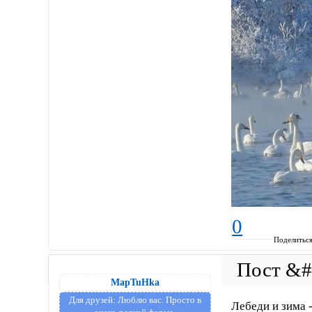
0
Поделитьс
MapTuHka
Для друзей:
Люблю вас. Просто в
Лебеди и зима 