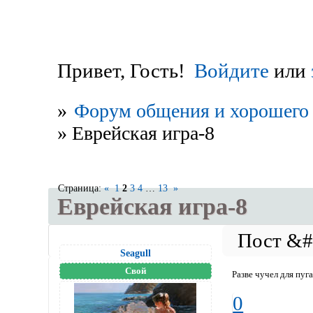
Привет, Гость!
Войдите
или
»
Форум общения и хорошего 
»
Еврейская игра-8
Страница:
«
1
2
3
4
…
13
»
Еврейская игра-8
Seagull
Свой
Разве чучел для пуг
0