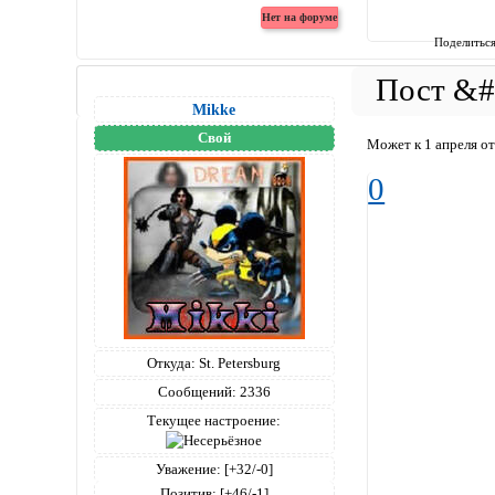
Поделитьс
Mikke
Свой
Может к 1 апреля о
0
Откуда:
St. Petersburg
Сообщений:
2336
Текущее настроение:
Уважение:
[+32/-0]
Позитив:
[+46/-1]