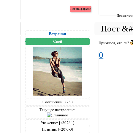
Поделитьс
Вeтреная
Свой
Прикипел, что ли?
0
Сообщений:
2758
Текущее настроение:
Уважение:
[+397/-1]
Позитив:
[+207/-0]