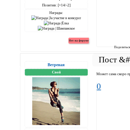
Позитив:
[+14/-2]
Награды:
Поделитьс
Вeтреная
Свой
Может сама скоро 
0