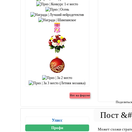
Поделитьс
Улисс
Профи
Может схожи стратег