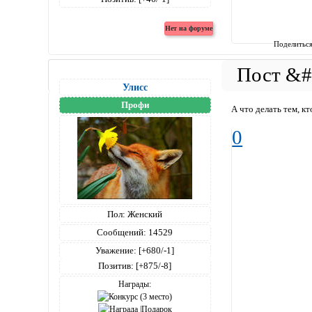
Поделитьс
Улисс
Профи
А что делать тем, к
0
Пол:
Женский
Сообщений:
14529
Уважение:
[+680/-1]
Позитив:
[+875/-8]
Награды: