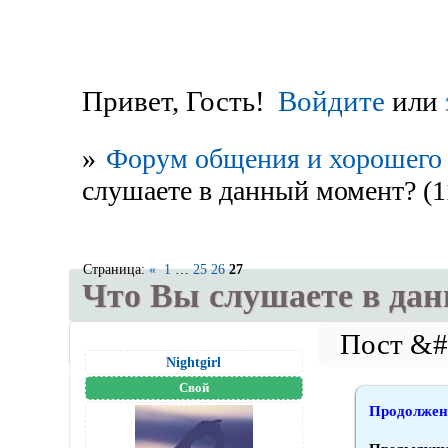
Привет, Гость!
Войдите
или
»
Форум общения и хорошего 
слушаете в данный момент? (1
Страница:
«
1
…
25
26
27
Что Вы слушаете в дан
Nightgirl
Свой
Продолжени