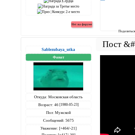
Поделитьс
Sablezubaya_utka
Фанат
Откуда:
Московская область
Возраст:
46
[1980-05-23]
Пол:
Мужской
Сообщений:
5675
Уважение:
[+464/-21]
Позитив:
[+417/-39]