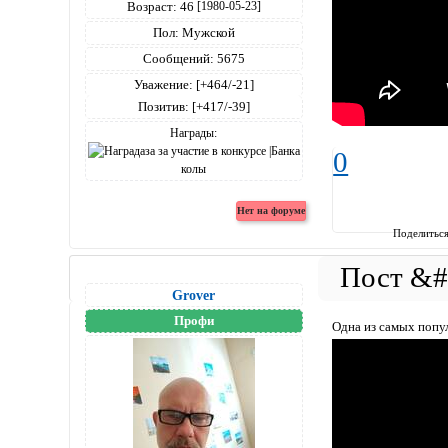
Возраст:
46
[1980-05-23]
Пол:
Мужской
Сообщений:
5675
Уважение:
[+464/-21]
Позитив:
[+417/-39]
Награды:
0
Поделитьс
Grover
Профи
Одна из самых попу