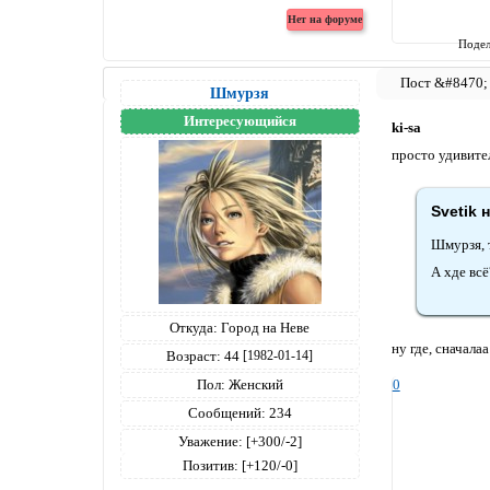
Подел
Шмурзя
Интересующийся
ki-sa
просто удивите
Svetik 
Шмурзя, т
А хде всё
Откуда:
Город на Неве
ну где, сначалаа
Возраст:
44
[1982-01-14]
0
Пол:
Женский
Сообщений:
234
Уважение:
[+300/-2]
Позитив:
[+120/-0]