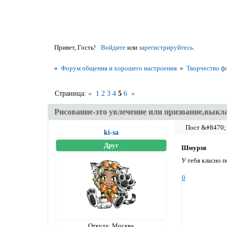
Привет, Гость!
Войдите
или
зарегистрируйтесь
.
»
Форум общения и хорошего настроения
»
Творчество ф
Страница:
«
1
2
3
4
5
6
»
Рисование-это увлечение или призвание,выкл
ki-sa
Друг
Шмурзя
У тебя класно 
0
Откуда:
Москва