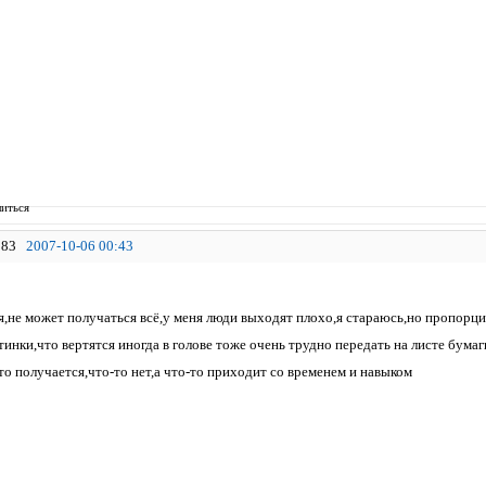
иться
83
2007-10-06 00:43
,не может получаться всё,у меня люди выходят плохо,я стараюсь,но пропорция
тинки,что вертятся иногда в голове тоже очень трудно передать на листе бума
то получается,что-то нет,а что-то приходит со временем и навыком