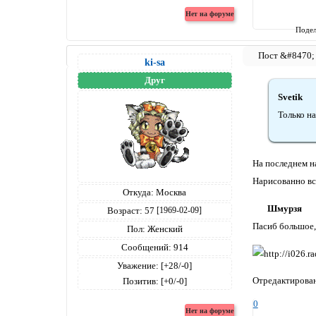
Подел
ki-sa
Друг
Svetik
Только н
На последнем н
Нарисованно вс
Откуда:
Москва
Шмурзя
Возраст:
57
[1969-02-09]
Пасиб большое,
Пол:
Женский
Сообщений:
914
Уважение:
[+28/-0]
Отредактировано
Позитив:
[+0/-0]
0