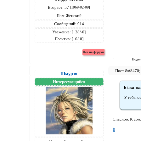
Возраст:
57
[1969-02-09]
Пол:
Женский
Сообщений:
914
Уважение:
[+28/-0]
Позитив:
[+0/-0]
Подел
Шмурзя
Интересующийся
ki-sa н
У тебя к
Спасибо. К сож
0