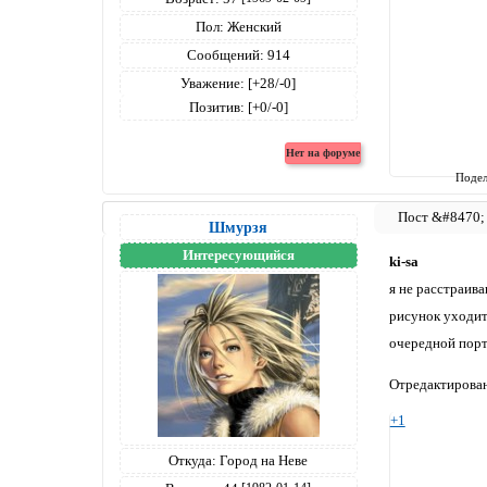
Пол:
Женский
Сообщений:
914
Уважение:
[+28/-0]
Позитив:
[+0/-0]
Подел
Шмурзя
Интересующийся
ki-sa
я не расстраив
рисунок уходит 
очередной порт
Отредактирован
+1
Откуда:
Город на Неве