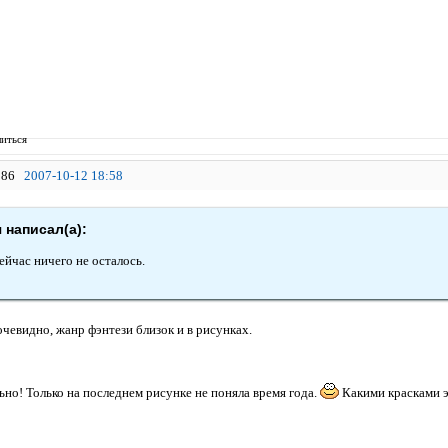
иться
86
2007-10-12 18:58
 написал(а):
ейчас ничего не осталось.
 очевидно, жанр фэнтези близок и в рисунках.
льно! Только на последнем рисунке не поняла время года.
Какими красками э