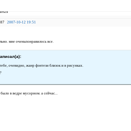
иться
87
2007-10-12 19:51
льно. мне оченьпонравилось все.
написал(а):
ебе, очевидно, жанр фэнтези близок и в рисунках.
?
 было в ведре мусорном. а сейчас...