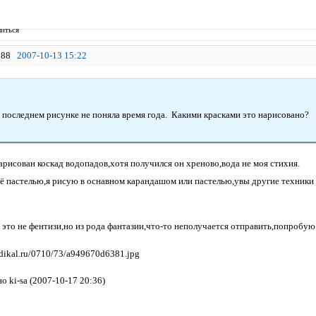
иться
88
2007-10-13 15:22
а последнем рисунке не поняла время года. Какими красками это нарисовано?
арисован коскад водопадов,хотя получился он хреново,вода не моя стихия.
ё пастелью,я рисую в оснавном карандашом или пастелью,увы другие техники п
 это не фентизи,но из рода фантазии,что-то неполучается отправить,попробую
 ki-sa (2007-10-17 20:36)