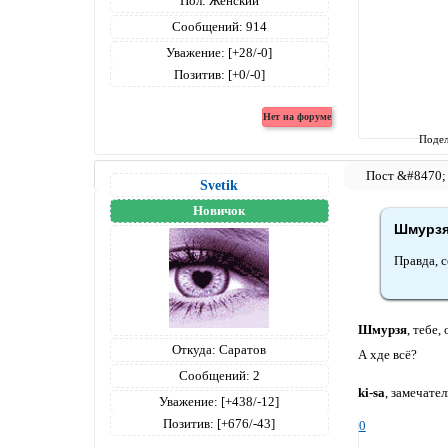
Пол:
Женский
Сообщений:
914
Уважение:
[+28/-0]
Позитив:
[+0/-0]
Подел
Svetik
Новичок
Шмурзя
Правда, с
Шмурзя
, тебе,
Откуда:
Саратов
А хде всё?
Сообщений:
2
ki-sa
, замечате
Уважение:
[+438/-12]
Позитив:
[+676/-43]
0