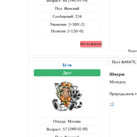
Возраст:
44
[1982-01-14]
Пол:
Женский
Сообщений:
234
Уважение:
[+300/-2]
Позитив:
[+120/-0]
Подел
ki-sa
Друг
Шмурзя
Молодец
Природа,жаль т
+3
Откуда:
Москва
Возраст:
57
[1969-02-09]