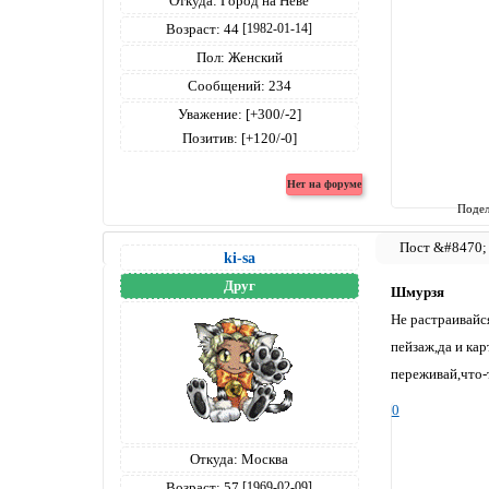
Откуда:
Город на Неве
Возраст:
44
[1982-01-14]
Пол:
Женский
Сообщений:
234
Уважение:
[+300/-2]
Позитив:
[+120/-0]
Подел
ki-sa
Друг
Шмурзя
Не растраивайся
пейзаж,да и кар
переживай,что-
0
Откуда:
Москва
Возраст:
57
[1969-02-09]