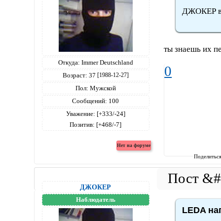
ДЖОКЕР во
ты знаешь их п
Откуда:
Immer Deutschland
0
Возраст:
37
[1988-12-27]
Пол:
Мужской
Сообщений:
100
Уважение:
[+333/-24]
Позитив:
[+468/-7]
Поделитьс
ДЖОКЕР
Наблюдатель
LEDA нап