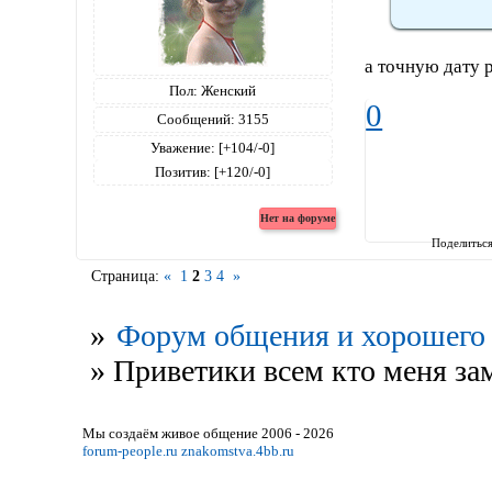
а точную дату 
Пол:
Женский
0
Сообщений:
3155
Уважение:
[+104/-0]
Позитив:
[+120/-0]
Поделитьс
Страница:
«
1
2
3
4
»
»
Форум общения и хорошего 
»
Приветики всем кто меня зам
Мы создаём живое общение 2006 - 2026
forum-people.ru
znakomstva.4bb.ru