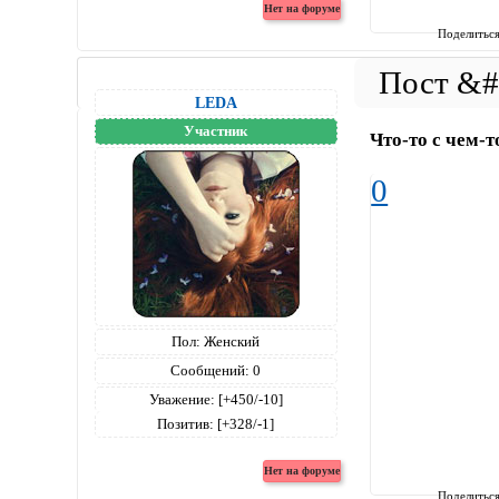
Поделитьс
LEDA
Участник
Что-то с чем-т
0
Пол:
Женский
Сообщений:
0
Уважение:
[+450/-10]
Позитив:
[+328/-1]
Поделитьс