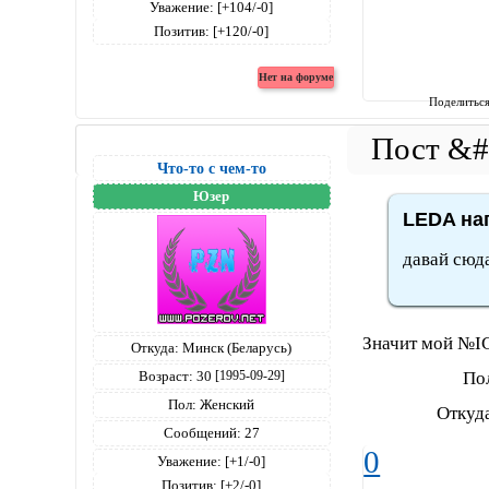
Уважение:
[+104/-0]
Позитив:
[+120/-0]
Поделитьс
Что-то с чем-то
Юзер
LEDA нап
давай сюда
Значит мой №I
Откуда:
Минск (Беларусь)
Пол:Жен
Возраст:
30
[1995-09-29]
Пол:
Женский
Откуда:Мин
Сообщений:
27
0
Уважение:
[+1/-0]
Позитив:
[+2/-0]