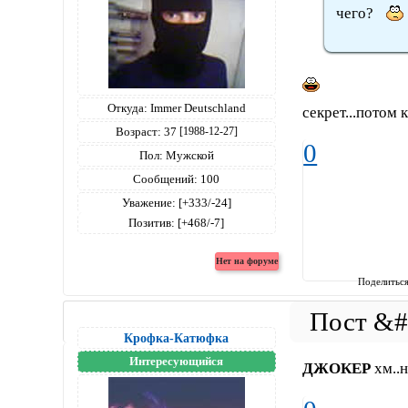
чего?
Откуда:
Immer Deutschland
секрет...потом 
Возраст:
37
[1988-12-27]
0
Пол:
Мужской
Сообщений:
100
Уважение:
[+333/-24]
Позитив:
[+468/-7]
Поделитьс
Крофка-Катюфка
Интересующийся
ДЖОКЕР
хм..н