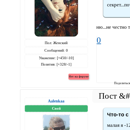
секрет...п
ню...не честно т
0
Пол:
Женский
Сообщений:
0
Уважение:
[+450/-10]
Позитив:
[+328/-1]
Поделитьс
Aalenkaa
Свой
Что-то с
малая я -1