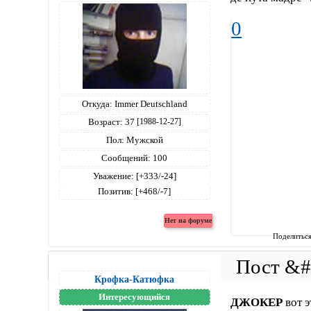
0
Откуда:
Immer Deutschland
Возраст:
37
[1988-12-27]
Пол:
Мужской
Сообщений:
100
Уважение:
[+333/-24]
Позитив:
[+468/-7]
Поделитьс
Крофка-Катюфка
Интересующийся
ДЖОКЕР
вот э