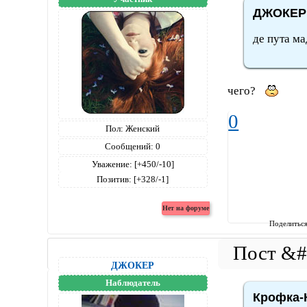
ДЖОКЕР 
де пута м
чего?
0
Пол:
Женский
Сообщений:
0
Уважение:
[+450/-10]
Позитив:
[+328/-1]
Поделитьс
ДЖОКЕР
Наблюдатель
Крофка-