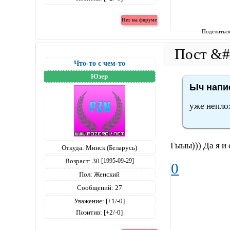
Поделитьс
Что-то с чем-то
Юзер
Ыч напис
уже непло
Гыыы))) Да я и 
Откуда:
Минск (Беларусь)
Возраст:
30
[1995-09-29]
0
Пол:
Женский
Сообщений:
27
Уважение:
[+1/-0]
Позитив:
[+2/-0]