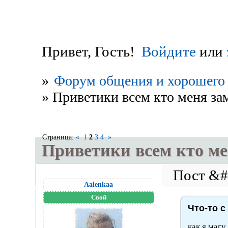
Привет, Гость!
Войдите
или
»
Форум общения и хорошего 
»
Приветики всем кто меня зам
Страница:
«
1
2
3
4
»
Приветики всем кто ме
Aalenkaa
Свой
Что-то с
как я магу