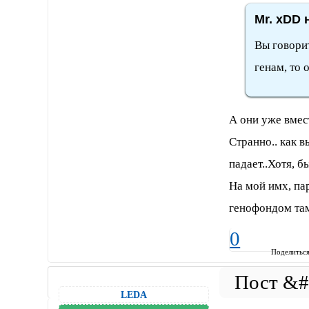
Mr. xDD 
Вы говорит
генам, то 
А они уже вмес
Странно.. как в
падает..Хотя, б
На мой имх, па
генофондом там
0
Поделитьс
LEDA