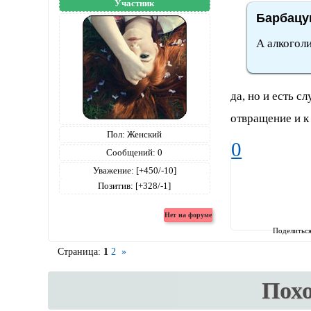
Участник
Барбацуц
А алкоголи
да, но и есть 
отвращение и к
Пол:
Женский
0
Сообщений:
0
Уважение:
[+450/-10]
Позитив:
[+328/-1]
Поделитьс
Страница:
1
2
»
Пох