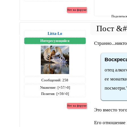
Поделитьс
Litta-Lo
Интересующийся
Странно...никто
Воскресш
отец алког
ее монатки
Сообщений:
258
Уважение:
[+57/-0]
посмотри.
Позитив:
[+59/-0]
Это вместо того
Его отношение 