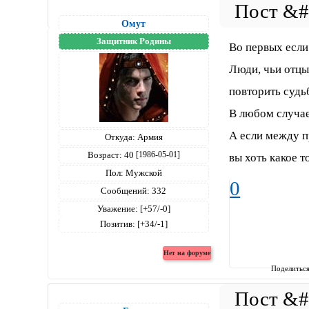
Омут
Защитник Родины
Во первых если 
Люди, чьи отцы
повторить судь
В любом случае
А если между п
Откуда:
Армия
Возраст:
40
[1986-05-01]
вы хоть какое т
Пол:
Мужской
0
Сообщений:
332
Уважение:
[+57/-0]
Позитив:
[+34/-1]
Поделитьс