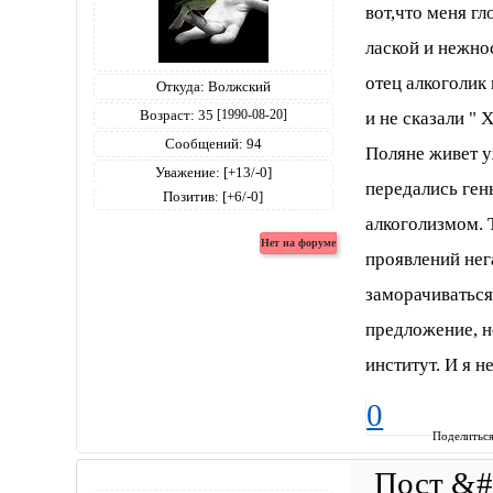
вот,что меня гл
лаской и нежнос
отец алкоголик 
Откуда:
Волжский
Возраст:
35
[1990-08-20]
и не сказали "
Сообщений:
94
Поляне живет у
Уважение:
[+13/-0]
передались гены
Позитив:
[+6/-0]
алкоголизмом. 
проявлений нег
заморачиваться 
предложение, не
институт. И я н
0
Поделитьс