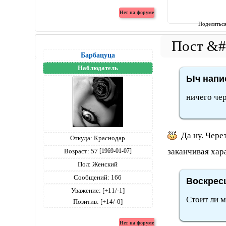
Поделитьс
Барбацуца
Наблюдатель
Ыч напис
ничего чер
Да ну. Через
Откуда:
Краснодар
заканчивая хар
Возраст:
57
[1969-01-07]
Пол:
Женский
Сообщений:
166
Воскресш
Уважение:
[+11/-1]
Стоит ли м
Позитив:
[+14/-0]