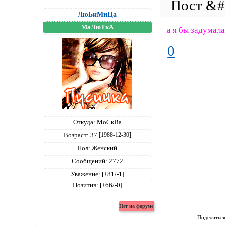
ЛюБиМиЦа
МаЛюТкА
а я бы задумалас
0
Откуда:
МоСкВа
Возраст:
37
[1988-12-30]
Пол:
Женский
Сообщений:
2772
Уважение:
[+81/-1]
Позитив:
[+66/-0]
Поделитьс