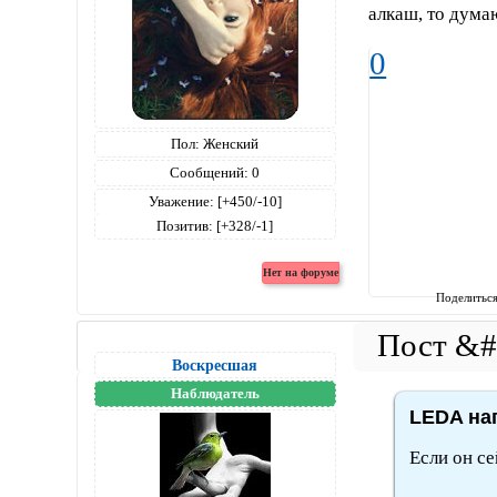
алкаш, то дума
0
Пол:
Женский
Сообщений:
0
Уважение:
[+450/-10]
Позитив:
[+328/-1]
Поделитьс
Воскресшая
Наблюдатель
LEDA нап
Если он се