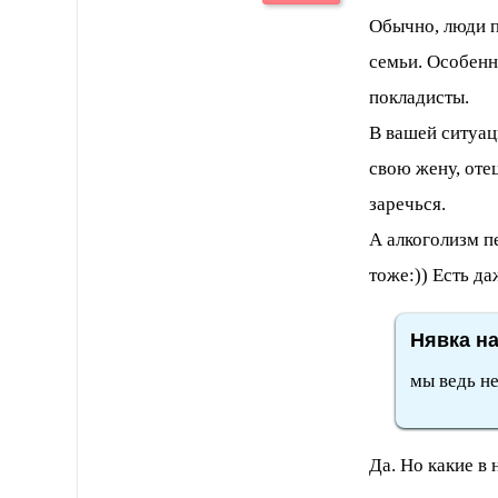
Обычно, люди п
семьи. Особенн
покладисты.
В вашей ситуац
свою жену, оте
заречься.
А алкоголизм пе
тоже:)) Есть да
Нявка на
мы ведь не
Да. Но какие в