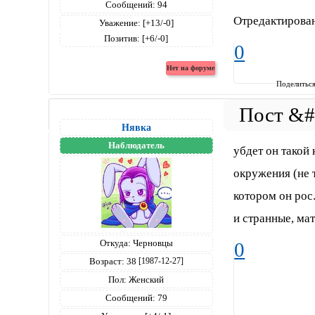
Сообщений:
94
Отредактирован
Уважение:
[+13/-0]
Позитив:
[+6/-0]
0
Поделитьс
Нявка
Наблюдатель
убдет он такой 
окружения (не т
котором он рос.
и странные, мат
Откуда:
Черновцы
0
Возраст:
38
[1987-12-27]
Пол:
Женский
Сообщений:
79