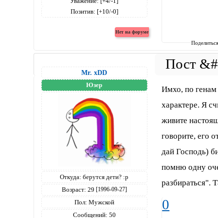
Уважение:
[+4/-1]
Позитив:
[+10/-0]
Поделитьс
Mr. xDD
Юзер
Имхо, по генам
характере. Я сч
живите настоящ
говорите, его о
дай Господь) би
помню одну оче
Откуда:
берутся дети? :р
разбираться". Т
Возраст:
29
[1996-09-27]
0
Пол:
Мужской
Сообщений:
50