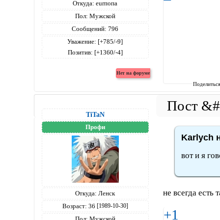
Откуда:
eurпопа
Пол:
Мужской
Сообщений:
796
Уважение:
[+785/-9]
Позитив:
[+1360/-4]
Поделитьс
TiTaN
Профи
Karlych 
вот и я го
не всегда есть 
Откуда:
Ленск
Возраст:
36
[1989-10-30]
+1
Пол:
Мужской