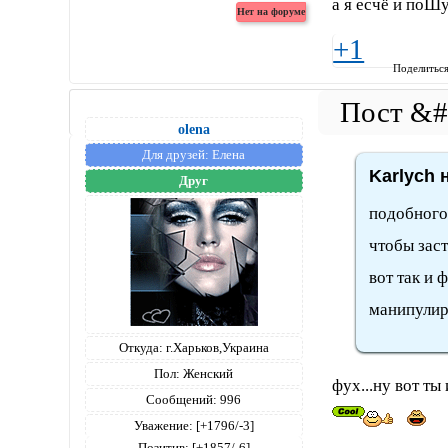
а я есчё и поШ
+1
Поделитьс
olena
Для друзей:
Елена
Karlych 
Друг
подобного
чтобы заст
вот так и 
манипулир
Откуда:
г.Харьков,Украина
Пол:
Женский
фух...ну вот ты
Сообщений:
996
Уважение:
[+1796/-3]
Позитив:
[+1857/-6]