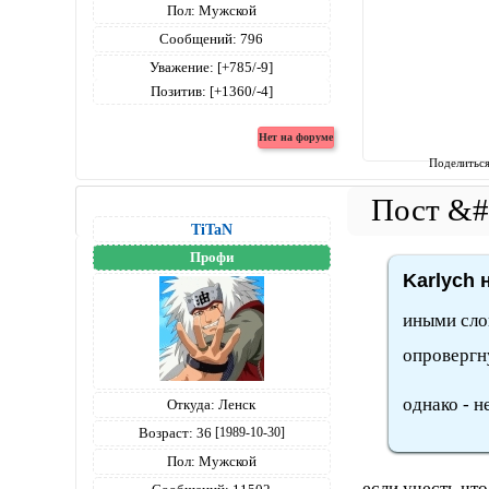
Пол:
Мужской
Сообщений:
796
Уважение:
[+785/-9]
Позитив:
[+1360/-4]
Поделитьс
TiTaN
Профи
Karlych 
иными сло
опровергн
однако - н
Откуда:
Ленск
Возраст:
36
[1989-10-30]
Пол:
Мужской
если учесть чт