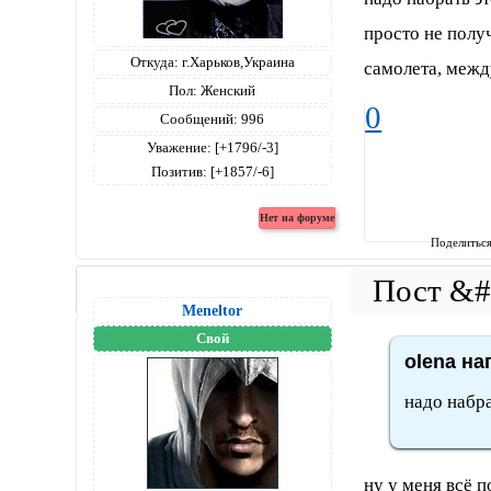
просто не полу
Откуда:
г.Харьков,Украина
самолета, межд
Пол:
Женский
0
Сообщений:
996
Уважение:
[+1796/-3]
Позитив:
[+1857/-6]
Поделитьс
Meneltоr
Свой
olena на
надо набра
ну у меня всё 