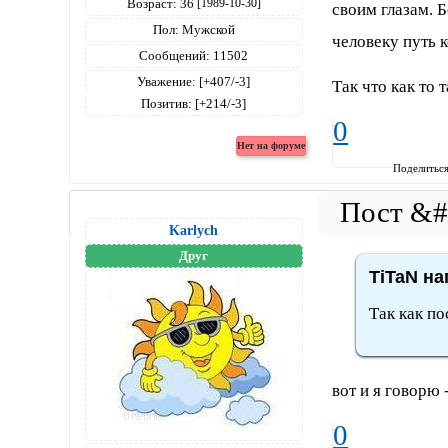
Возраст:
36
[1989-10-30]
своим глазам. 
Пол:
Мужской
человеку путь к
Сообщений:
11502
Уважение:
[+407/-3]
Так что как то та
Позитив:
[+214/-3]
0
Поделитьс
Karlych
Друг
TiTaN на
Так как по
вот и я говорю
0