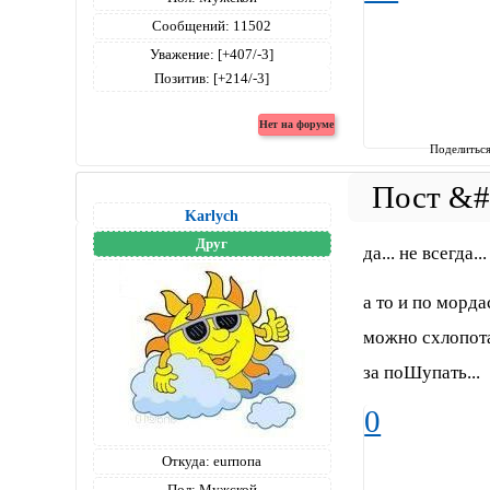
Сообщений:
11502
Уважение:
[+407/-3]
Позитив:
[+214/-3]
Поделитьс
Karlych
Друг
да... не всегда..
а то и по морда
можно схлопота
за поШупать...
0
Откуда:
eurпопа
Пол:
Мужской