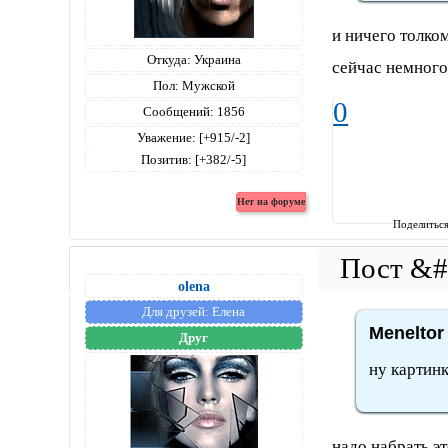
и ничего толком
Откуда:
Украина
сейчас немного
Пол:
Мужской
0
Сообщений:
1856
Уважение:
[+915/-2]
Позитив:
[+382/-5]
Поделитьс
olena
Для друзей:
Елена
Meneltor
Друг
ну картинк
надо набрать эт