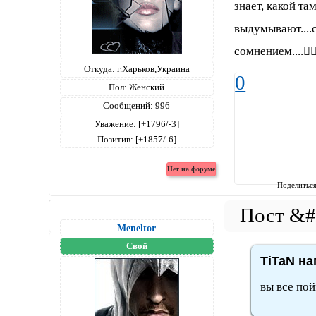
знает, какой та
выдумывают....
сомнением....
Откуда:
г.Харьков,Украина
0
Пол:
Женский
Сообщений:
996
Уважение:
[+1796/-3]
Позитив:
[+1857/-6]
Поделитьс
Meneltоr
Свой
TiTaN на
вы все пой