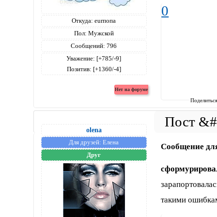
0
Откуда:
eurпопа
Пол:
Мужской
Сообщений:
796
Уважение:
[+785/-9]
Позитив:
[+1360/-4]
Поделитьс
olena
Для друзей:
Елена
Сообщение дл
Друг
сформурирова
зарапортовалась
такими ошибками