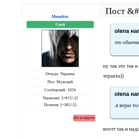
Meneltоr
Свой
olena на
это обычны
ну так это так 
Откуда:
Украина
теракта))
Пол:
Мужской
Сообщений:
1856
olena на
Уважение:
[+915/-2]
.я верю то
Позитив:
[+382/-5]
воотт так и над