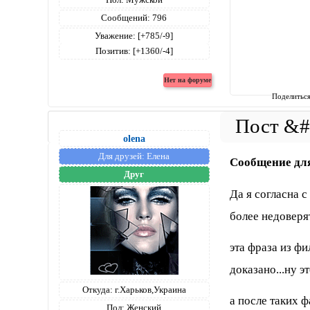
Сообщений:
796
Уважение:
[+785/-9]
Позитив:
[+1360/-4]
Поделитьс
olena
Для друзей:
Елена
Сообщение дл
Друг
Да я согласна с
более недоверят
эта фраза из фи
доказано...ну э
Откуда:
г.Харьков,Украина
а после таких 
Пол:
Женский