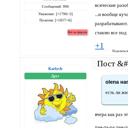
всяческие разо
Сообщений:
996
...и вообще куч
Уважение:
[+1796/-3]
Позитив:
[+1857/-6]
разрабатывают..
ставлю все под 
+1
Поделитьс
Karlych
Друг
olena на
есть ли жи
вчера как раз 
там-та-ра там-т