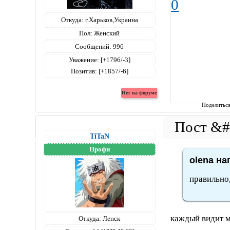
0
Откуда:
г.Харьков,Украина
Пол:
Женский
Сообщений:
996
Уважение:
[+1796/-3]
Позитив:
[+1857/-6]
Поделитьс
TiTaN
Профи
olena на
правильно,
каждый видит ми
Откуда:
Ленск