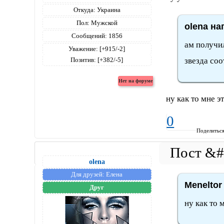
Откуда:
Украина
Пол:
Мужской
olena на
Сообщений:
1856
ам получи
Уважение:
[+915/-2]
звезда со
Позитив:
[+382/-5]
ну как то мне эт
0
Поделитьс
olena
Для друзей:
Елена
Meneltor
Друг
ну как то м