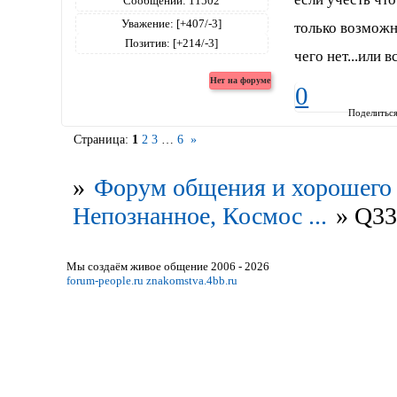
Сообщений:
11502
Уважение:
[+407/-3]
только возможн
Позитив:
[+214/-3]
чего нет...или 
0
Поделитьс
Страница:
1
2
3
…
6
»
»
Форум общения и хорошего 
Непознанное, Космос ...
»
Q3
Мы создаём живое общение 2006 - 2026
forum-people.ru
znakomstva.4bb.ru