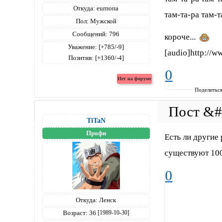
Откуда:
eurпопа
там-та-ра там-т
Пол:
Мужской
Сообщений:
796
короче...
Уважение:
[+785/-9]
[audio]http://w
Позитив:
[+1360/-4]
0
Поделитьс
TiTaN
Профи
Есть ли другие
существуют 1
0
Откуда:
Ленск
Возраст:
36
[1989-10-30]