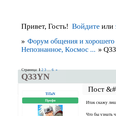
Привет, Гость!
Войдите
или
»
Форум общения и хорошего 
Непознанное, Космос ...
»
Q3
Страница:
1
2
3
…
6
»
Q33YN
TiTaN
Профи
Итак скажу лиш
Что бы узнать ч