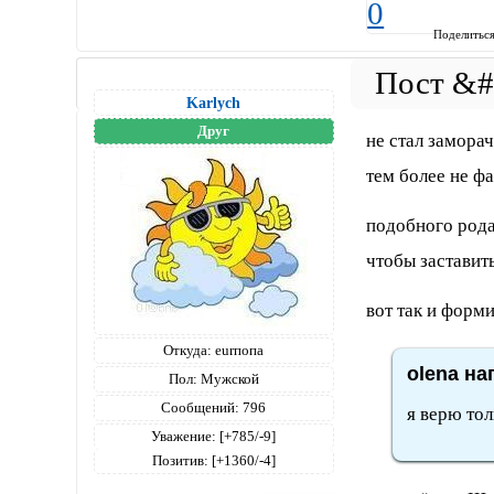
0
Поделитьс
Karlych
Друг
не стал замора
тем более не фа
подобного рода
чтобы заставит
вот так и форм
Откуда:
eurпопа
olena на
Пол:
Мужской
Сообщений:
796
я верю тол
Уважение:
[+785/-9]
Позитив:
[+1360/-4]