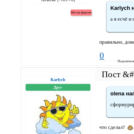
Karlych 
а я есчё и
правильно, дов
0
Поделитьс
Karlych
Друг
olena на
сформури
что сделал?