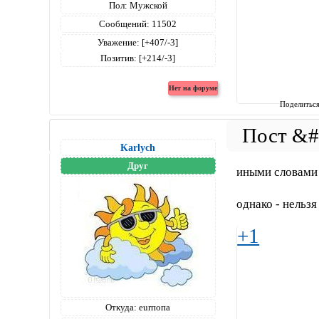
Пол:
Мужской
Сообщений:
11502
Уважение:
[+407/-3]
Позитив:
[+214/-3]
Поделитьс
Karlych
Друг
иными словами 
однако - нельзя
+1
Откуда:
eurпопа