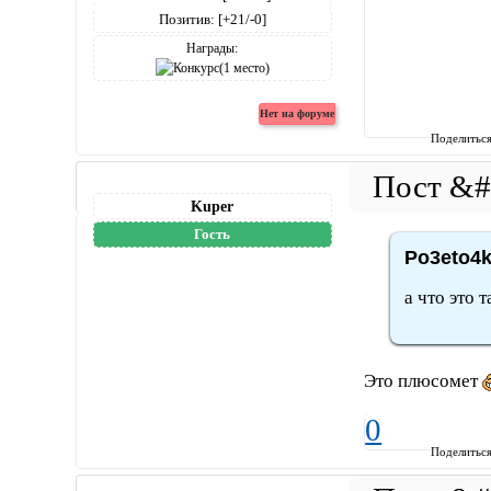
Позитив:
[+21/-0]
Награды:
Поделитьс
Kuper
Гость
Po3eto4k
а что это 
Это плюсомет
0
Поделитьс