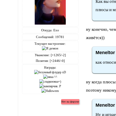
Как вы отн
плюсы и м
ну конечно, че
Откуда:
Ехо
Сообщений:
19781
живётся))
Текущее настроение:
Meneltor
Уважение:
[+1265/-2]
Позитив:
[+2446/-0]
как относи
Награды:
ну когда плюсы
поэтому никому
Meneltor
Ну и играе