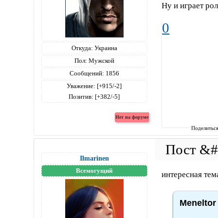
Ну и играет ро
0
Откуда:
Украина
Пол:
Мужской
Сообщений:
1856
Уважение:
[+915/-2]
Позитив:
[+382/-5]
Поделитьс
Ilmarinen
Всемогущий
интересная тем
Meneltor