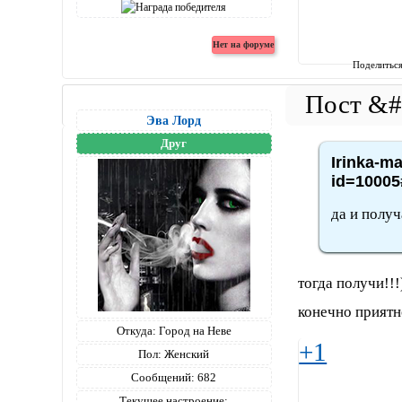
Поделитьс
Эва Лорд
Друг
Irinka-ma
id=10005
да и получ
тогда получи!!!
конечно приятно
Откуда:
Город на Неве
+1
Пол:
Женский
Сообщений:
682
Текущее настроение: