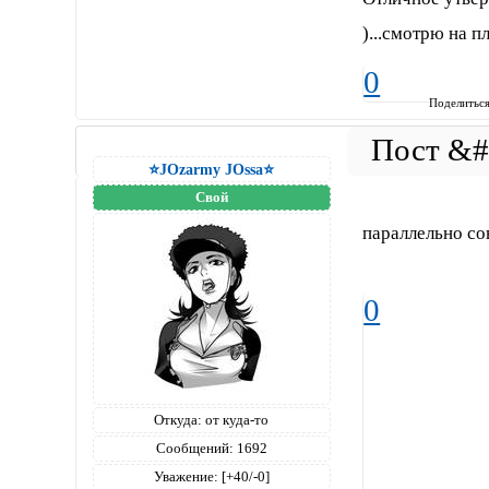
)...смотрю на 
0
Поделитьс
⭐JOzarmy JOssa⭐
Свой
параллельно со
0
Откуда:
от куда-то
Сообщений:
1692
Уважение:
[+40/-0]