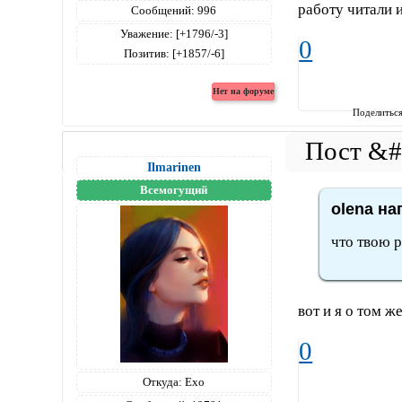
работу читали 
Сообщений:
996
Уважение:
[+1796/-3]
0
Позитив:
[+1857/-6]
Поделитьс
Ilmarinen
Всемогущий
olena на
что твою р
вот и я о том ж
0
Откуда:
Ехо