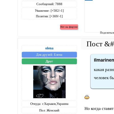
Сообщений:
7888
Уважение:
[+582/-1]
Позитив:
[+369/-1]
Поделитьс
olena
Для друзей:
Елена
Ilmarine
Друг
какая разн
человек бы
Откуда:
г.Харьков,Украина
Но когда ставят
Пол:
Женский