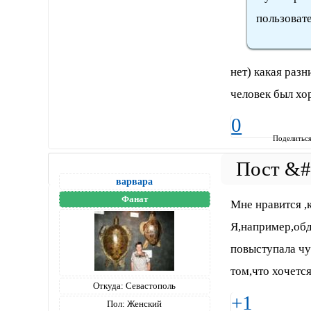
пользоват
нет) какая разн
человек был хо
0
Поделитьс
варвара
Фанат
Мне нравится ,
Я,например,обд
повыступала чут
том,что хочется
Откуда:
Севастополь
+1
Пол:
Женский