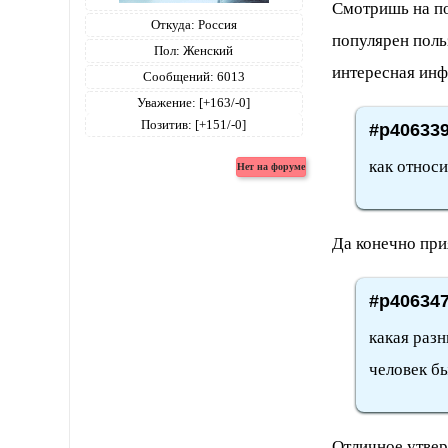
Смотришь на п
Откуда:
Россия
популярен поль
Пол:
Женский
интересная ин
Сообщений:
6013
Уважение:
[+163/-0]
Позитив:
[+151/-0]
#p406339
как относи
Да конечно при
#p406347
какая разн
человек бы
Отличное утвер