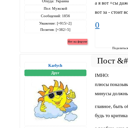
Откуда:
Украина
а я вот +сы даж
Пол:
Мужской
вот за - стоит 
Сообщений:
1856
0
Уважение:
[+915/-2]
Позитив:
[+382/-5]
Поделитьс
Karlych
Друг
IMHO:
плюсы показыва
минусы должны 
главное, быть 
будь то критика