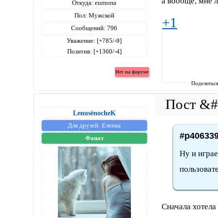
а вообще, мне 
Откуда:
eurпопа
Пол:
Мужской
+1
Сообщений:
796
Уважение:
[+785/-9]
Позитив:
[+1360/-4]
Поделитьс
LenusёnocheK
Для друзей:
Еленка
#p406339
Фанат
Ну и играе
пользоват
Сначала хотела 