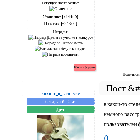
Текущее настроение:
Уважение:
[+144/-0]
Позитив:
[+243/-0]
Награды:
Поделитьс
викинг_в_галстуке
Для друзей:
Ольга
в какой-то сте
Друг
немного расстр
пользователей 
0