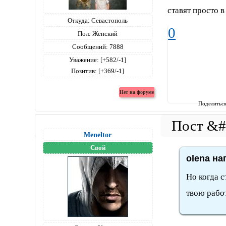
ставят просто в
Откуда:
Севастополь
0
Пол:
Женский
Сообщений:
7888
Уважение:
[+582/-1]
Позитив:
[+369/-1]
Поделитьс
Meneltоr
Свой
olena на
Но когда с
твою работ