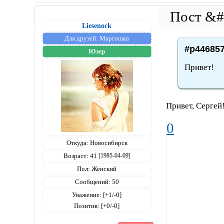
Liesenock
Для друзей:
Маргошка
#p446857
Юзер
Привет!
Привет, Сергей
0
Откуда:
Новосибирск
Возраст:
41
[1985-04-09]
Пол:
Женский
Сообщений:
50
Уважение:
[+1/-0]
Позитив:
[+0/-0]