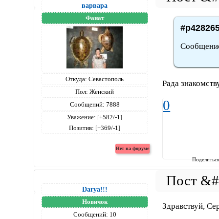
варвара
Фанат
#p428265
Сообщение
Откуда:
Севастополь
Рада знакомству
Пол:
Женский
0
Сообщений:
7888
Уважение:
[+582/-1]
Позитив:
[+369/-1]
Поделитьс
Darya!!!
Новичок
Здравствуй, Се
Сообщений:
10