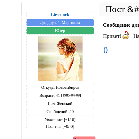
Liesenock
Для друзей:
Маргошка
Сообщение дл
Юзер
Привет!
На
0
Откуда:
Новосибирск
Возраст:
41
[1985-04-09]
Пол:
Женский
Сообщений:
50
Уважение:
[+1/-0]
Позитив:
[+0/-0]