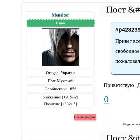
Meneltоr
Свой
#p428239
Привет вс
свободное,
пожаловал
Откуда:
Украина
Пол:
Мужской
Приветствую! Д
Сообщений:
1856
0
Уважение:
[+915/-2]
Позитив:
[+382/-5]
Поделитьс