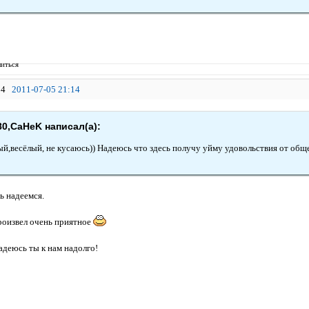
иться
4
2011-07-05 21:14
80,CaHeK написал(а):
ый,весёлый, не кусаюсь)) Надеюсь что здесь получу уйму удовольствия от общ
ь надеемся.
оизвел очень приятное
деюсь ты к нам надолго!