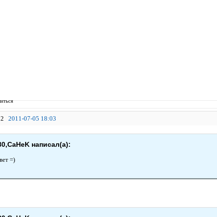
иться
2
2011-07-05 18:03
80,CaHeK написал(а):
вет =)