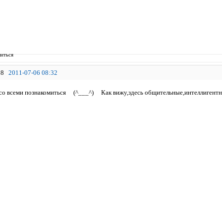
иться
8
2011-07-06 08:32
со всеми познакомиться (^___^) Как вижу,здесь общительные,интеллигентны