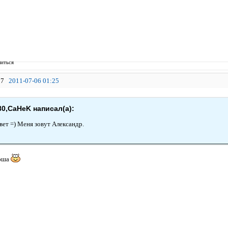
иться
7
2011-07-06 01:25
80,CaHeK написал(а):
вет =) Меня зовут Александр.
юша