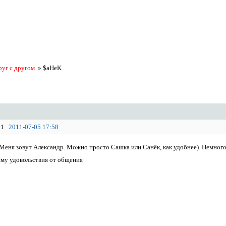
руг с другом
»
$aHeK
1
2011-07-05 17:58
 Меня зовут Александр. Можно просто Сашка или Санёк, как удобнее). Немного 
йму удовольствия от общения