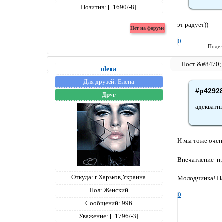
Позитив:
[+1690/-8]
эт радует))
0
Подел
olena
Для друзей:
Елена
#p4292
Друг
адекватн
И мы тоже очен
Впечатление пр
Откуда:
г.Харьков,Украина
Молодчинка! На
Пол:
Женский
0
Сообщений:
996
Уважение:
[+1796/-3]