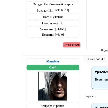
Откуда:
Необитаемый остров
Возраст:
31
[1994-08-23]
Пол:
Мужской
Сообщений:
36
Уважение:
[+14/-0]
Позитив:
[+3/-0]
Подел
Meneltоr
Свой
#p4292
Всем при
привет
Откуда:
Украина