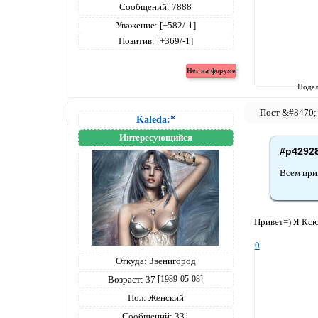
Сообщений:
7888
Уважение:
[+582/-1]
Позитив:
[+369/-1]
Подел
Kaleda:*
Интересующийся
#p4292
Всем при
Привет=) Я Кс
0
Откуда:
Звенигород
Возраст:
37
[1989-05-08]
Пол:
Женский
Сообщений:
331