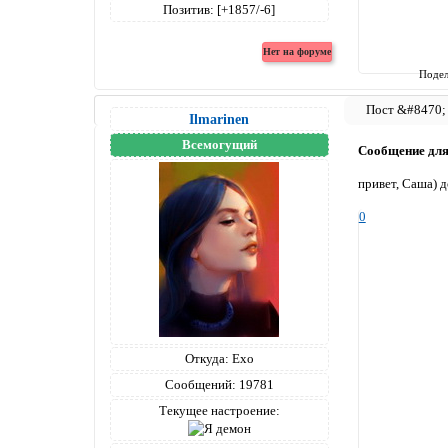
Позитив:
[+1857/-6]
Подел
Ilmarinen
Всемогущий
Сообщение дл
привет, Саша) 
0
Откуда:
Ехо
Сообщений:
19781
Текущее настроение: