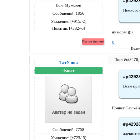
#p4292
Пол:
Мужской
Немного о
Сообщений:
1856
Уважение:
[+915/-2]
Позитив:
[+382/-5]
ну норм!))))
0
Подел
ТатУшка
Фанат
#p4292
Всем при
Привет Сашка))
#p4292
Сообщений:
7758
адекватн
Уважение:
[+725/-5]