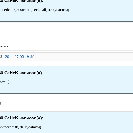
80,CaHeK написал(а):
 себе: адекватный,весёлый, не кусаюсь))
иться
3
2011-07-05 19:39
80,CaHeK написал(а):
вет =)
)
80,CaHeK написал(а):
ый,весёлый, не кусаюсь))