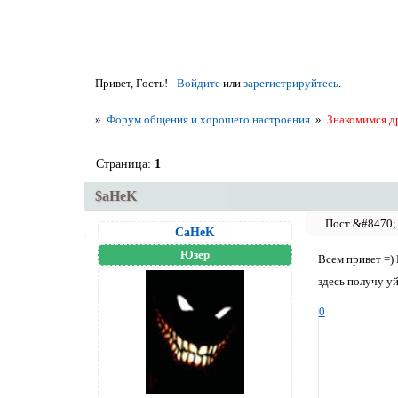
Привет, Гость!
Войдите
или
зарегистрируйтесь
.
»
Форум общения и хорошего настроения
»
Знакомимся д
Страница:
1
$aHeK
CaHeK
Юзер
Всем привет =)
здесь получу у
0