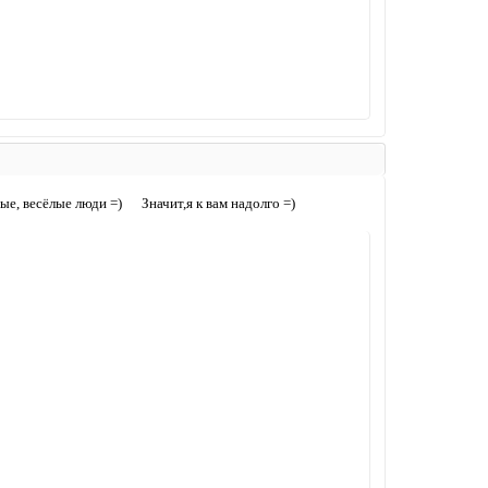
е, весёлые люди =) Значит,я к вам надолго =)