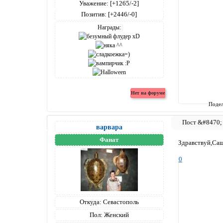
Уважение:
[+1265/-2]
Позитив:
[+2446/-0]
Награды:
Подел
варвара
Фанат
Здравствуй,Саш
0
Откуда:
Севастополь
Пол:
Женский