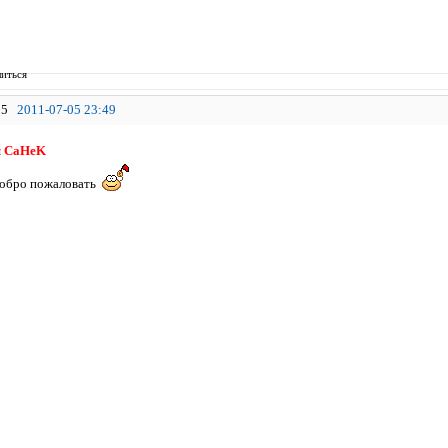
иться
5
2011-07-05 23:49
я
CaHeK
добро пожаловать