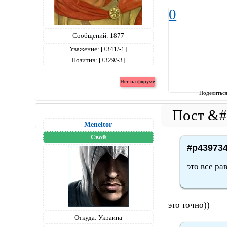
0
Сообщений:
1877
Уважение:
[+341/-1]
Позитив:
[+329/-3]
Поделитьс
Meneltоr
Свой
#p439734
это все ра
это точно))
Откуда:
Украина