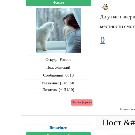
Фанат
Да у нас навер
местности смотр
0
Откуда:
Россия
Пол:
Женский
Сообщений:
6013
Уважение:
[+163/-0]
Позитив:
[+151/-0]
Поделитьс
Ilmarinen