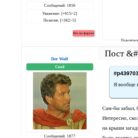
Сообщений:
1856
Уважение:
[+915/-2]
Позитив:
[+382/-5]
Поделитьс
Der Wolf
Свой
#p439703
Я вообще в
Сам-бы забыл, б
Интересно, ско
на крыши загад
Сообщений:
1877
было десятка дв