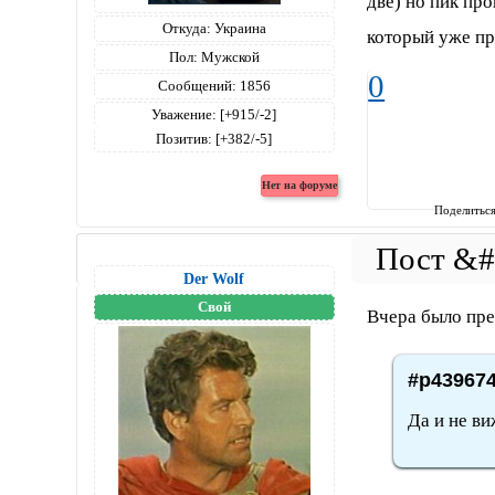
две) но пик пр
Откуда:
Украина
который уже п
Пол:
Мужской
0
Сообщений:
1856
Уважение:
[+915/-2]
Позитив:
[+382/-5]
Поделитьс
Der Wolf
Свой
Вчера было пре
#p439674
Да и не в