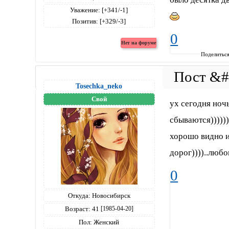
Уважение:
[+341/-1]
Позитив:
[+329/-3]
0
Поделитьс
Tosechka_neko
Свой
ух сегодня ночь
сбываются)))))))
хорошо видно и
дорог))))..любо
0
Откуда:
Новосибирск
Возраст:
41
[1985-04-20]
Пол:
Женский