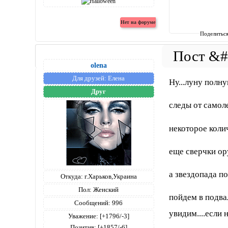
Поделитьс
olena
Для друзей:
Елена
Ну...луну полн
Друг
следы от самол
некоторое колич
еще сверчки ор
а звездопада п
Откуда:
г.Харьков,Украина
Пол:
Женский
пойдем в подва
Сообщений:
996
увидим....если н
Уважение:
[+1796/-3]
Позитив:
[+1857/-6]