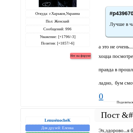
#p439670
Откуда:
г.Харьков,Украина
Пол:
Женский
Лучше в ча
Сообщений:
996
Уважение:
[+1796/-3]
Позитив:
[+1857/-6]
а это не очень..
хоцца посмотрет
правда в прошл
ладно, бум смот
0
Поделитьс
LenusёnocheK
Для друзей:
Еленка
Эх,здорово...я 