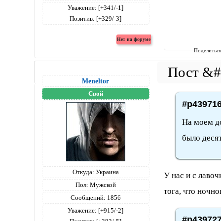
Уважение:
[+341/-1]
Позитив:
[+329/-3]
Поделитьс
Meneltоr
Свой
#p439716
На моем д
было десят
Откуда:
Украина
У нас и с лаво
Пол:
Мужской
тога, что ночно
Сообщений:
1856
Уважение:
[+915/-2]
#p439727