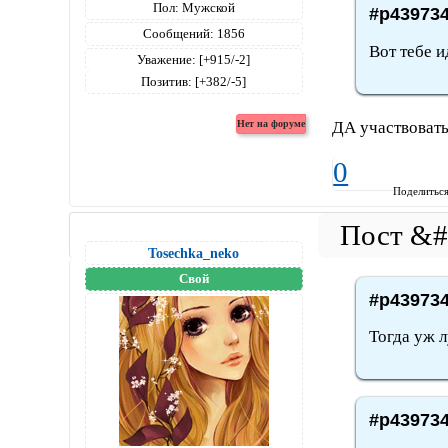
Пол:
Мужской
#p439734
Сообщений:
1856
Вот тебе и
Уважение:
[+915/-2]
Позитив:
[+382/-5]
ДА участвовать 
0
Поделитьс
Tosechka_neko
Свой
#p439734
Тогда уж л
#p439734