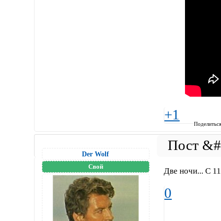
+1
Поделитьс
Der Wolf
Свой
Две ночи... С 11
0