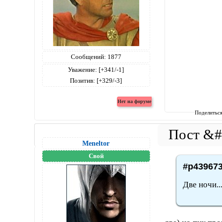
Сообщений:
1877
Уважение:
[+341/-1]
Позитив:
[+329/-3]
Поделитьс
Meneltоr
Свой
#p439673
Две ночи...