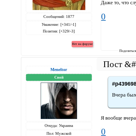
Даже то, что сл
0
Сообщений:
1877
Уважение:
[+341/-1]
Позитив:
[+329/-3]
Поделитьс
Meneltоr
Свой
#p439698
Вчера было
Я вообще вчера 
Откуда:
Украина
0
Пол:
Мужской