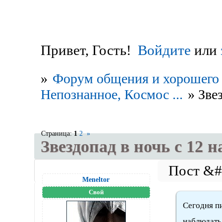
Привет, Гость!
Войдите
или
»
Форум общения и хорошего 
Непознанное, Космос ...
»
Звез
Страница:
1
2
»
Звездопад в ночь с 12 н
Meneltоr
Свой
Сегодня п
наблюдать 