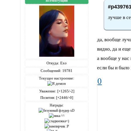
Всемогущий
#p439761
лучше в се
да, вообще лучш
видно, да и еще 
а вообще у нас 
Откуда:
Ехо
если бы и было 
Сообщений:
19781
Текущее настроение:
0
Уважение:
[+1265/-2]
Позитив:
[+2446/-0]
Награды: