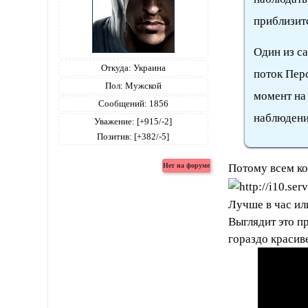
приблизитс
Один из с
Откуда:
Украина
поток Перс
Пол:
Мужской
момент на 
Сообщений:
1856
наблюдени
Уважение:
[+915/-2]
Позитив:
[+382/-5]
Потому всем ко
Лучше в час или
Выглядит это п
гораздо красив