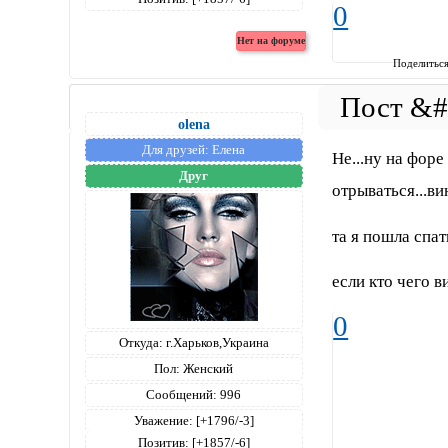
0
Поделитьс
olena
Для друзей:
Елена
Не...ну на форе
Друг
отрываться...ви
та я пошла спат
если кто чего в
0
Откуда:
г.Харьков,Украина
Пол:
Женский
Сообщений:
996
Уважение:
[+1796/-3]
Позитив:
[+1857/-6]