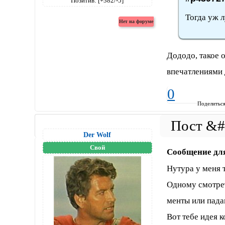
Позитив:
[+382/-5]
Тогда уж л
Дододо, такое 
впечатлениями
0
Поделитьс
Der Wolf
Свой
Сообщение дл
Нутура у меня т
Одному смотрет
менты или падаю
Вот тебе идея к