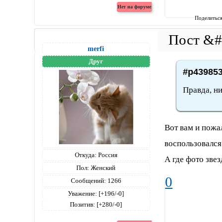
Поделитьс
merfi
Друг
#p439853
Правда, ни
Вот вам и пожал
воспользовался
Откуда:
Россия
А где фото зве
Пол:
Женский
0
Сообщений:
1266
Уважение:
[+196/-0]
Позитив:
[+280/-0]