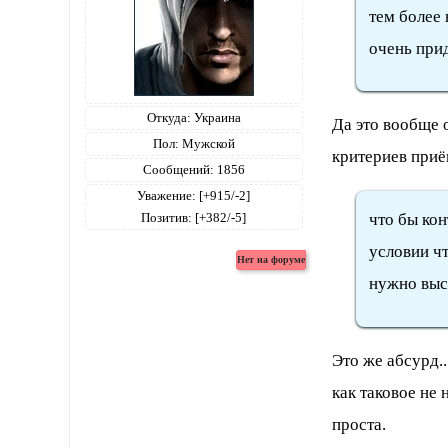
тем более 
очень при
Откуда:
Украина
Да это вообще о
Пол:
Мужской
критериев приё
Сообщений:
1856
Уважение:
[+915/-2]
Позитив:
[+382/-5]
что бы кон
условии чт
нужно высш
Это же абсурд..
как таковое не 
проста.