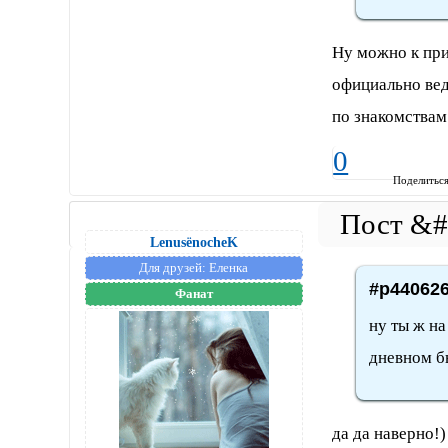
Ну можно к при
официально вед
по знакомства
0
Поделитьс
LenusёnocheK
Для друзей:
Еленка
#p440626
Фанат
ну ты ж на
дневном б
да да наверно!)