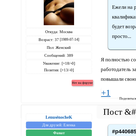
Ежели на р
квалификац
будет возр
Откуда:
Москва
просто...
Возраст:
37
[1989-07-14]
Пол:
Женский
Сообщений:
389
Я полностью со
Уважение:
[+18/-0]
работодатель з
Позитив:
[+13/-0]
повышали свою
+1
Поделитьс
LenusёnocheK
Для друзей:
Еленка
#p440685
Фанат