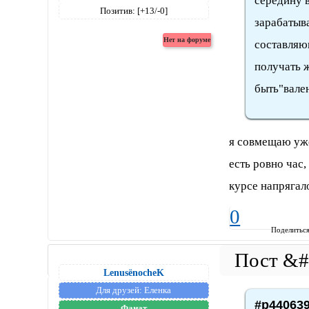
середину 
Позитив:
[+13/-0]
зарабатыва
составляю
получать 
быть"вале
я совмещаю уже 
есть ровно час,
курсе напрягал
0
Поделитьс
LenusёnocheK
Для друзей:
Еленка
#p440639
Фанат