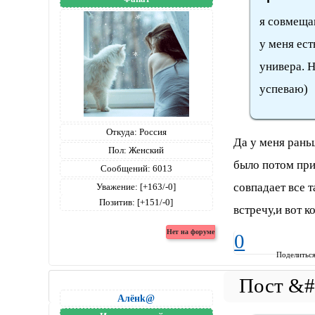
я совмещаю
у меня ест
универа. Н
успеваю)
Откуда:
Россия
Да у меня рань
Пол:
Женский
было потом при
Сообщений:
6013
совпадает все т
Уважение:
[+163/-0]
Позитив:
[+151/-0]
встречу,и вот к
0
Поделитьс
Алёнk@