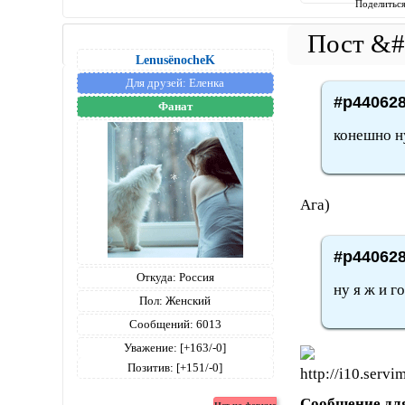
Поделитьс
LenusёnocheK
Для друзей:
Еленка
#p440628
Фанат
конешно н
Ага)
#p440628
Откуда:
Россия
ну я ж и г
Пол:
Женский
Сообщений:
6013
Уважение:
[+163/-0]
Позитив:
[+151/-0]
Сообщение дл