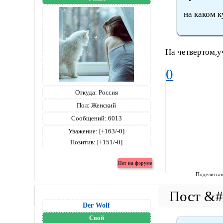
на каком к
На четвертом,у
0
Откуда:
Россия
Пол:
Женский
Сообщений:
6013
Уважение:
[+163/-0]
Позитив:
[+151/-0]
Поделитьс
Der Wolf
Свой