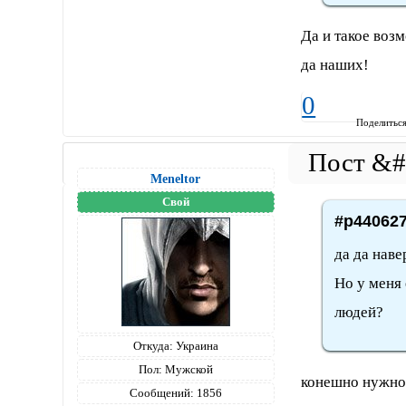
Да и такое возм
да наших!
0
Поделитьс
Meneltоr
Свой
#p440627
да да наве
Но у меня 
людей?
Откуда:
Украина
Пол:
Мужской
конешно нужно 
Сообщений:
1856