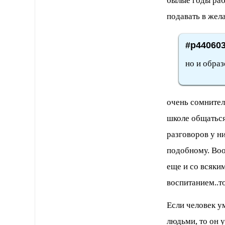
былые годы раб
подавать в жел
#p440603
но и обра
очень сомнител
школе общаться
разговоров у н
подобному. Воо
еще и со всяки
воспитанием..то
Если человек у
людьми, то он у