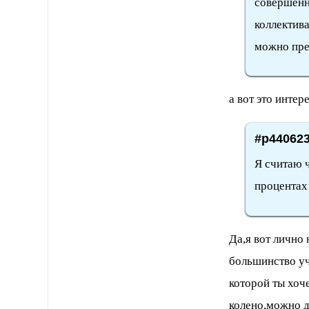
совершенн
коллектива
можно пред
а вот это интере
#p440623
Я считаю 
процентах 
Да,я вот лично
большинство уч
которой ты хоч
колено,можно д