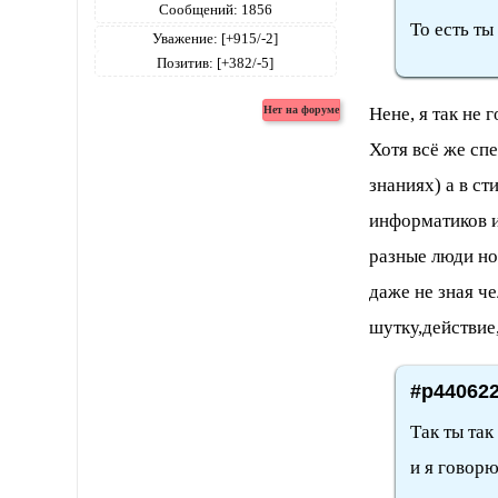
Сообщений:
1856
То есть ты
Уважение:
[+915/-2]
Позитив:
[+382/-5]
Нене, я так не
Хотя всё же спе
знаниях) а в ст
информатиков и
разные люди но
даже не зная че
шутку,действие
#p440622
Так ты так
и я говорю