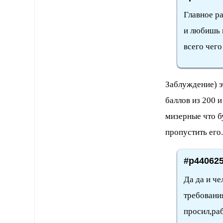
Главное ра
и любишь 
всего чего
Заблуждение) э
баллов из 200 и
мизерные что б
пропустить его
#p440625
Да да и ч
требования
просил,раб