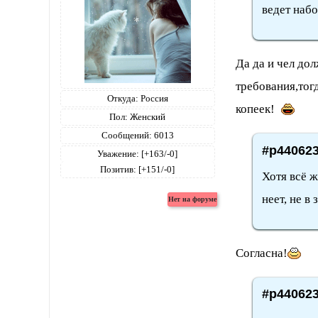
ведет набо
Да да и чел до
требования,тогд
Откуда:
Россия
копеек!
Пол:
Женский
Сообщений:
6013
#p440623
Уважение:
[+163/-0]
Позитив:
[+151/-0]
Хотя всё ж
неет, не в
Согласна!
#p440623