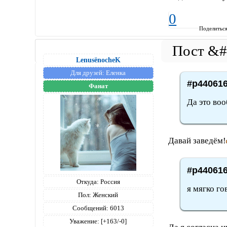
0
Поделитьс
LenusёnocheK
Для друзей:
Еленка
#p440616
Фанат
Да это воо
Давай заведём!
#p440616
Откуда:
Россия
я мягко го
Пол:
Женский
Сообщений:
6013
Уважение:
[+163/-0]