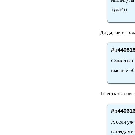
туда?))
Да да,такие то
#p440616
Смысл в эт
высшее об
То есть ты сов
#p440616
А если уж
взглядами 