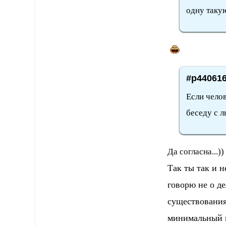
одну такую
#p440616
Если челов
беседу с л
Да согласна...))
Так ты так и н
говорю не о де
существования 
минимальный и