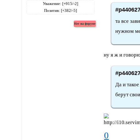
Уважение:
[+915/-2]
#p440627
Позитив:
[+382/-5]
та все зав
нужном ме
ну я ж и говорю
#p440627
Да и такое
берут сво
0