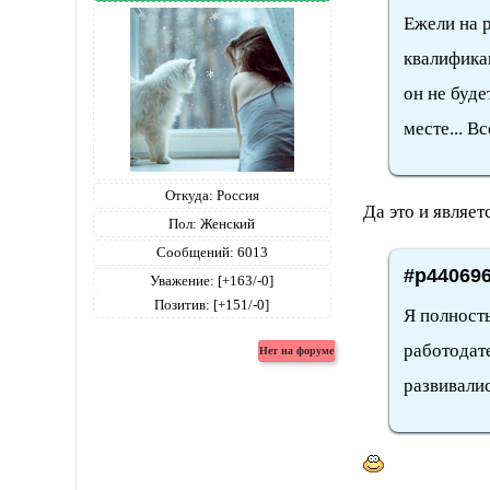
Ежели на р
квалификац
он не буде
месте... Вс
Откуда:
Россия
Да это и являет
Пол:
Женский
Сообщений:
6013
#p440696
Уважение:
[+163/-0]
Позитив:
[+151/-0]
Я полность
работодат
развивали