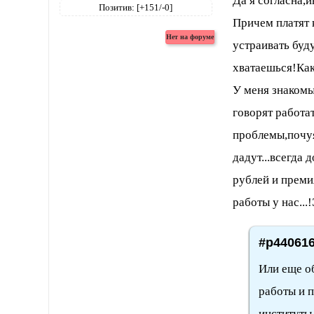
Да я согласна,
Позитив:
[+151/-0]
Причем платят 
устраивать буд
хватаешься!Ка
У меня знакомы
говорят работат
проблемы,почуя
дадут...всегда 
рублей и премия
работы у нас...
#p440616
Или еще о
работы и п
институты 