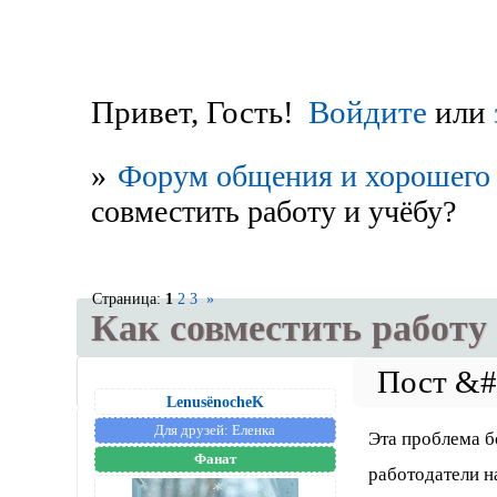
Привет, Гость!
Войдите
или
»
Форум общения и хорошего 
совместить работу и учёбу?
Страница:
1
2
3
»
Как совместить работу 
LenusёnocheK
Для друзей:
Еленка
Эта проблема б
Фанат
работодатели н