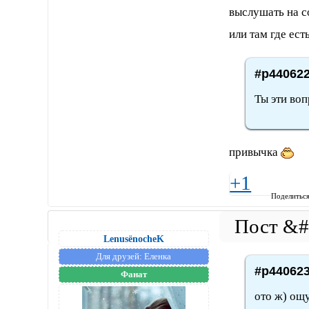
выслушать на с
или там где ест
#p440622
Ты эти воп
привычка
+1
Поделитьс
LenusёnocheK
Для друзей:
Еленка
#p440623
Фанат
ото ж) ощ