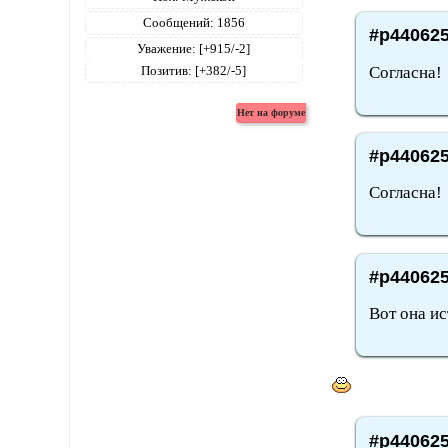
Сообщений:
1856
#p440625
Уважение:
[+915/-2]
Согласна!
Позитив:
[+382/-5]
#p440625
Согласна!
#p440625
Вот она ис
#p440625