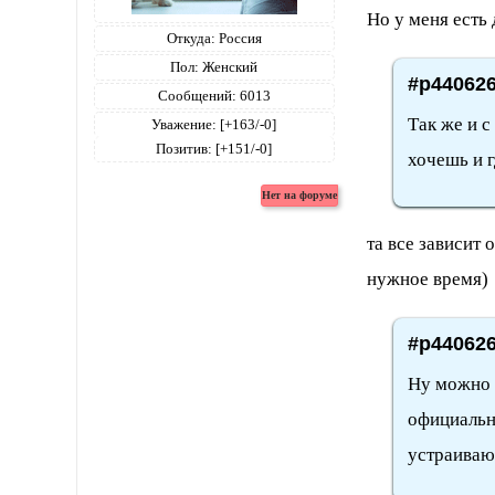
Но у меня есть
Откуда:
Россия
Пол:
Женский
#p440626
Сообщений:
6013
Так же и с
Уважение:
[+163/-0]
Позитив:
[+151/-0]
хочешь и г
та все зависит
нужное время)
#p440626
Ну можно 
официально
устраиваю