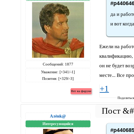
#p440646
да и работ
и вот когд
Ежели на работ
квалификацию, 
Сообщений:
1877
он не будет во
Уважение:
[+341/-1]
месте... Все про
Позитив:
[+329/-3]
+1
Поделитьс
Алёнk@
Интересующийся
#p440685