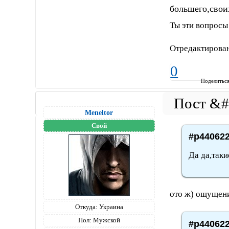
большего,свои
Ты эти вопросы
Отредактирован
0
Поделитьс
Meneltоr
Свой
#p440622
Да да,таки
ото ж) ощущени
Откуда:
Украина
Пол:
Мужской
#p440622