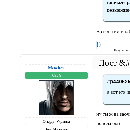
вначале р
возможнос
Вот она истина
0
Поделитьс
Meneltоr
Свой
#p440625
а вот это 
ну ты ж на заоч
Откуда:
Украина
поняла бы)
Пол:
Мужской