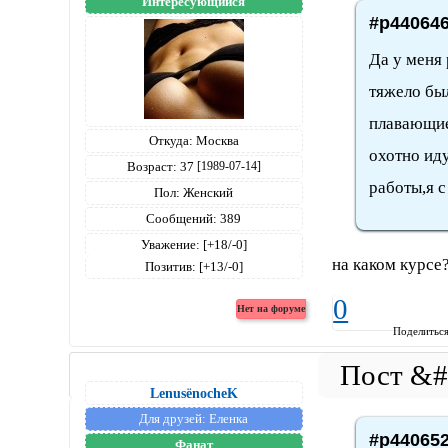
Интересующийся
#p440646
Да у меня 
тяжело бы
плавающие 
Откуда:
Москва
охотно иду
Возраст:
37
[1989-07-14]
работы,я с
Пол:
Женский
Сообщений:
389
Уважение:
[+18/-0]
на каком курсе
Позитив:
[+13/-0]
0
Поделитьс
LenusёnocheK
Для друзей:
Еленка
#p440652
Фанат