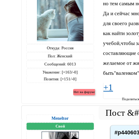
но тем самым н
Да и сейчас мн
для своего раз
как найти золо
учебой,чтобы з
Откуда:
Россия
составляющие о
Пол:
Женский
желаемое от жи
Сообщений:
6013
Уважение:
[+163/-0]
быть"валенком"
Позитив:
[+151/-0]
+1
Поделитьс
Meneltоr
Свой
#p440603