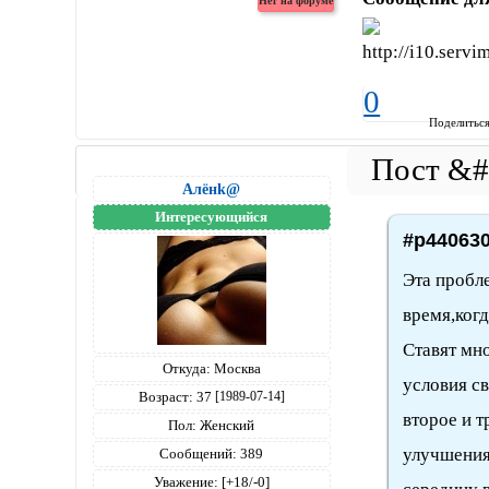
0
Поделитьс
Алёнk@
Интересующийся
#p440630
Эта пробл
время,когд
Ставят мн
Откуда:
Москва
условия с
Возраст:
37
[1989-07-14]
второе и т
Пол:
Женский
улучшения
Сообщений:
389
Уважение:
[+18/-0]