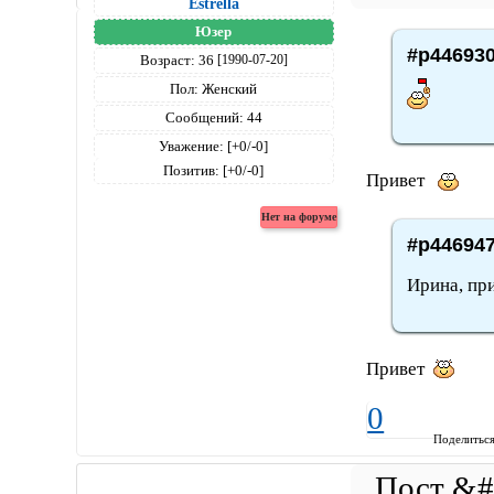
Estrella
Юзер
#p446930
Возраст:
36
[1990-07-20]
Пол:
Женский
Сообщений:
44
Уважение:
[+0/-0]
Позитив:
[+0/-0]
Привет
#p446947
Ирина, пр
Привет
0
Поделитьс