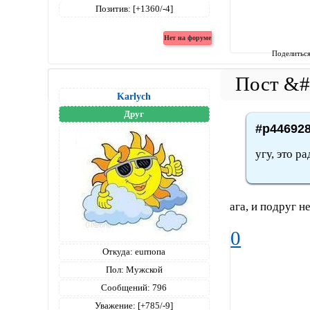
Позитив:
[+1360/-4]
Поделитьс
Karlych
Друг
#p446928
угу, это ра
ага, и подруг н
0
Откуда:
eurпопа
Пол:
Мужской
Сообщений:
796
Уважение:
[+785/-9]