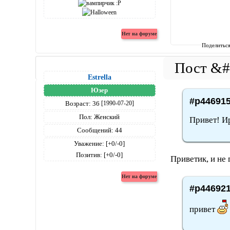
Поделитьс
Estrella
Юзер
#p446915
Возраст:
36
[1990-07-20]
Пол:
Женский
Привет! И
Сообщений:
44
Уважение:
[+0/-0]
Позитив:
[+0/-0]
Приветик, и не 
#p446921
привет