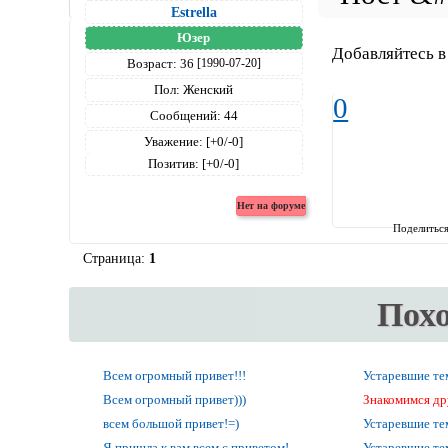
Estrella
Юзер
Добавляйтесь 
Возраст:
36
[1990-07-20]
Пол:
Женский
0
Сообщений:
44
Уважение:
[+0/-0]
Позитив:
[+0/-0]
Поделитьс
Страница:
1
Пох
Всем огромный привет!!!
Устаревшие т
Всем огромный привет)))
Знакомимся др
всем большой привет!=)
Устаревшие т
Я пришла к вам всем с приветом!
Устаревшие т