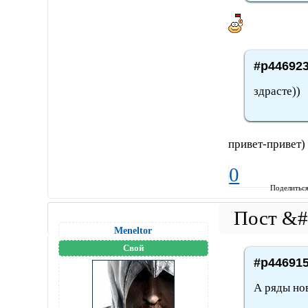
#p446923
здрасте))
привет-привет)
0
Поделитьс
Meneltоr
Свой
#p446915
А ряды но