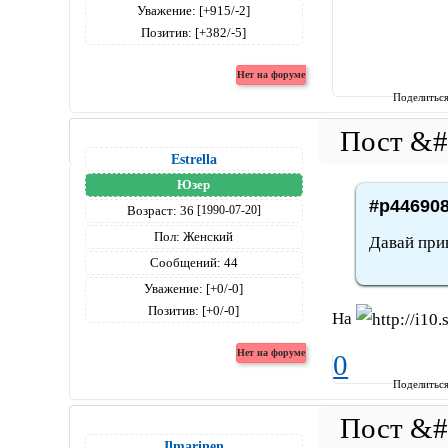
Уважение:
[+915/-2]
Позитив:
[+382/-5]
Поделитьс
Estrella
Юзер
#p446908
Возраст:
36
[1990-07-20]
Пол:
Женский
Давай прив
Сообщений:
44
Уважение:
[+0/-0]
Позитив:
[+0/-0]
На
0
Поделитьс
Ilmarinen