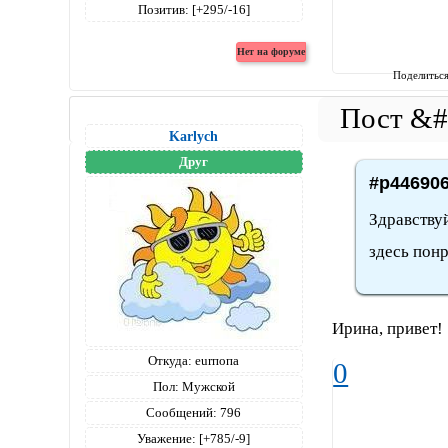
Позитив:
[+295/-16]
Поделитьс
Karlych
Друг
#p446906
Здравствуй
здесь пон
Ирина, привет
Откуда:
eurпопа
0
Пол:
Мужской
Сообщений:
796
Уважение:
[+785/-9]