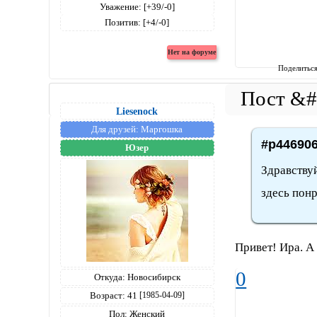
Уважение:
[+39/-0]
Позитив:
[+4/-0]
Поделитьс
Liesenock
Для друзей:
Маргошка
#p446906
Юзер
Здравствуй
здесь пон
Привет! Ира. А
0
Откуда:
Новосибирск
Возраст:
41
[1985-04-09]
Пол:
Женский