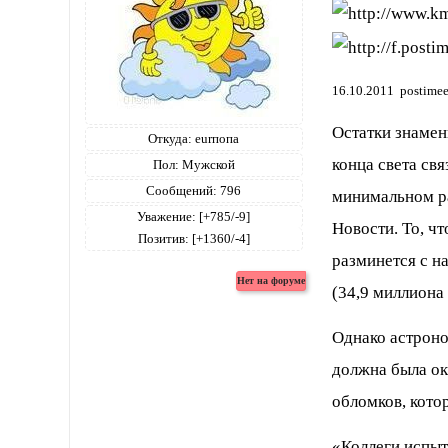
16.10.2011 postimees
Остатки знамен
Откуда:
eurпопа
конца света св
Пол:
Мужской
Сообщений:
796
минимальном ра
Уважение:
[+785/-9]
Новости. То, чт
Позитив:
[+1360/-4]
разминется с н
(34,9 миллиона
Однако астроно
должна была ок
обломков, кото
«Коллеги испыт