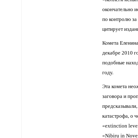
окончательно и
по контролю за
цитирует издан
Комета Еленин
декабре 2010 г
подобные наход
году.
Эта комета нео
заговора и про
предсказывали,
катастрофа, о ч
«extinction lev
«Nibiru in Nov