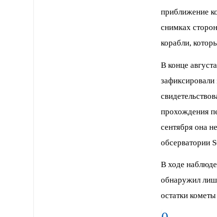
приближение ко
снимках сторон
корабли, котор
В конце август
зафиксировали 
свидетельствов
прохождения пе
сентября она н
обсерватории S
В ходе наблюде
обнаружил лишь
остатки кометы 