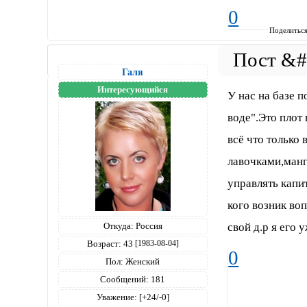
0
Поделитьс
Галя
Интересующийся
У нас на базе 
воде".Это плот
всё что только 
лавочками,манг
управлять капи
кого возник во
свой д.р я его у
Откуда:
Россия
Возраст:
43
[1983-08-04]
0
Пол:
Женский
Сообщений:
181
Уважение:
[+24/-0]