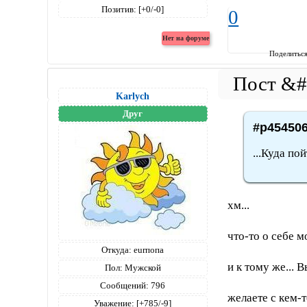
Позитив:
[+0/-0]
0
Поделитьс
Karlych
Друг
#p454506
...Куда по
хм...
что-то о себе 
Откуда:
eurпопа
и к тому же... В
Пол:
Мужской
Сообщений:
796
желаете с кем-
Уважение:
[+785/-9]