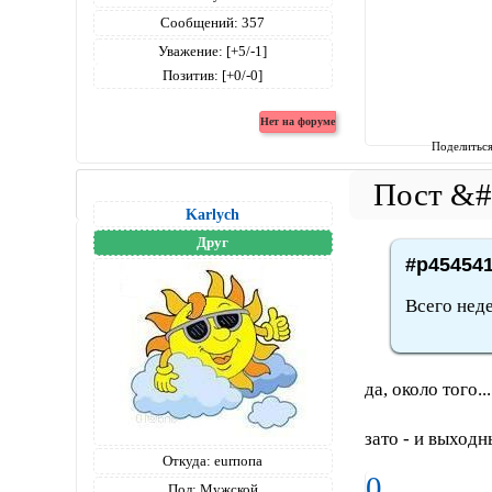
Сообщений:
357
Уважение:
[+5/-1]
Позитив:
[+0/-0]
Поделитьс
Karlych
Друг
#p454541
Всего нед
да, около того...
зато - и выход
Откуда:
eurпопа
0
Пол:
Мужской