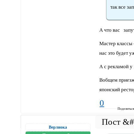
так все за
А что вас зап
Мастер классы 
нас это будет у
А с рекламой у 
Вобщем приезжа
японский ресто
0
Поделитьс
Верлиока