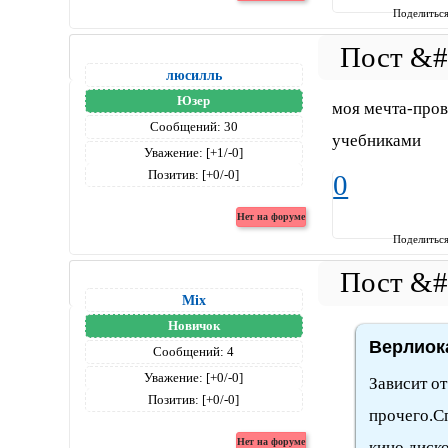
Поделитьс
люсилль
Юзер
моя мечта-пров
Сообщений:
30
учебниками
Уважение:
[+1/-0]
Позитив:
[+0/-0]
0
Поделитьс
Mix
Новичок
Верлиока
Сообщений:
4
Уважение:
[+0/-0]
Зависит от
Позитив:
[+0/-0]
прочего.Сп
кино,диск