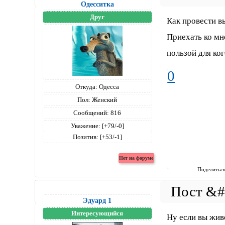
Одесситка
Друг
Как провести в
Приехать ко мне
пользой для ког
0
Откуда:
Одесса
Пол:
Женский
Сообщений:
816
Уважение:
[+79/-0]
Позитив:
[+53/-1]
Поделитьс
Эдуард 1
Интересующийся
Ну если вы жив