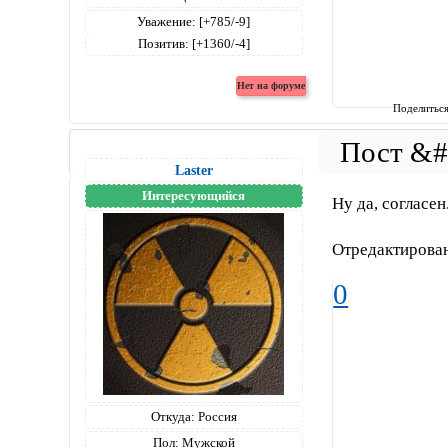
Уважение:
[+785/-9]
Позитив:
[+1360/-4]
Поделитьс
Laster
Интересующийся
Ну да, согласен
Отредактирован
0
Откуда:
Россия
Пол:
Мужской