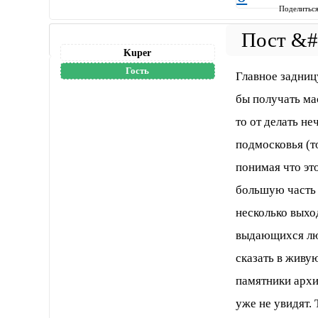
Поделитьс
Kuper
Гость
Главное задницу
бы получать ма
то от делать н
подмосковья (то
понимая что это
большую часть 
несколько выхо
выдающихся люд
сказать в живую
памятники архи
уже не увидят.