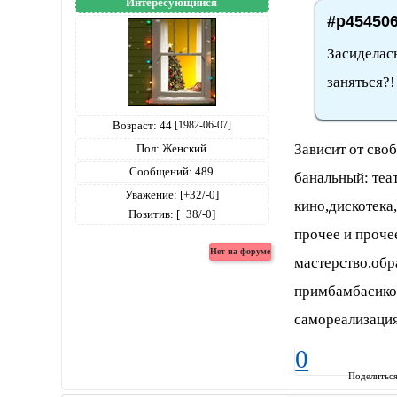
Интересующийся
#p454506
Засиделась
заняться?
Возраст:
44
[1982-06-07]
Зависит от сво
Пол:
Женский
Сообщений:
489
банальный: теат
Уважение:
[+32/-0]
кино,дискотека
Позитив:
[+38/-0]
прочее и проче
мастерство,обр
примбамбасиков
самореализаци
0
Поделитьс