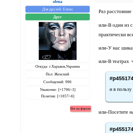
olena
Для друзей:
Елена
Раз расстояни
Друг
или-В один из 
практически вс
или-У нас шика
или-В театрах 
Откуда:
г.Харьков,Украина
Пол:
Женский
#p455174
Сообщений:
996
и в пользу
Уважение:
[+1796/-3]
Позитив:
[+1857/-6]
или-Посетите н
#p455174