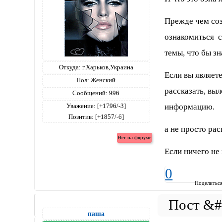
Прежде чем соз
ознакомиться 
темы, что бы зн
Откуда:
г.Харьков,Украина
Если вы являет
Пол:
Женский
рассказать, вы
Сообщений:
996
информацию.
Уважение:
[+1796/-3]
Позитив:
[+1857/-6]
а не просто ра
Если ничего не
0
Поделитьс
паша