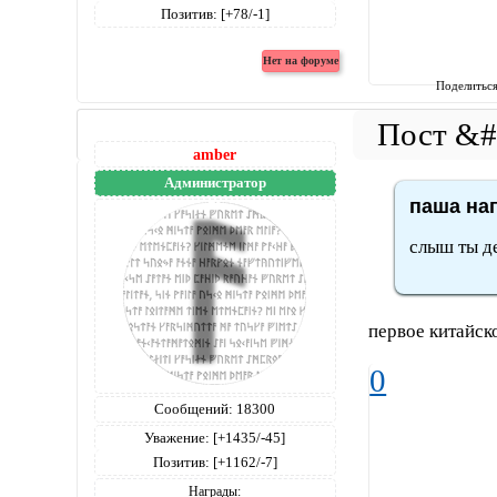
Позитив:
[+78/-1]
Поделитьс
amber
Администратор
паша нап
слыш ты де
первое китайск
0
Сообщений:
18300
Уважение:
[+1435/-45]
Позитив:
[+1162/-7]
Награды: