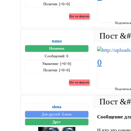
Позитив:
[+0/-0]
Поделитьс
паша
Новичок
Сообщений:
6
0
Уважение:
[+0/-0]
Позитив:
[+0/-0]
Поделитьс
olena
Для друзей:
Елена
Сообщение дл
Друг
И что это озна