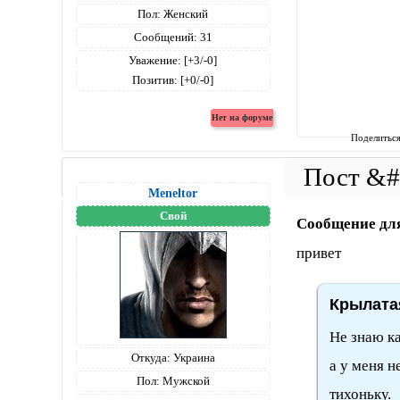
Пол:
Женский
Сообщений:
31
Уважение:
[+3/-0]
Позитив:
[+0/-0]
Поделитьс
Meneltоr
Свой
Сообщение дл
привет
Крылатая
Не знаю ка
Откуда:
Украина
а у меня н
Пол:
Мужской
тихоньку.