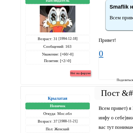
Наблюдатель
Smaflik 
Всем прив
Возраст:
31
[1994-12-18]
Привет!
Сообщений:
163
0
Уважение:
[+60/-0]
Позитив:
[+2/-0]
Поделитьс
Крылатая
Новичок
Всем привет) я
Откуда:
Мос.обл
инфу о себе)виж
Возраст:
37
[1988-11-21]
вас тут понима
Пол:
Женский