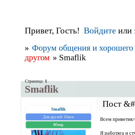
Привет, Гость!
Войдите
или
»
Форум общения и хорошего 
другом
»
Smaflik
Страница:
1
Smaflik
Smaflik
Для друзей:
Ольга
Всем приветик
Юзер
Я работяга и ст