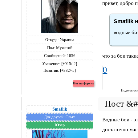
привет, добро 
Smaflik 
водные би
Откуда:
Украина
Пол:
Мужской
что за бои таки
Сообщений:
1856
Уважение:
[+915/-2]
0
Позитив:
[+382/-5]
Поделитьс
Smaflik
Для друзей:
Ольга
Водные бои - э
Юзер
достаточно мас