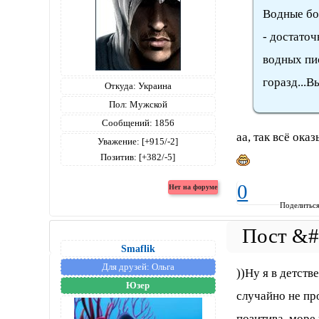
Водные бо
- достаточ
водных пис
горазд...В
Откуда:
Украина
Пол:
Мужской
Сообщений:
1856
аа, так всё ока
Уважение:
[+915/-2]
Позитив:
[+382/-5]
0
Поделитьс
Smaflik
Для друзей:
Ольга
))Ну я в детств
Юзер
случайно не пр
позитива..море