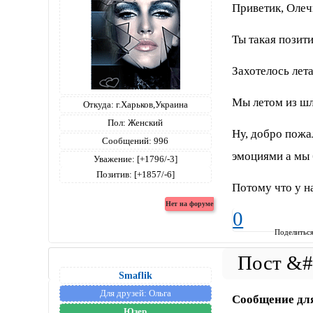
Приветик, Олеч
Ты такая позити
Захотелось лета
Мы летом из шл
Откуда:
г.Харьков,Украина
Пол:
Женский
Ну, добро пожа
Сообщений:
996
эмоциями а мы 
Уважение:
[+1796/-3]
Позитив:
[+1857/-6]
Потому что у 
0
Поделитьс
Smaflik
Для друзей:
Ольга
Сообщение дл
Юзер