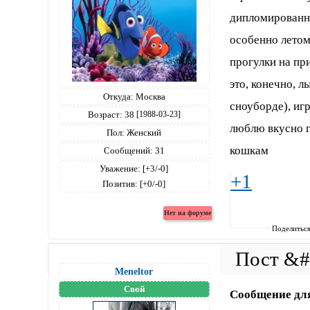
дипломированны
особенно летом
прогулки на пр
это, конечно, л
Откуда:
Москва
сноуборде), иг
Возраст:
38
[1988-03-23]
люблю вкусно г
Пол:
Женский
кошкам
Сообщений:
31
Уважение:
[+3/-0]
+1
Позитив:
[+0/-0]
Поделитьс
Meneltоr
Свой
Сообщение дл