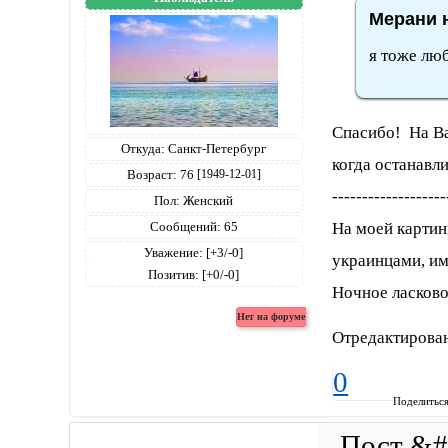
Мерани н
я тоже лю
Спасибо! На Ва
Откуда:
Санкт-Петербург
когда останавл
Возраст:
76
[1949-12-01]
-------------------
Пол:
Женский
На моей картин
Сообщений:
65
Уважение:
[+3/-0]
украинцами, им
Позитив:
[+0/-0]
Ночное ласково
Отредактирован
0
Поделитьс