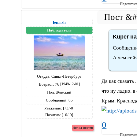
Поделитьс
lena.sh
Наблюдатель
Kuper на
Сообщение 
А чем сейч
Откуда:
Санкт-Петербург
Да как сказать 
Возраст:
76
[1949-12-01]
что ну ладно, 
Пол:
Женский
Крым, Краснода
Сообщений:
65
Уважение:
[+3/-0]
Позитив:
[+0/-0]
0
Поделитьс