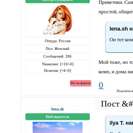
Приветики. Сама
простой, общит
lena.sh 
Он тот ком
Откуда:
Россия
Пол:
Женский
Сообщений:
286
Мой тоже, но т
Уважение:
[+10/-0]
Позитив:
[+4/-0]
комп, и дома н
0
Поделитьс
lena.sh
Наблюдатель
ilya T. н