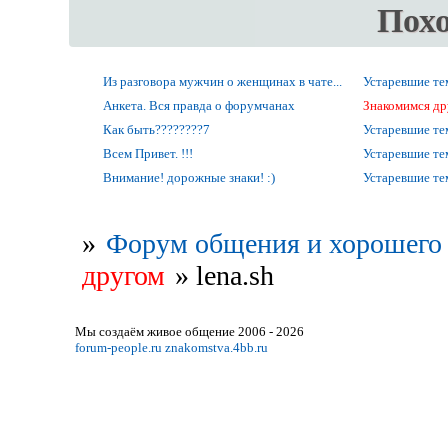
Пох
Из разговора мужчин о женщинах в чате...
Устаревшие т
Анкета. Вся правда о форумчанах
Знакомимся др
Как быть????????7
Устаревшие т
Всем Привет. !!!
Устаревшие т
Внимание! дорожные знаки! :)
Устаревшие т
»
Форум общения и хорошего 
другом
»
lena.sh
Мы создаём живое общение 2006 - 2026
forum-people.ru
znakomstva.4bb.ru