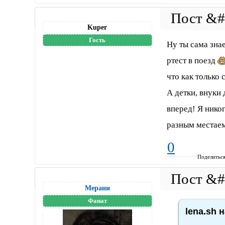
Kuper
Гость
Ну ты сама зна
ртест в поезд
что как только 
А детки, внуки
вперед! Я никог
разным местаем
0
Поделитьс
Мерани
Фанат
lena.sh 