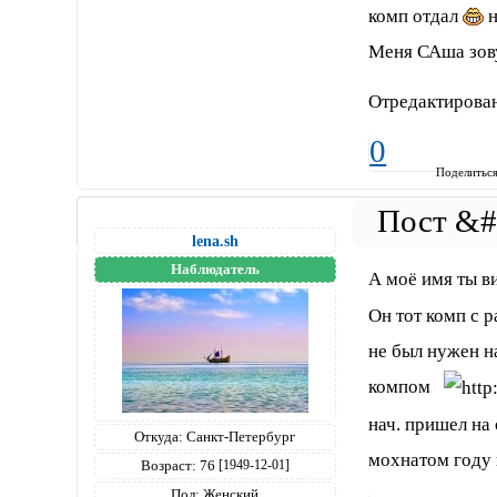
комп отдал
н
Меня САша зов
Отредактирован
0
Поделитьс
lena.sh
Наблюдатель
А моё имя ты 
Он тот комп с р
не был нужен на
компом
нач. пришел на 
Откуда:
Санкт-Петербург
мохнатом году 
Возраст:
76
[1949-12-01]
Пол:
Женский