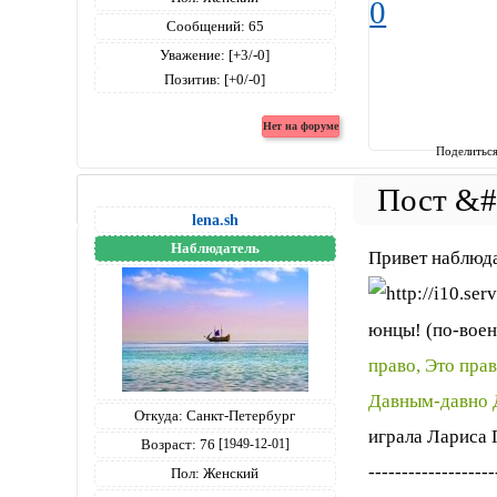
0
Сообщений:
65
Уважение:
[+3/-0]
Позитив:
[+0/-0]
Поделитьс
lena.sh
Наблюдатель
Привет наблюд
юнцы! (по-вое
право, Это пра
Давным-давно 
Откуда:
Санкт-Петербург
играла Лариса 
Возраст:
76
[1949-12-01]
-------------------
Пол:
Женский