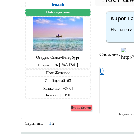
lena.sh
Наблюдатель
Kuper на
Ну ты сам
Сложнее.
Откуда:
Санкт-Петербург
Возраст:
76
[1949-12-01]
0
Пол:
Женский
Сообщений:
65
Уважение:
[+3/-0]
Позитив:
[+0/-0]
Поделитьс
Страница:
«
1
2