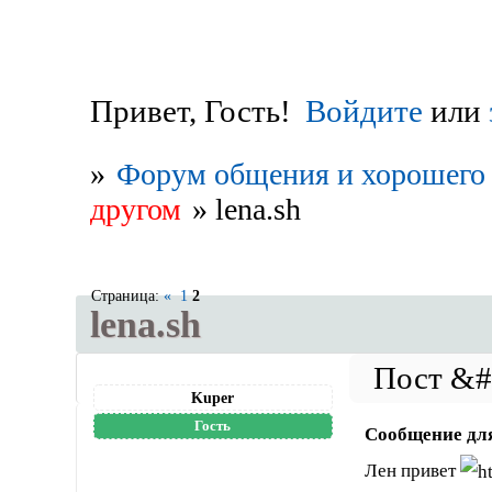
Привет, Гость!
Войдите
или
»
Форум общения и хорошего 
другом
»
lena.sh
Страница:
«
1
2
lena.sh
Kuper
Гость
Сообщение дл
Лен привет