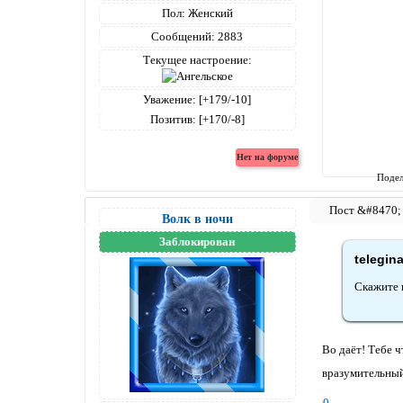
Пол:
Женский
Сообщений:
2883
Текущее настроение:
Уважение:
[+179/-10]
Позитив:
[+170/-8]
Подел
Волк в ночи
Заблокирован
telegin
Скажите 
Во даёт! Тебе ч
вразумительны
0