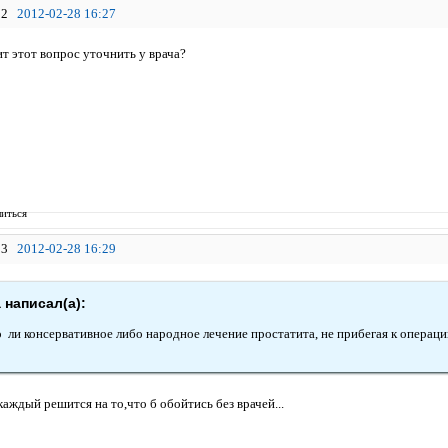
2
2012-02-28 16:27
т этот вопрос уточнить у врача?
иться
3
2012-02-28 16:29
a написал(а):
 ли консервативное либо народное лечение простатита, не прибегая к операц
 каждый решится на то,что б обойтись без врачей...