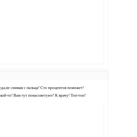
еда,не снимая с пальца! Сто процентов поможет!
кой-то! Вам тут понасоветуют! К врачу! Топ-топ!