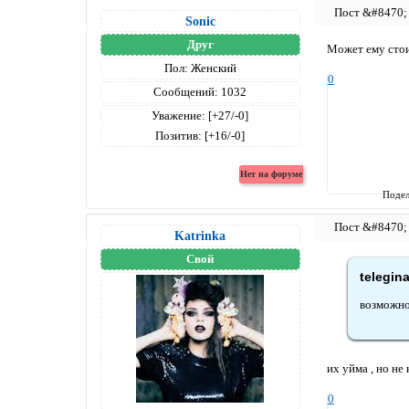
Sonic
Друг
Может ему стои
Пол:
Женский
0
Сообщений:
1032
Уважение:
[+27/-0]
Позитив:
[+16/-0]
Подел
Katrinka
Свой
telegin
возможно
их уйма , но не
0