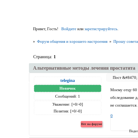
Привет, Гость!
Войдите
или
зарегистрируйтесь
.
»
Форум общения и хорошего настроения
»
Прошу совет
Страница:
1
Альтернативные методы лечения простатита
telegina
Новичок
Моему отцу 60 л
Сообщений:
1
обследование д
Уважение:
[+0/-0]
не соглашается
Позитив:
[+0/-0]
0
Подел