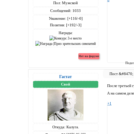
Пол:
Мужской
Сообщений:
1033
Уважение:
[+116/-0]
Позитив:
[+192/-3]
Награды:
Подел
Гастат
Свой
После третьей г
А на самом деле
+1
Откуда:
Калуга.