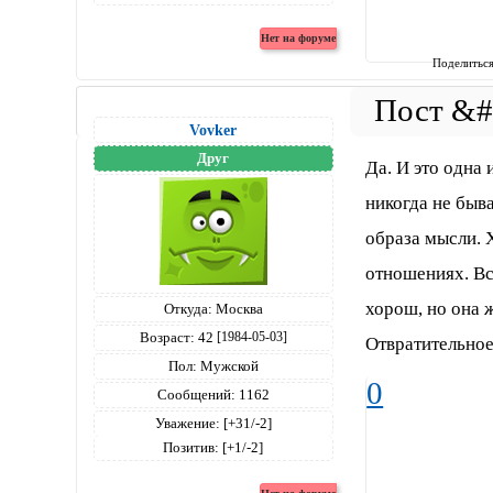
Поделитьс
Vovker
Друг
Да. И это одна
никогда не быв
образа мысли. 
отношениях. Вс
хорош, но она 
Откуда:
Москва
Возраст:
42
[1984-05-03]
Отвратительное
Пол:
Мужской
0
Сообщений:
1162
Уважение:
[+31/-2]
Позитив:
[+1/-2]