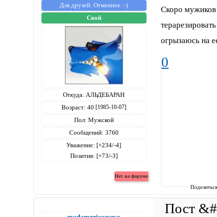
Для друзей:
Отменное :-)
Скоро мужиков
Свой
терарезировать
огрызаюсь на е
0
Откуда:
АЛЬДЕБАРАН
Возраст:
40
[1985-10-07]
Пол:
Мужской
Сообщений:
3760
Уважение:
[+234/-4]
Позитив:
[+73/-3]
Поделитьс