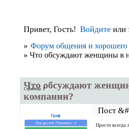
Привет, Гость!
Войдите
или
»
Форум общения и хорошего 
»
Что обсуждают женщины в на
Что обсуждают женщины
Страница:
1
компании?
Граф
Для друзей:
Отменное :-)
Просто всегда 