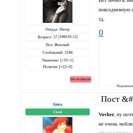
Вот лично я, н
повседневную ж
тд.
Откуда:
Питер
0
Возраст:
37
[1989-05-12]
Пол:
Женский
Сообщений:
3348
Уважение:
[+35/-1]
Позитив:
[+22/-0]
Поделитьс
Анка
Свой
Vovker
, ну поч
не очень люблю