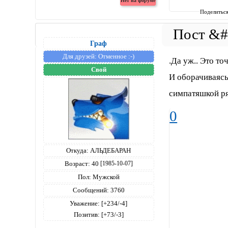
Поделитьс
Граф
Для друзей:
Отменное :-)
.Да уж.. Это то
Свой
И оборачиваясь
симпатяшкой ря
0
Откуда:
АЛЬДЕБАРАН
Возраст:
40
[1985-10-07]
Пол:
Мужской
Сообщений:
3760
Уважение:
[+234/-4]
Позитив:
[+73/-3]