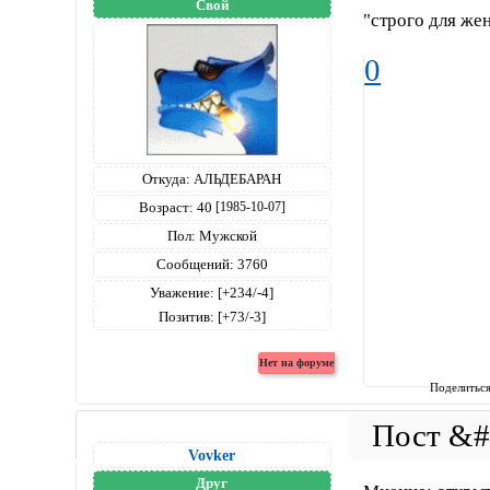
Свой
"строго для же
0
Откуда:
АЛЬДЕБАРАН
Возраст:
40
[1985-10-07]
Пол:
Мужской
Сообщений:
3760
Уважение:
[+234/-4]
Позитив:
[+73/-3]
Поделитьс
Vovker
Друг