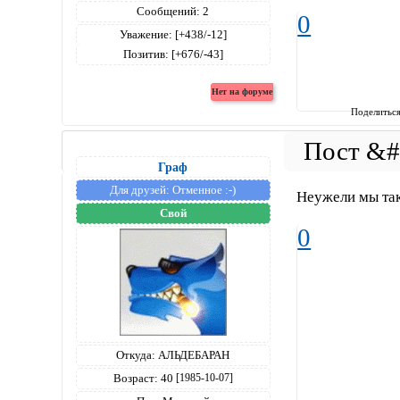
Сообщений:
2
0
Уважение:
[+438/-12]
Позитив:
[+676/-43]
Поделитьс
Граф
Для друзей:
Отменное :-)
Неужели мы та
Свой
0
Откуда:
АЛЬДЕБАРАН
Возраст:
40
[1985-10-07]