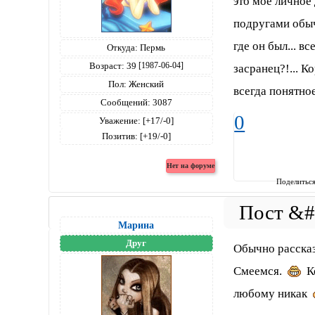
это мое личное 
подругами обыч
где он был... в
Откуда:
Пермь
Возраст:
39
[1987-06-04]
засранец?!... К
Пол:
Женский
всегда понятное
Сообщений:
3087
0
Уважение:
[+17/-0]
Позитив:
[+19/-0]
Поделитьс
Марина
Друг
Обычно рассказ
Смеемся.
Ко
любому никак