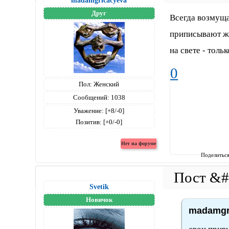
madamgricacyeva
Друг
Всегда возмуща
приписывают ж
на свете - тольк
0
Пол:
Женский
Сообщений:
1038
Уважение:
[+8/-0]
Позитив:
[+0/-0]
Поделитьс
Svetik
Новичок
madamgri