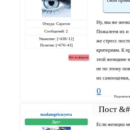
свои прив
Ну, мы же жен
Откуда:
Саратов
Пожалеем их и 
Сообщений:
2
Уважение:
[+438/-12]
же стресс пост
Позитив:
[+676/-43]
критериям. К п
этой женщине не
не по этому по
их самооценки, 
0
Поделитьс
madamgricacyeva
Друг
Если женщна м