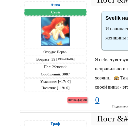
Анка
Свой
Svetik н
И начинаеш
женщины т
Откуда:
Пермь
Я себя чувству
Возраст:
39
[1987-06-04]
Пол:
Женский
неправильно и 
Сообщений:
3087
хозяин...
Так
Уважение:
[+17/-0]
своей вины - э
Позитив:
[+19/-0]
0
Поделитьс
Граф