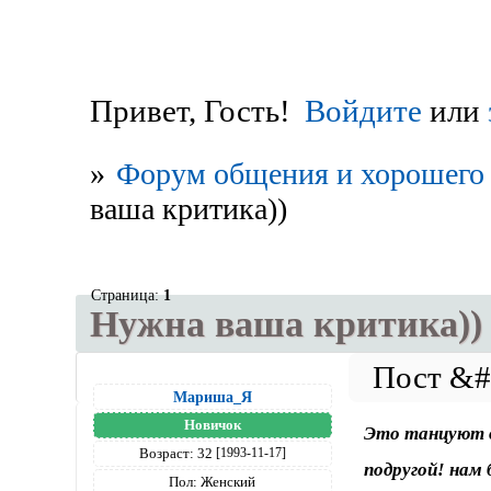
Привет, Гость!
Войдите
или
»
Форум общения и хорошего 
ваша критика))
Страница:
1
Нужна ваша критика))
Мариша_Я
Новичок
Это танцуют д
Возраст:
32
[1993-11-17]
подругой! нам
Пол:
Женский