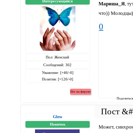
Интересующийся
Мариша_Я
, т
что)) Молодцы)
0
Пол:
Женский
Сообщений:
302
Уважение:
[+46/-0]
Позитив:
[+126/-0]
Поделитьс
Gless
Новичок
Может, синхрона