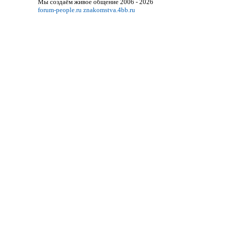
Мы создаём живое общение 2006 - 2026
forum-people.ru
znakomstva.4bb.ru