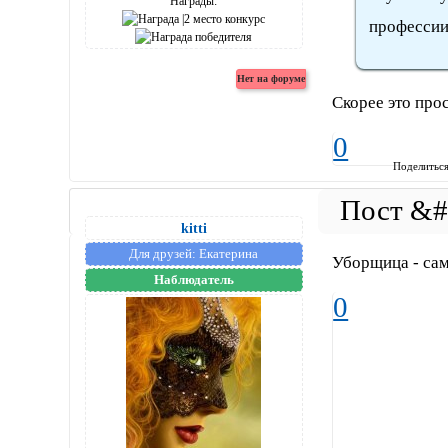
Награды:
профессии
Скорее это про
0
Поделитьс
kitti
Для друзей:
Екатерина
Уборщица - сам
Наблюдатель
0