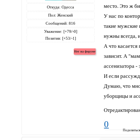
место. Это ж би
Откуда:
Одесса
Пол:
Женский
У нас по конто
Сообщений:
816
такие мужские 
Уважение:
[+79/-0]
нужны всегда, 
Позитив:
[+53/-1]
А что касается 
зависит. А "ма
ассенизатора -
И если рассужда
Думаю, что мно
уборщицы и ас
Отредактирован
0
Поделитьс