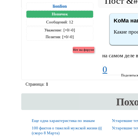
lionlion
Новичок
KoMa нап
Сообщений:
12
Уважение:
[+0/-0]
Какие про
Позитив:
[+0/-0]
на самом деле 
0
Поделитьс
Страница:
1
Пох
Еще одна характеристика по знакам
Устаревшие т
100 фактов о тяжелой мужской жизни (((
Устаревшие т
(скоро 8 Марта)