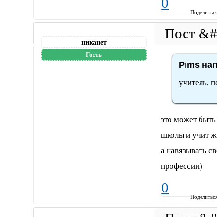
0
Поделитьс
никанет
Гость
Pims нап
учитель, п
это может быть
школы и учит 
а навязывать с
профессии)
0
Поделитьс