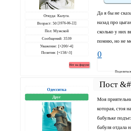
Да я бы не сказ
Откуда:
Калуга.
назад про цыга
Возраст:
50
[1976-06-22]
Пол:
Мужской
сколько у них 
Сообщений:
3539
помню, но не м
Уважение:
[+200/-4]
0
Позитив:
[+158/-3]
Поделитьс
Одесситка
Друг
Моя приятельни
которая, стоя н
бабульке подъе
бабуля отдала н