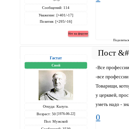
Сообщений:
114
Уважение:
[+401/-17]
Позитив:
[+295/-16]
Поделитьс
Гастат
Свой
-Все професси
-все профессии
Товарищи, кото
у церквей, про
уметь надо - з
Откуда:
Калуга.
Возраст:
50
[1976-06-22]
0
Пол:
Мужской
Сообщений:
3539