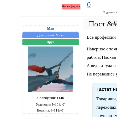
0
Поделитьс
Мая
Для друзей:
Мику
Все профессии 
Друг
Наверное с точ
работа. Плохая 
А ведь и туда и
Не перевелись 
Гастат н
Сообщений:
1146
Товарищи,
Уважение:
[+104/-0]
переходах,
Позитив:
[+111/-0]
внушают ув