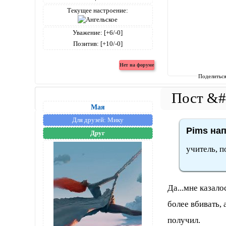
Текущее настроение:
Уважение:
[+6/-0]
Позитив:
[+10/-0]
Поделитьс
Мая
Для друзей:
Мику
Pims нап
Друг
учитель, п
Да...мне казало
более вбивать,
получил.