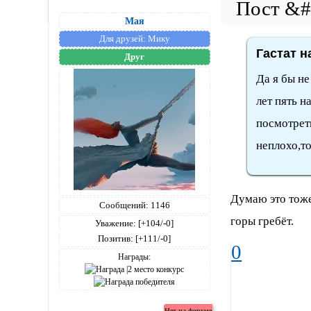
Мая
Для друзей:
Мику
Гастат н
Друг
Да я бы не
лет пять н
посмотреть
неплохо,т
Думаю это тоже
Сообщений:
1146
горы гребёт.
Уважение:
[+104/-0]
Позитив:
[+111/-0]
0
Награды: