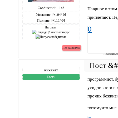
Сообщений:
1146
Наврное в этом
Уважение:
[+104/-0]
приплетают. Пед
Позитив:
[+111/-0]
0
Награды:
Поделитьс
никанет
Гость
программист, б
усидчивости и 
прочих безжиз
потомучто мне 