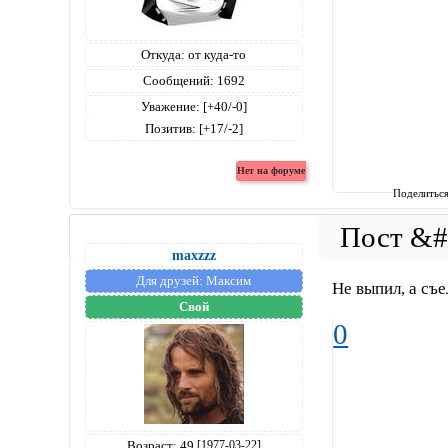
Откуда:
от куда-то
Сообщений:
1692
Уважение:
[+40/-0]
Позитив:
[+17/-2]
Поделитьс
maxzzz
Для друзей:
Максим
Не выпил, а съ
Свой
0
Возраст:
49
[1977-03-22]