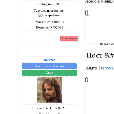
Звоню в милици
Сообщений:
7000
0
Текущее настроение:
Уважение:
[+565/-2]
Позитив:
[+752/-9]
Поделитьс
maxzzz
Для друзей:
Максим
Занято
[взлома
Свой
0
Возраст:
49
[1977-03-22]