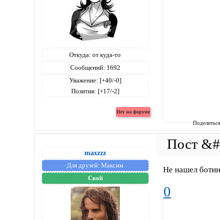
Откуда:
от куда-то
Сообщений:
1692
Уважение:
[+40/-0]
Позитив:
[+17/-2]
Поделитьс
maxzzz
Для друзей:
Максим
Не нашел боти
Свой
0