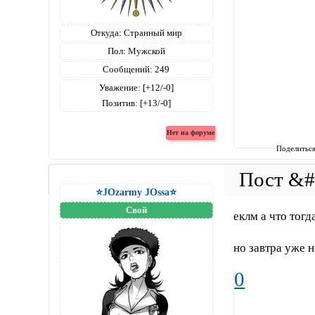
Откуда:
Странный мир
Пол:
Мужской
Сообщений:
249
Уважение:
[+12/-0]
Позитив:
[+13/-0]
Поделитьс
⭐JOzarmy JOssa⭐
Свой
еклм а что тог
но завтра уже н
0