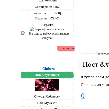
Пол:
Женский
Сообщений:
3187
Уважение:
[+150/-0]
Позитив:
[+79/-0]
Награды:
Поделитьс
loGinbeen
Интересующийся
и тут во всем д
Лазию в интерне
0
Откуда:
Хабаровск
Пол:
Мужской