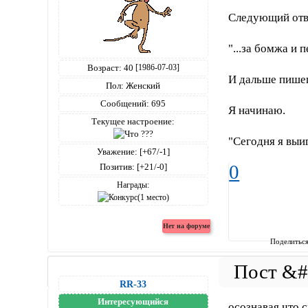
Следующий отв
"...за бомжа и
Возраст:
40
[1986-07-03]
И дальше пише
Пол:
Женский
Сообщений:
695
Я начинаю.
Текущее настроение:
"Сегодня я выи
Уважение:
[+67/-1]
Позитив:
[+21/-0]
0
Награды:
Поделитьс
RR-33
Интересующийся
осознавая что с