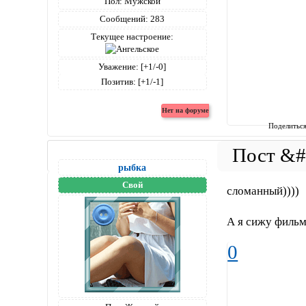
Пол:
Мужской
Сообщений:
283
Текущее настроение:
Уважение:
[+1/-0]
Позитив:
[+1/-1]
Поделитьс
рыбка
Свой
сломанный))))
А я сижу филь
0