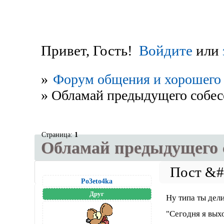
Привет, Гость!
Войдите
или
»
Форум общения и хорошего 
»
Обламай предыдущего собесе
Страница:
1
Обламай предыдущего с
Po3eto4ka
Друг
Ну типа ты дел
"Сегодня я вых