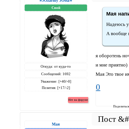
⭐JOzarmy JOssa⭐
Свой
Мая напи
Надеюсь у
А вообще п
я оборотень но
и мне приятно)
Откуда:
от куда-то
Мая Это твое и
Сообщений:
1692
Уважение:
[+40/-0]
0
Позитив:
[+17/-2]
Поделитьс
Мая