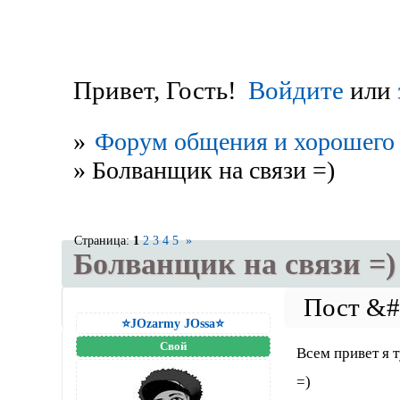
Привет, Гость!
Войдите
или
»
Форум общения и хорошего 
»
Болванщик на связи =)
Страница:
1
2
3
4
5
»
Болванщик на связи =)
⭐JOzarmy JOssa⭐
Свой
Всем привет я т
=)