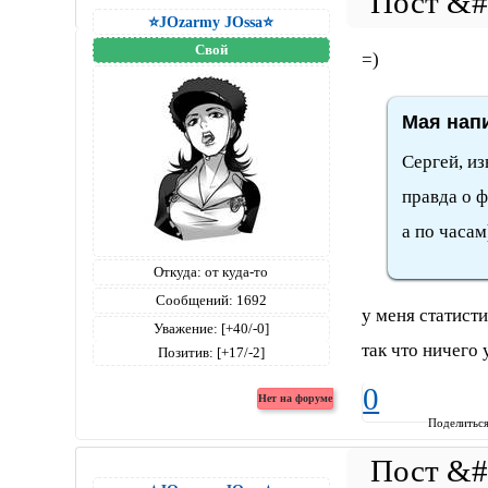
⭐JOzarmy JOssa⭐
Свой
=)
Мая напи
Сергей, из
правда о 
а по часам
Откуда:
от куда-то
Сообщений:
1692
у меня статисти
Уважение:
[+40/-0]
так что ничего
Позитив:
[+17/-2]
0
Поделитьс