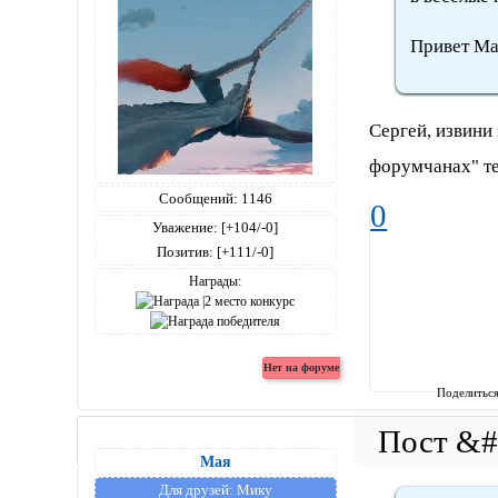
Привет Ма
Сергей, извини
форумчанах" те
Сообщений:
1146
0
Уважение:
[+104/-0]
Позитив:
[+111/-0]
Награды:
Поделитьс
Мая
Для друзей:
Мику