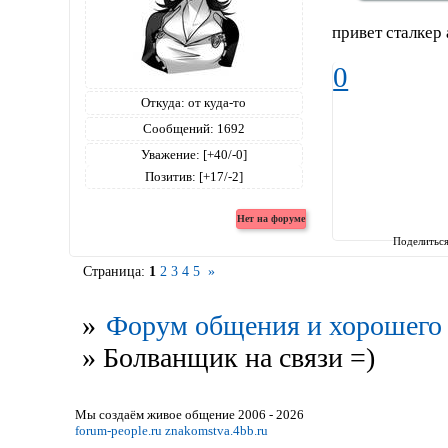
привет сталкер 
0
Откуда:
от куда-то
Сообщений:
1692
Уважение:
[+40/-0]
Позитив:
[+17/-2]
Поделитьс
Страница:
1
2
3
4
5
»
»
Форум общения и хорошего 
»
Болванщик на связи =)
Мы создаём живое общение 2006 - 2026
forum-people.ru
znakomstva.4bb.ru