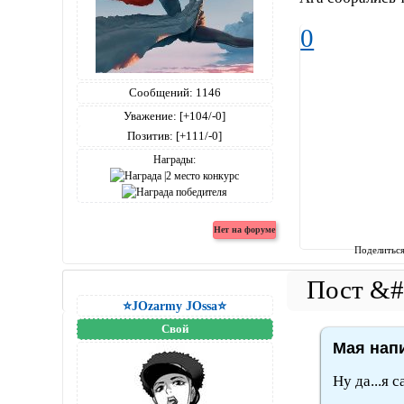
0
Сообщений:
1146
Уважение:
[+104/-0]
Позитив:
[+111/-0]
Награды:
Поделитьс
⭐JOzarmy JOssa⭐
Свой
Мая напи
Ну да...я 