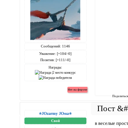
Сообщений:
1146
Уважение:
[+104/-0]
Позитив:
[+111/-0]
Награды:
Поделитьс
⭐JOzarmy JOssa⭐
Свой
в веселые прос