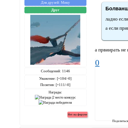
Для друзей:
Мику
Болванщ
Друг
ладно если
а если при
а првиирать не 
0
Сообщений:
1146
Уважение:
[+104/-0]
Позитив:
[+111/-0]
Награды:
Поделитьс