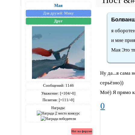
Мая
Для друзей:
Мику
Болванщ
Друг
я обороте
и мне при
Мая Это т
Ну да...я сама
серьёзно))
Сообщений:
1146
Моё) Я прямо к
Уважение:
[+104/-0]
Позитив:
[+111/-0]
0
Награды: