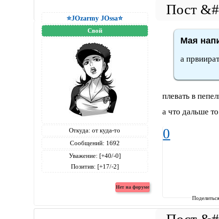
⭐JOzarmy JOssa⭐
Свой
Мая напи
а првиират
плевать в пепел
а что дальше т
0
Откуда:
от куда-то
Сообщений:
1692
Уважение:
[+40/-0]
Позитив:
[+17/-2]
Поделитьс