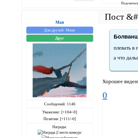
Поделитьс
Мая
Для друзей:
Мику
Болванщ
Друг
плевать в 
а что дал
Хорошее видень
0
Сообщений:
1146
Уважение:
[+104/-0]
Позитив:
[+111/-0]
Награды: