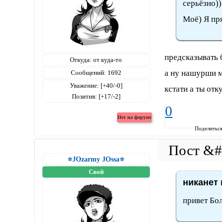
серьёзно))
Моё) Я пр
предсказывать 
Откуда:
от куда-то
а ну нашурши 
Сообщений:
1692
Уважение:
[+40/-0]
кстати а ты отк
Позитив:
[+17/-2]
0
Поделитьс
⭐JOzarmy JOssa⭐
Свой
никанет 
привет Бо