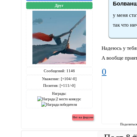
Болванщ
Друг
у меня ста
так что н
Надеюсь у тебя
А вообще приятн
0
Сообщений:
1146
Уважение:
[+104/-0]
Позитив:
[+111/-0]
Награды:
Поделитьс