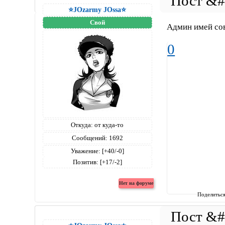
⭐JOzarmy JOssa⭐
Свой
Админ имей сов
0
Откуда:
от куда-то
Сообщений:
1692
Уважение:
[+40/-0]
Позитив:
[+17/-2]
Поделитьс