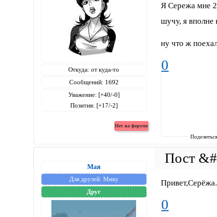
Я Сережа мне 2
шучу, я вполне
ну что ж поеха
0
Откуда:
от куда-то
Сообщений:
1692
Уважение:
[+40/-0]
Позитив:
[+17/-2]
Поделитьс
Мая
Для друзей:
Мику
Привет,Серёжа.
Друг
0