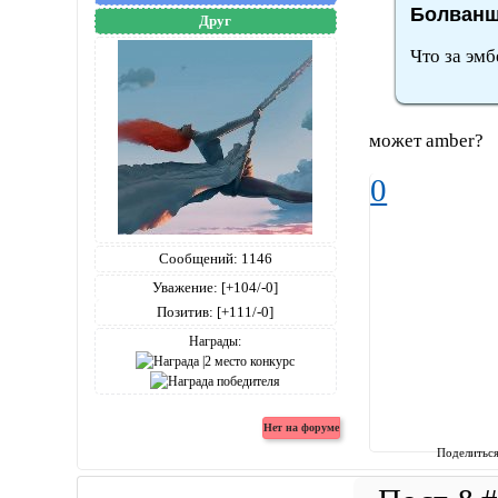
Болванщ
Друг
Что за эм
может amber?
0
Сообщений:
1146
Уважение:
[+104/-0]
Позитив:
[+111/-0]
Награды:
Поделитьс