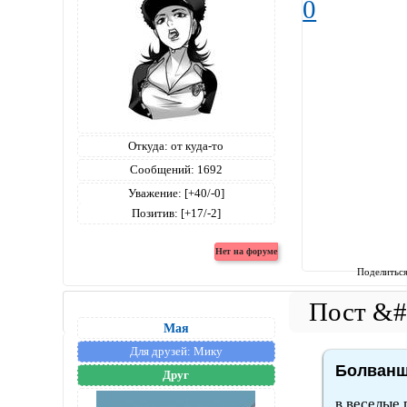
0
Откуда:
от куда-то
Сообщений:
1692
Уважение:
[+40/-0]
Позитив:
[+17/-2]
Поделитьс
Мая
Для друзей:
Мику
Болванщ
Друг
в веселые