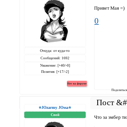
Привет Мая =)
0
Откуда:
от куда-то
Сообщений:
1692
Уважение:
[+40/-0]
Позитив:
[+17/-2]
Поделитьс
⭐JOzarmy JOssa⭐
Свой
Что за эмбер т