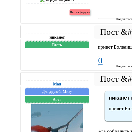
Поделитьс
никанет
Гость
привет Болванщ
0
Поделитьс
Мая
Для друзей:
Мику
никанет 
Друг
привет Бо
Ага собрались т