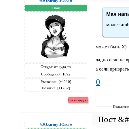
⭐JOzarmy JOssa⭐
Свой
Мая напи
может amb
может быть Х)
ладно если не в
Откуда:
от куда-то
а если приврать
Сообщений:
1692
0
Уважение:
[+40/-0]
Позитив:
[+17/-2]
Поделитьс
⭐JOzarmy JOssa⭐