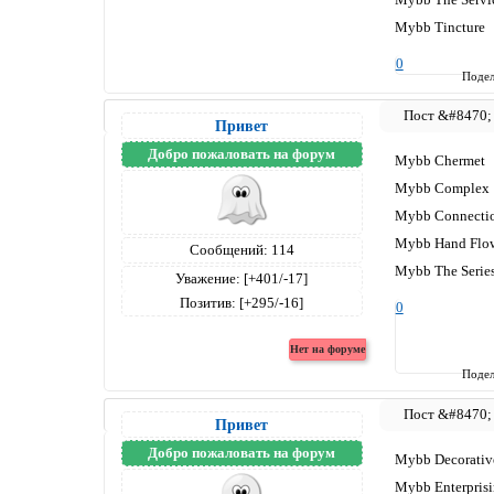
Mybb Tincture
0
Подел
Привет
Добро пожаловать на форум
Mybb Chermet
Mybb Complex
Mybb Connecti
Mybb Hand Flo
Сообщений:
114
Mybb The Serie
Уважение:
[+401/-17]
Позитив:
[+295/-16]
0
Подел
Привет
Добро пожаловать на форум
Mybb Decorativ
Mybb Enterpris