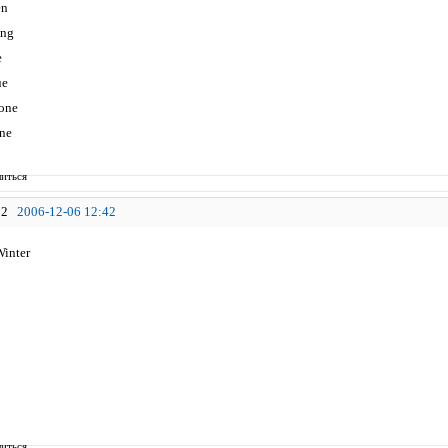
en
ing
e
ue
one
ne
иться
2
2006-12-06 12:42
inter
иться