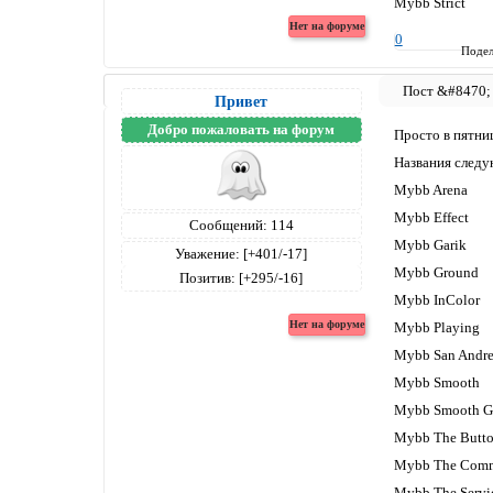
Mybb Strict
0
Подел
Привет
Добро пожаловать на форум
Просто в пятниц
Названия след
Mybb Arena
Mybb Effect
Сообщений:
114
Mybb Garik
Уважение:
[+401/-17]
Mybb Ground
Позитив:
[+295/-16]
Mybb InColor
Mybb Playing
Mybb San Andre
Mybb Smooth
Mybb Smooth G
Mybb The Butt
Mybb The Com
Mybb The Servi