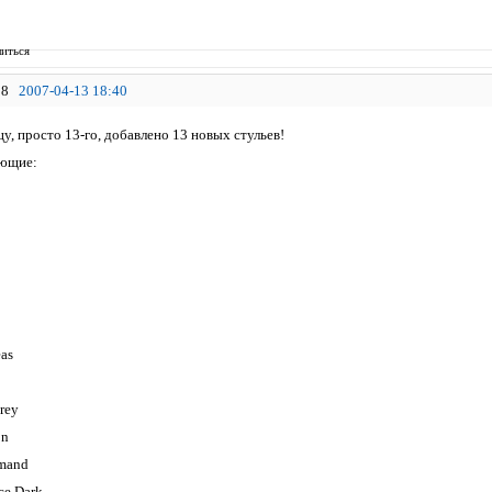
иться
8
2007-04-13 18:40
у, просто 13-го, добавлено 13 новых стульев!
ующие:
as
rey
on
mand
ce Dark