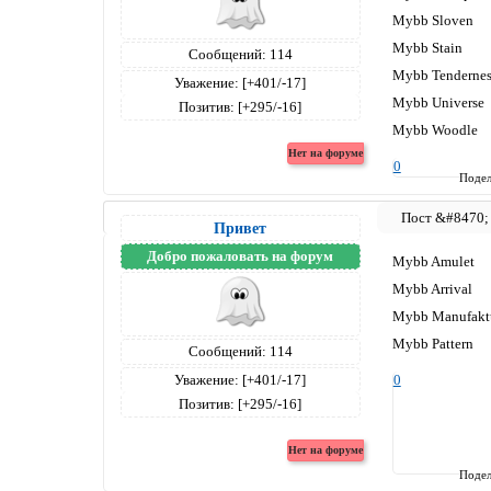
Mybb Sloven
Mybb Stain
Сообщений:
114
Mybb Tendernes
Уважение:
[+401/-17]
Mybb Universe
Позитив:
[+295/-16]
Mybb Woodle
0
Подел
Привет
Добро пожаловать на форум
Mybb Amulet
Mybb Arrival
Mybb Manufakt
Mybb Pattern
Сообщений:
114
Уважение:
[+401/-17]
0
Позитив:
[+295/-16]
Подел