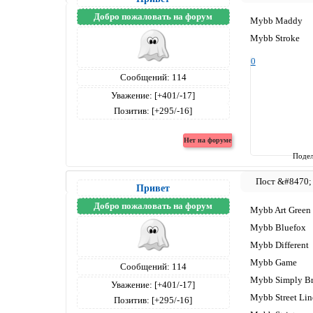
Добро пожаловать на форум
Mybb Maddy
Mybb Stroke
0
Сообщений:
114
Уважение:
[+401/-17]
Позитив:
[+295/-16]
Подел
Привет
Добро пожаловать на форум
Mybb Art Green
Mybb Bluefox
Mybb Different
Mybb Game
Сообщений:
114
Mybb Simply B
Уважение:
[+401/-17]
Mybb Street Lin
Позитив:
[+295/-16]