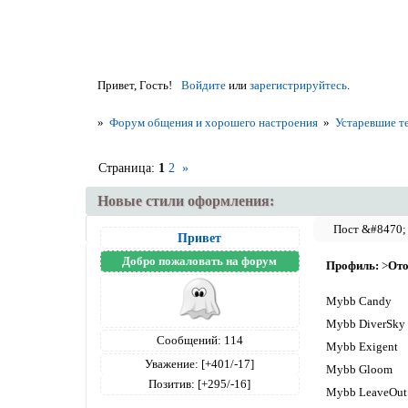
Привет, Гость!
Войдите
или
зарегистрируйтесь
.
»
Форум общения и хорошего настроения
»
Устаревшие т
Страница:
1
2
»
Новые стили оформления:
Привет
Добро пожаловать на форум
Профиль:
>
Ото
Mybb Candy
Mybb DiverSky
Сообщений:
114
Mybb Exigent
Уважение:
[+401/-17]
Mybb Gloom
Позитив:
[+295/-16]
Mybb LeaveOut