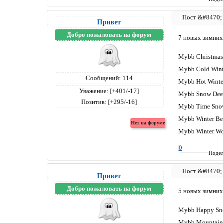
Привет
Добро пожаловать на форум
7 новых зимних
Mybb Christmas
Mybb Cold Wint
Сообщений:
114
Mybb Hot Winte
Уважение:
[+401/-17]
Mybb Snow Dee
Позитив:
[+295/-16]
Mybb Time Sno
Mybb Winter B
Mybb Winter W
0
Подел
Привет
Добро пожаловать на форум
5 новых зимних
Mybb Happy S
Mybb Mountain