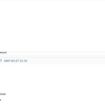
иться
7
2007-03-27 21:33
rown
e