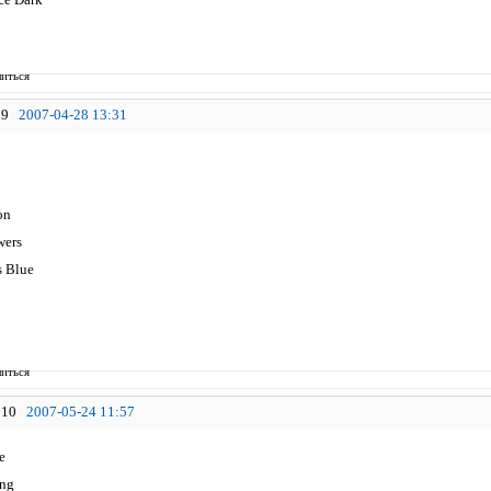
иться
9
2007-04-28 13:31
on
wers
s Blue
иться
10
2007-05-24 11:57
e
ing