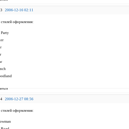
3
2006-12-16 02:11
 стилей оформления:
 Party
er
r
r
w
ench
oodland
иться
4
2006-12-27 08:56
 стилей оформления:
nowman
 Road