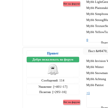
Mybb LightGre
Mybb Plainstak
Mybb Simplton
Mybb StrongBl
Mybb TextureSt
Mybb YellowTu
0
Подел
Привет
Добро пожаловать на форум
Mybb Invision W
Mybb Winter
Mybb Snowman
Mybb Achtung
Сообщений:
114
Mybb Patriot
Уважение:
[+401/-17]
Позитив:
[+295/-16]
+1
Подел