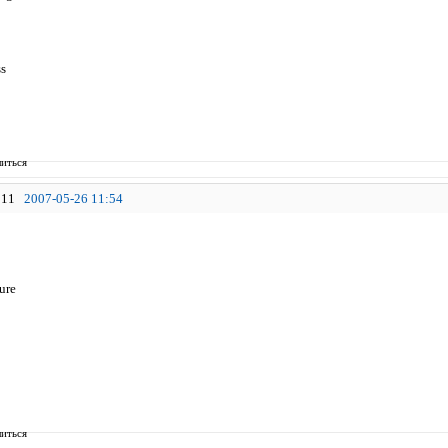
s
иться
11
2007-05-26 11:54
ure
иться