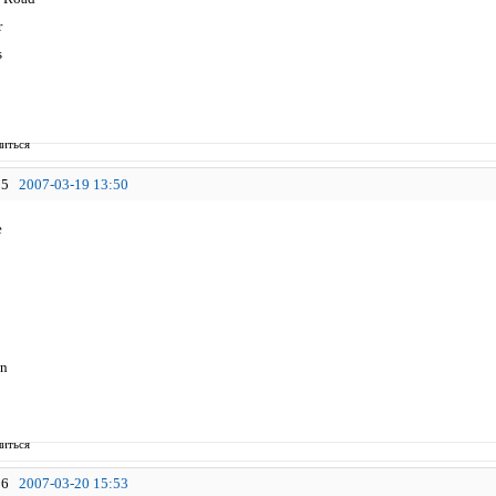
r
s
иться
5
2007-03-19 13:50
e
wn
иться
6
2007-03-20 15:53