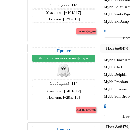
Сообщений:
114
Mybb Polar Dee
Уважение:
[+401/-17]
Mybb Santa Pig
Позитив:
[+295/-16]
Mybb Ski Jump
0
Подел
Привет
Добро пожаловать на форум
Mybb Chocolat
Mybb Click
Mybb Dolphin
Mybb Freedom
Сообщений:
114
Mybb Pleasant
Уважение:
[+401/-17]
Mybb Soft Bro
Позитив:
[+295/-16]
0
Подел
Привет