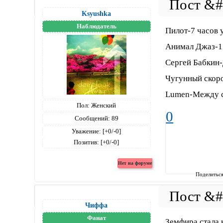
Ksyushka
Наблюдатель
Пилот-7 часов 
Анимал Джаз-1
Сергей Бабкин
Чугунный скор
Lumen-Между с
Пол:
Женский
0
Сообщений:
89
Уважение:
[+0/-0]
Позитив:
[+0/-0]
Поделитьс
Чиффа
Фанат
Земфира стала 