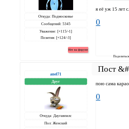
я её уж 15 лет
Откуда:
Подмосковье
0
Сообщений:
5345
Уважение:
[+115/-1]
Позитив:
[+124/-3]
Поделитьс
anel71
Друг
пою сама карао
0
Откуда:
Даугавпилс
Пол:
Женский