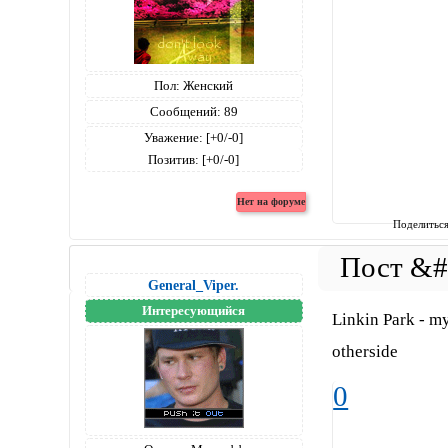
Пол:
Женский
Сообщений:
89
Уважение:
[+0/-0]
Позитив:
[+0/-0]
Поделитьс
General_Viper.
Интересующийся
Linkin Park - m
otherside
0