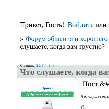
Привет, Гость!
Войдите
или
»
Форум общения и хорошего 
слушаете, когда вам грустно?
Страница:
1
2
3
…
9
»
Что слушаете, когда ва
Привет
Добро пожаловать на форум
Что слушаете, 
0