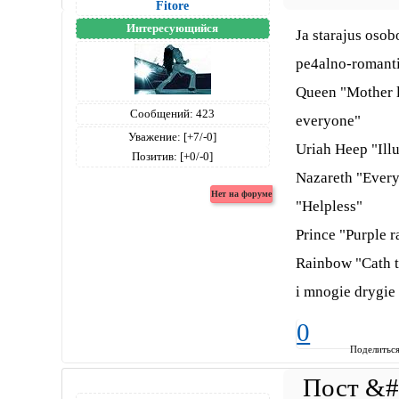
Fitore
Интересующийся
Ja starajus osob
pe4alno-romanti4
Queen "Mother l
Сообщений:
423
everyone"
Уважение:
[+7/-0]
Uriah Heep "Ill
Позитив:
[+0/-0]
Nazareth "Every
"Helpless"
Prince "Purple r
Rainbow "Cath 
i mnogie drygie 
0
Поделитьс