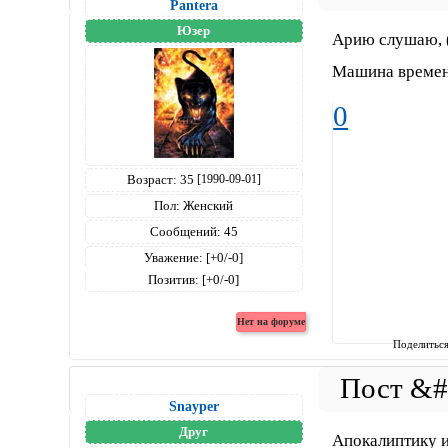
Pantera
Юзер
Арию слушаю, (д
Машина времен
0
Возраст:
35
[1990-09-01]
Пол:
Женский
Сообщений:
45
Уважение:
[+0/-0]
Позитив:
[+0/-0]
Поделитьс
Snayper
Друг
Апокалиптику и