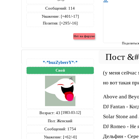
Сообщений:
114
Уважение:
[+401/-17]
Позитив:
[+295/-16]
Поделитьс
*-*buzZyberrY*-*
Свой
(у меня сейчас
но вот такая п
Above and Beyon
DJ Fantan - Ког
Возраст:
43
[1983-03-12]
Solar Stone and J
Пол:
Женский
DJ Romeo - Не 
Сообщений:
1754
Дельфин - Сер
Уважение:
[+62/-0]