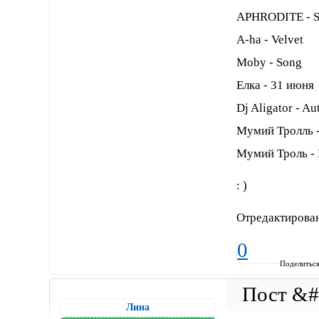
APHRODITE -
A-ha - Velvet
Moby - Song
Елка - 31 июня
Dj Aligator - Au
Мумий Тролль -
Мумий Троль - 
: )
Отредактирован
0
Поделитьс
Лина