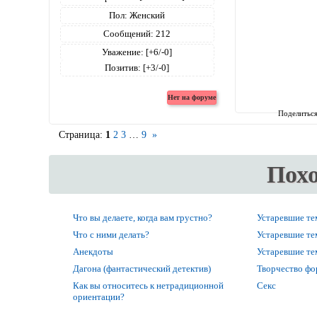
Пол:
Женский
Сообщений:
212
Уважение:
[+6/-0]
Позитив:
[+3/-0]
Поделитьс
Страница:
1
2
3
…
9
»
Пох
Что вы делаете, когда вам грустно?
Устаревшие т
Что с ними делать?
Устаревшие т
Анекдоты
Устаревшие т
Дагона (фантастический детектив)
Творчество ф
Как вы относитесь к нетрадиционной
Секс
ориентации?