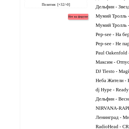
Позитив:
[+32/-0]
Дельфин - Звез
Мумий Тролль 
Мумий Тролль -
Pep-see - На бе
Pep-see - Не па
Paul Oakenfold 
Максим - Отпу
DJ Tiesto - Mag
Неба Жители -
dj Hype - Ready
Дельфин - Весн
NIRVANA-RAPE
Ленинград - Мн
RadioHead - C