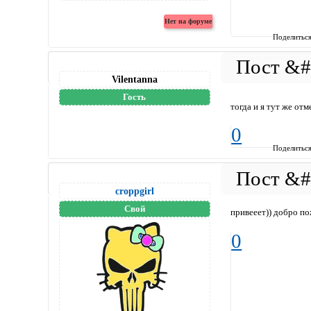
Поделитьс
Vilentanna
Гость
тогда и я тут же от
0
Поделитьс
croppgirl
Свой
привееет)) добро п
0