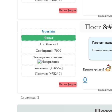
Поделитьс
Guerlain
Фанат
Гастат нап
Пол:
Женский
Привет полун
Сообщений:
7000
Текущее настроение:
Уважение:
[+565/-2]
Привет -ривет!
Позитив:
[+752/-9]
0
Поделитьс
Страница:
1
Пох