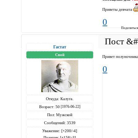
Приветы девчата
0
Поделитьс
Гастат
Свой
Привет полуночник
0
Откуда:
Калуга.
Возраст:
50
[1976-06-22]
Пол:
Мужской
Сообщений:
3539
Уважение:
[+200/-4]
Позитив:
[+158/-3]