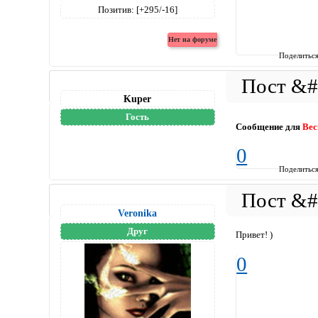
Позитив:
[+295/-16]
Поделитьс
Kuper
Гость
Сообщение для
Вес
0
Поделитьс
Veronika
Друг
Привет! )
0