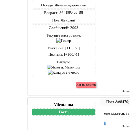
Откуда:
Железнодорожный
Возраст:
36
[1990-05-18]
Пол:
Женский
Сообщений:
2003
Текущее настроение:
Уважение:
[+138/-1]
Позитив:
[+100/-1]
Награды:
Подел
Vilentanna
Гость
мне кажется, в
0
Подел