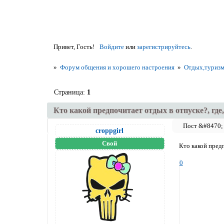
Привет, Гость!
Войдите
или
зарегистрируйтесь
.
»
Форум общения и хорошего настроения
»
Отдых,туризм
Страница:
1
Кто какой предпочитает отдых в отпуске?, где,
croppgirl
Свой
Кто какой предп
0