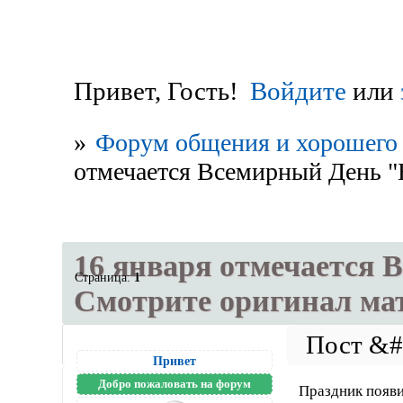
Привет, Гость!
Войдите
или
»
Форум общения и хорошего 
отмечается Всемирный День "
16 января отмечается 
Страница:
1
Смотрите оригинал ма
Привет
Добро пожаловать на форум
Праздник появ