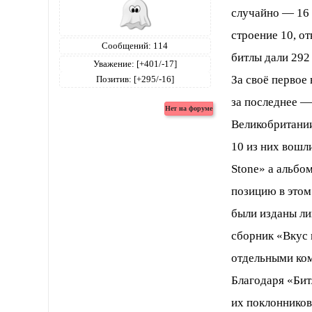
случайно — 16 
строение 10, о
Сообщений:
114
битлы дали 292
Уважение:
[+401/-17]
За своё первое
Позитив:
[+295/-16]
за последнее —
Великобритани
10 из них вошл
Stone» а альбо
позицию в этом
были изданы ли
сборник «Вкус 
отдельными ком
Благодаря «Бит
их поклонников