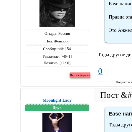
Ease напис
Правда эта
Это Анжелк
Откуда:
Россия
Пол:
Женский
Сообщений:
154
Тады другое де
Уважение:
[+8/-1]
Позитив:
[+1/-0]
0
Поделитьс
Moonlight Lady
Друг
Ease нап
Тады друго