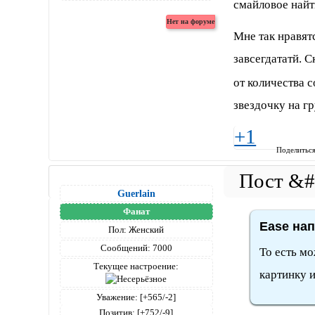
смайловое найт
Мне так нравят
завсегдататй. 
от количества 
звездочку на г
+1
Поделитьс
Guerlain
Фанат
Ease нап
Пол:
Женский
Сообщений:
7000
То есть мо
Текущее настроение:
картинку 
Уважение:
[+565/-2]
Позитив:
[+752/-9]