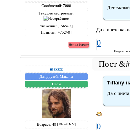
Сообщений:
7000
Денежный 
Текущее настроение:
Уважение:
[+565/-2]
Да с инета как
Позитив:
[+752/-9]
0
Поделитьс
maxzzz
Для друзей:
Максим
Tiffany н
Свой
Да с инета
0
Возраст:
49
[1977-03-22]