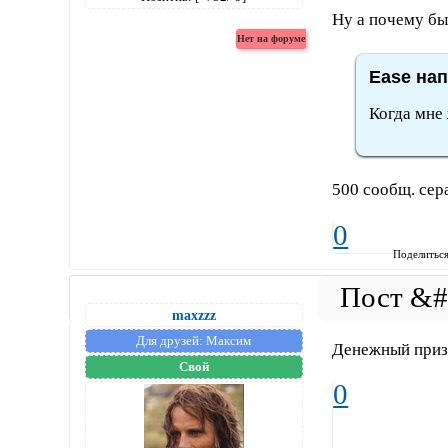
Ну а почему бы
Ease нап
Когда мне
500 сообщ. сера
0
Поделитьс
maxzzz
Для друзей:
Максим
Денежный приз
Свой
0