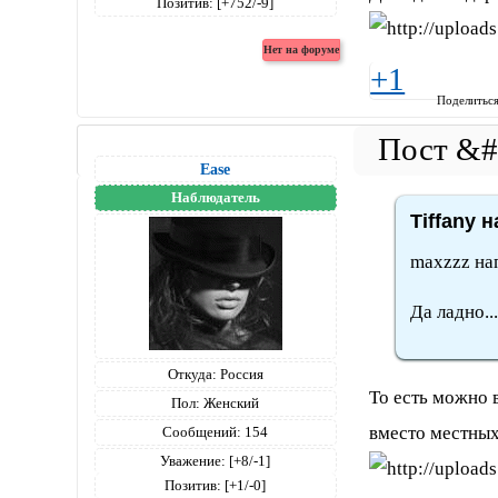
Позитив:
[+752/-9]
+1
Поделитьс
Ease
Наблюдатель
Tiffany н
maxzzz нап
Да ладно..
Откуда:
Россия
То есть можно 
Пол:
Женский
вместо местных
Сообщений:
154
Уважение:
[+8/-1]
Позитив:
[+1/-0]