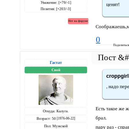
Уважение:
[+79/-1]
ценят!
Позитив:
[+203/-3]
Соображаешь,м
0
Поделитьс
Гастат
Свой
croppgir
, надо пер
Есть такое же 
Откуда:
Калуга.
брал.
Возраст:
50
[1976-06-22]
Пол:
Мужской
пару раз - спра