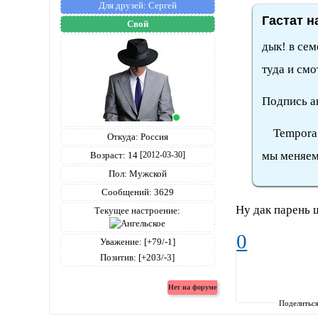
Для друзей:
Сергей
Гастат н
Свой
дык! в сем
туда и см
Подпись а
Tempora mu
Откуда:
Россия
мы меняем
Возраст:
14
[2012-03-30]
Пол:
Мужской
Сообщений:
3629
Ну дак парень 
Текущее настроение:
0
Уважение:
[+79/-1]
Позитив:
[+203/-3]
Поделитьс