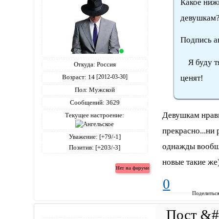
Какое ниж
девушкам?
Подпись а
Я буду тян
Откуда:
Россия
ценят!
Возраст:
14
[2012-03-30]
Пол:
Мужской
Сообщений:
3629
Девушкам нравит
Текущее настроение:
прекрасно...ни
Уважение:
[+79/-1]
однажды вообще
Позитив:
[+203/-3]
новые такие же
0
Поделитьс