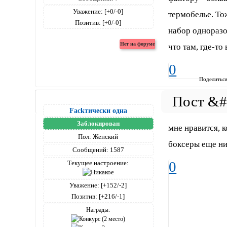
Уважение:
[+0/-0]
термобелье. То
Позитив:
[+0/-0]
набор одноразо
что там, где-т
0
Поделитьс
Fackтически одна
Заблокирован
мне нравится, 
Пол:
Женский
боксеры еще н
Сообщений:
1587
0
Текущее настроение:
Уважение:
[+152/-2]
Позитив:
[+216/-1]
Награды: