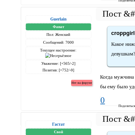
Поделитьс
Guerlain
Фанат
croppgir
Пол:
Женский
Сообщений:
7000
Какое ниж
Текущее настроение:
девушкам?
Уважение:
[+565/-2]
Позитив:
[+752/-9]
Когда мужчина 
бы ему было удо
0
Поделитьс
Гастат
Свой