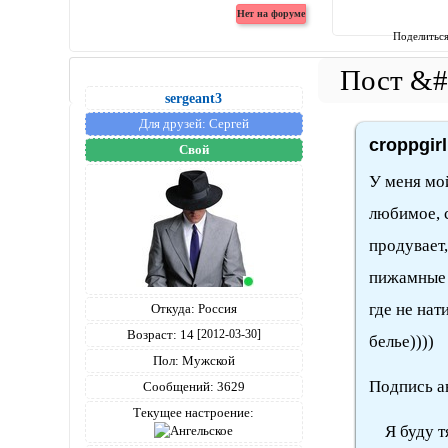
Поделитьс
sergeant3
Для друзей:
Сергей
croppgir
Свой
У меня мо
любимое, с
продувает,
пижамные 
где не нат
Откуда:
Россия
Возраст:
14
[2012-03-30]
белье))))
Пол:
Мужской
Подпись а
Сообщений:
3629
Текущее настроение:
Я буду тян