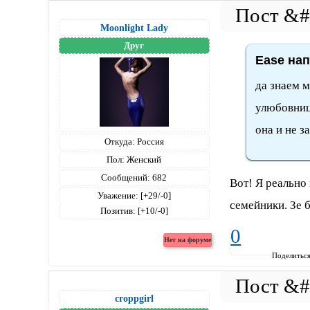
Moonlight Lady
Друг
Ease нап
да знаем 
улюбовниц
она и не з
Откуда:
Россия
Пол:
Женский
Сообщений:
682
Вот! Я реально 
Уважение:
[+29/-0]
семейники. Зе б
Позитив:
[+10/-0]
0
Поделитьс
croppgirl