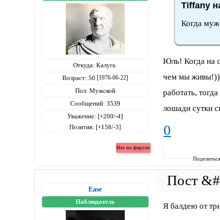
Tiffany н
Когда муж
Юль! Когда на с
Откуда:
Калуга.
чем мы живы!))
Возраст:
50
[1976-06-22]
Пол:
Мужской
работать, тогда
Сообщений:
3539
лошади сутки с
Уважение:
[+200/-4]
0
Позитив:
[+158/-3]
Поделитьс
Ease
Наблюдатель
Я балдею от тр