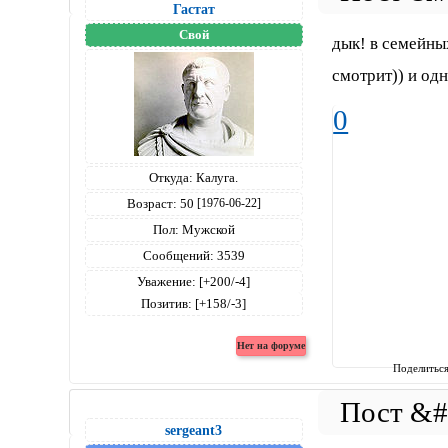
Гастат
Свой
дык! в семейных
смотрит)) и од
0
Откуда:
Калуга.
Возраст:
50
[1976-06-22]
Пол:
Мужской
Сообщений:
3539
Уважение:
[+200/-4]
Позитив:
[+158/-3]
Поделитьс
sergeant3