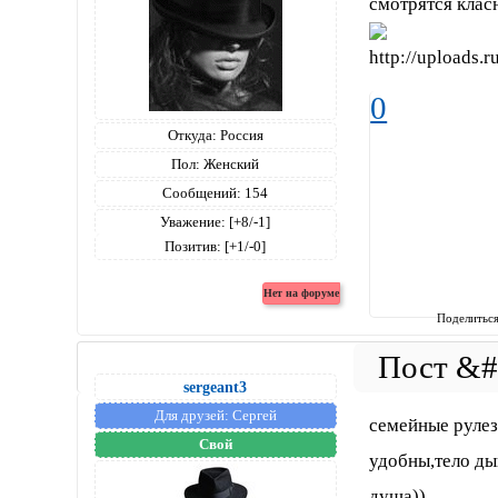
смотрятся клас
0
Откуда:
Россия
Пол:
Женский
Сообщений:
154
Уважение:
[+8/-1]
Позитив:
[+1/-0]
Поделитьс
sergeant3
Для друзей:
Сергей
семейные рулез
Свой
удобны,тело ды
душа))