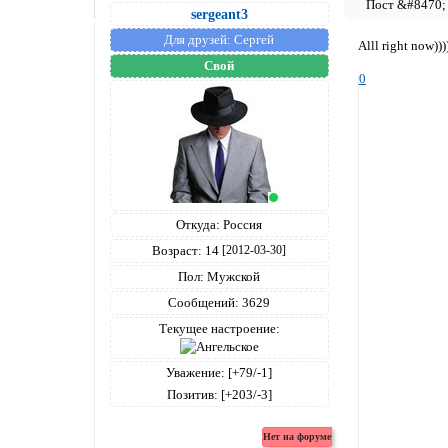
sergeant3
Для друзей:
Сергей
Alll right now)))
Свой
0
Откуда:
Россия
Возраст:
14
[2012-03-30]
Пол:
Мужской
Сообщений:
3629
Текущее настроение:
Уважение:
[+79/-1]
Позитив:
[+203/-3]