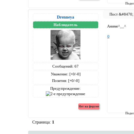
Подел
Drenneya
Наблюдатель
Аниме^__^
0
Сообщений:
67
Уважение:
[+0/-0]
Позитив:
[+0/-0]
Предупреждение:
Подел
Страница:
1