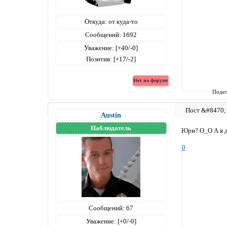
Откуда:
от куда-то
Сообщений:
1692
Уважение:
[+40/-0]
Позитив:
[+17/-2]
Подел
Austin
Наблюдатель
Юри? О_О А я д
0
Сообщений:
67
Уважение:
[+0/-0]