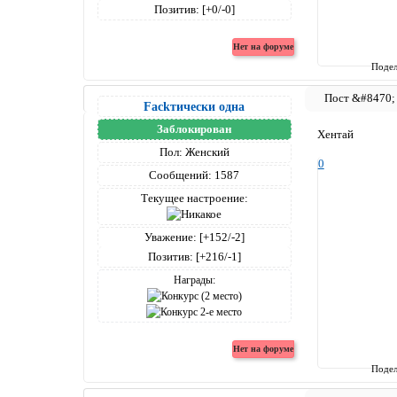
Позитив:
[+0/-0]
Подел
Fackтически одна
Заблокирован
Хентай
Пол:
Женский
0
Сообщений:
1587
Текущее настроение:
Уважение:
[+152/-2]
Позитив:
[+216/-1]
Награды:
Подел