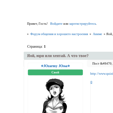
Привет, Гость!
Войдите
или
зарегистрируйтесь
.
»
Форум общения и хорошего настроения
»
Аниме
»
Яой,
Страница:
1
Яой, юри или хентай. А что твое?
⭐JOzarmy JOssa⭐
Свой
http://www.quiz
0