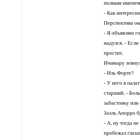
полным именем
- Как интересн
Перспектива око
- Я объявляю г
надулся. - Если
простит.
Ичимару зевнул
- Иль Форте?
- У него в пала
старший. - Боль
забастовку или
Заэль Апорро б
- А, ну тогда н
пробежал глаза