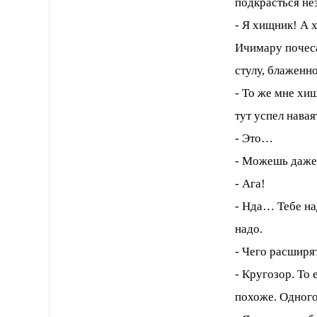
подкрасться нез
- Я хищник! А 
Ичимару почеса
стулу, блаженн
- То же мне хищ
тут успел навая
- Это…
- Можешь даже 
- Ага!
- Нда… Тебе на
надо.
- Чего расширя
- Кругозор. То 
похоже. Одного