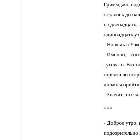
Гриммджо, сядь
осталось до на
на двенадцать, 
одиннадцать ут
- Но ведь в Уэ
- Именно, - со
туговато. Вот 
стрелка во втор
должны прийти
- Значит, эти ч
***
- Доброе утро, 
подозрительно 