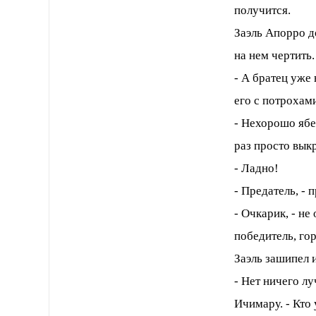
получится.
Заэль Апорро д
на нем чертить.
- А братец уже
его с потрохам
- Нехорошо ябе
раз просто вык
- Ладно!
- Предатель, - 
- Очкарик, - не
победитель, гор
Заэль зашипел и
- Нет ничего л
Ичимару. - Кто