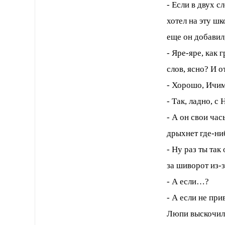
- Если в двух с
хотел на эту шк
еще он добавил,
- Яре-яре, как 
слов, ясно? И о
- Хорошо, Ичим
- Так, ладно, с
- А он свои час
дрыхнет где-ни
- Ну раз ты так
за шиворот из-з
- А если…?
- А если не при
Люпи выскочил 