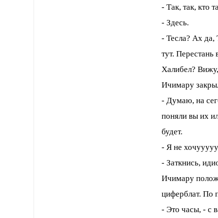
- Так, так, кто
- Здесь.
- Тесла? Ах да,
тут. Перестань 
Халибел? Вижу,
Ичимару закрыл
- Думаю, на се
поняли вы их и
будет.
- Я не хочуууу
- Заткнись, иди
Ичимару положи
циферблат. По 
- Это часы, - с