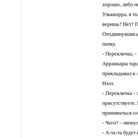
хорошо, либо н
Улькиорра, я т
веришь? Нет? 
Отодвинувшись 
папку.
- Перекличка, -
Арранкары тара
прикладывал к 
Нэлл.
- Перекличка - 
присутствуете. 
приниматься с
- Чего? - ляпну
- А-та-та будет