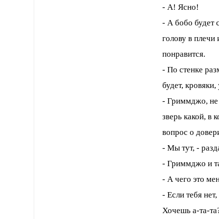
- А! Ясно!
- А бобо будет
голову в плечи 
понравится.
- По стенке ра
будет, кровяки,
- Гриммджо, не
зверь какой, в 
вопрос о довер
- Мы тут, - раз
- Гриммджо и т
- А чего это ме
- Если тебя нет
Хочешь а-та-та