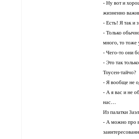
- Ну вот и хор
жизненно важны
- Есть! Я так и 
- Только обычн
много, то тоже 
- Чего-то они б
- Это так тольк
Тоусен-тайчо?
- Я вообще не 
- А я вас и не 
нас…
Из палатки Заэ
- А можно про 
заинтересованн