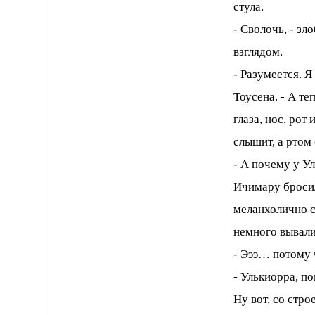
стула.
- Сволочь, - з
взглядом.
- Разумеется. Я
Тоусена. - А т
глаза, нос, ро
слышит, а ртом 
- А почему у У
Ичимару бросил
меланхолично см
немного вывали
- Эээ… потому ч
- Улькиорра, по
Ну вот, со стро