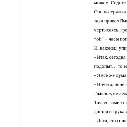
можем. Сидите т
Они потеряли дв
таки привел Ям
чертыхаясь, гр
“ой” – часы поп
И, наконец, уп
- Итак, сегодня
подопыт… то ес
- Я все же дума
- Ничего, ниче
Главное, не дел
Тоусен замер п
достал из рукав
- Дети, это гол