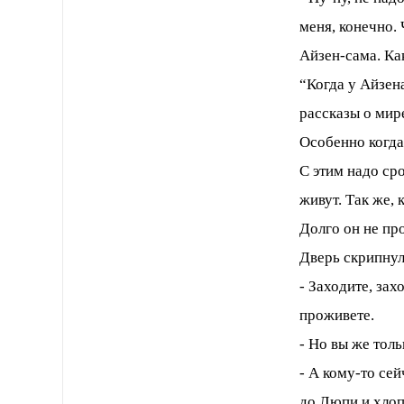
меня, конечно. 
Айзен-сама. Ка
“Когда у Айзен
рассказы о мир
Особенно когда
С этим надо ср
живут. Так же, 
Долго он не пр
Дверь скрипнул
- Заходите, зах
проживете.
- Но вы же тол
- А кому-то се
до Люпи и хлоп