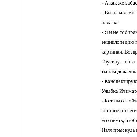
- А как же заб
- Вы не можете
палатка.
- Я и не собира
энциклопедию п
картинки. Возвр
Тоусену, - нога
ты там делаешь
- Конспектирую
Улыбка Ичимару
- Кстати о Нойт
которое он сей
его пнуть, чтоб
Нэлл прыснула в