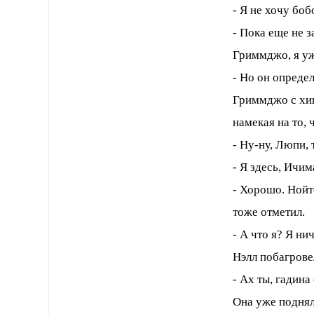
- Я не хочу боб
- Пока еще не з
Гриммджо, я уже
- Но он опреде
Гриммджо с хи
намекая на то, 
- Ну-ну, Люпи, 
- Я здесь, Ичи
- Хорошо. Нойт
тоже отметил.
- А что я? Я ни
Нэлл побагрове
- Ах ты, гадин
Она уже поднял