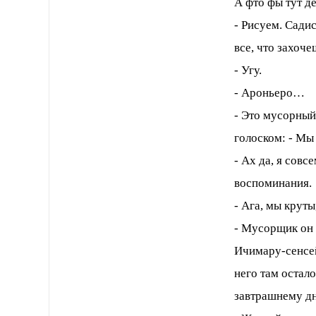
А фто фы тут д
- Рисуем. Сади
все, что захоче
- Угу.
- Ароньеро…
- Это мусорный
голоском: - Мы
- Ах да, я сов
воспоминания.
- Ага, мы крут
- Мусорщик он 
Ичимару-сенсей
него там остало
завтрашнему дн