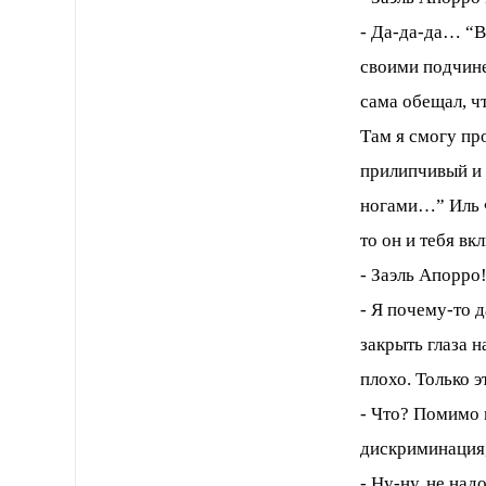
- Да-да-да… “В
своими подчине
сама обещал, чт
Там я смогу пр
прилипчивый и 
ногами…” Иль Ф
то он и тебя вк
- Заэль Апорро
- Я почему-то 
закрыть глаза н
плохо. Только 
- Что? Помимо 
дискриминация
- Ну-ну, не над