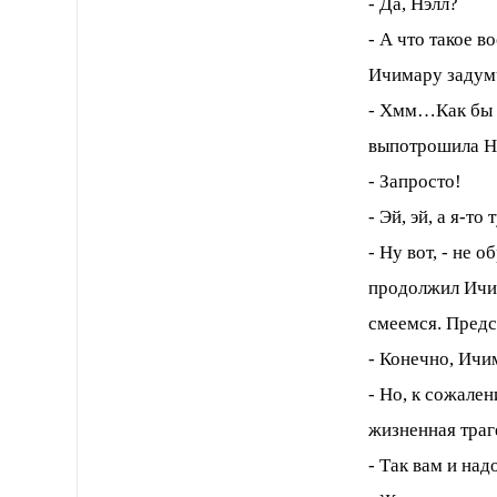
- Да, Нэлл?
- А что такое 
Ичимару задумч
- Хмм…Как бы 
выпотрошила Н
- Запросто!
- Эй, эй, а я-т
- Ну вот, - не
продолжил Ичима
смеемся. Предс
- Конечно, Ичи
- Но, к сожале
жизненная траг
- Так вам и на