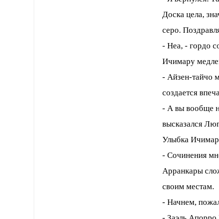
Доска цела, зн
серо. Поздравл
- Неа, - гордо 
Ичимару медлен
- Айзен-тайчо 
создается впеча
- А вы вообще 
высказался Лю
Улыбка Ичимару
- Сочинения мн
Арранкары слож
своим местам.
- Начнем, пожал
- Заэль Апорро