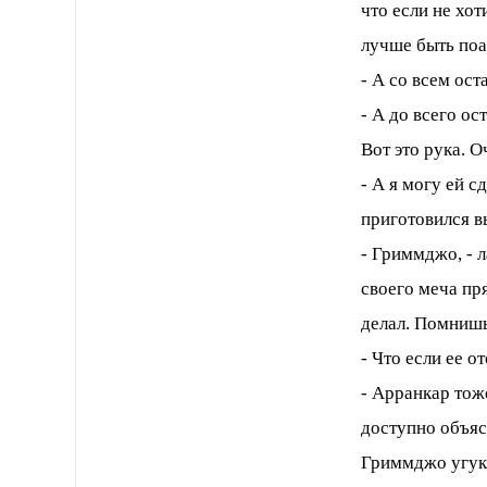
что если не хот
лучше быть поа
- А со всем ос
- А до всего ос
Вот это рука. 
- А я могу ей 
приготовился в
- Гриммджо, - 
своего меча пря
делал. Помнишь
- Что если ее о
- Арранкар тож
доступно объя
Гриммджо угук