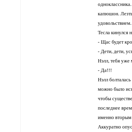
одноклассника.
капюшон. Лезть
удовольствием.
Тесла кинулся 
- Щас будет кр
- Дети, дети, у
Нэлл, тебя уже
- Да!!!
Нэлл болталась
можно было испо
чтобы существе
последнее врем
именно вторым
Аккуратно опус