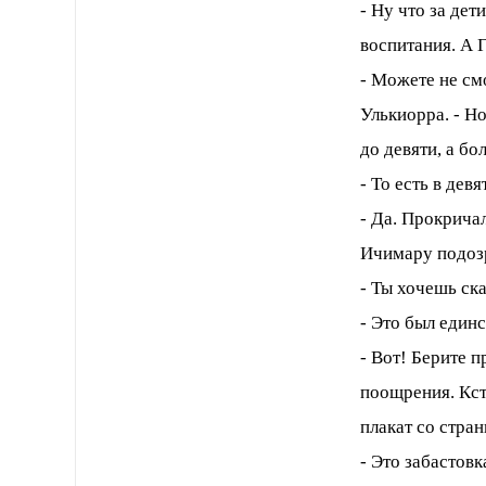
- Ну что за де
воспитания. А 
- Можете не смо
Улькиорра. - Но
до девяти, а бо
- То есть в девя
- Да. Прокричал
Ичимару подозр
- Ты хочешь ска
- Это был един
- Вот! Берите 
поощрения. Кста
плакат со стра
- Это забастовк