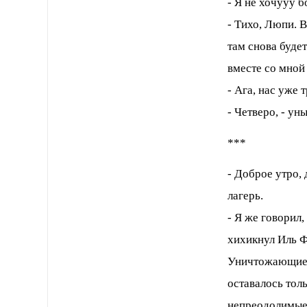
- Я не хочууу б
- Тихо, Люпи. 
там снова будет
вместе со мной
- Ага, нас уже
- Четверо, - ун
***
- Доброе утро, 
лагерь.
- Я же говорил,
хихикнул Иль Ф
Уничтожающие в
оставалось тол
непреодолимые 