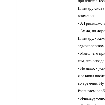
пролепетал Тесл
Ичимару снова д
внимания.
- А Гриммджо т
- Ах да, по дор
Ичимару. - Каж
адьюкасовском 
- Мне… его при
тем, что опозд
- Не надо, - у
я оставил посл
во времени. Ну
Развиваем воо
- Ичимару-сенс