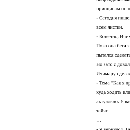
принципам он н
- Сегодня пише
всем листки.
- Конечно, Ичи
Пока она бегал
пытался сделать
Но зато с дово
Ичимару сделал
- Тема “Как я 
куда ходить или
актуально. У ва
тайчо.
…
- Я вернулся. 