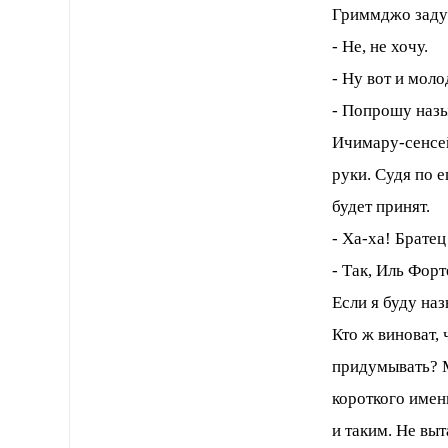
Гриммджо задум
- Не, не хочу.
- Ну вот и моло
- Попрошу назы
Ичимару-сенсей
руки. Судя по е
будет принят.
- Ха-ха! Брате
- Так, Иль Форт
Если я буду на
Кто ж виноват,
придумывать? М
короткого имен
и таким. Не выт