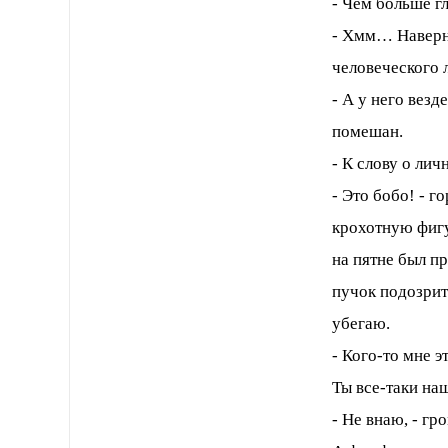
- Чем больше гл
- Хмм… Наверно
человеческого 
- А у него везд
помешан.
- К слову о ли
- Это бобо! - 
крохотную фигу
на пятне был п
пучок подозрит
убегаю.
- Кого-то мне 
Ты все-таки на
- Не внаю, - г