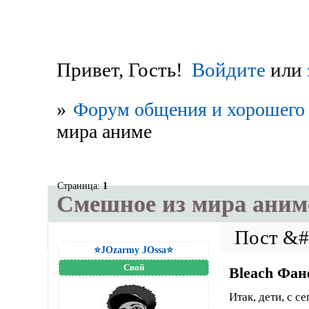
Привет, Гость!
Войдите
или
»
Форум общения и хорошего 
мира аниме
Страница:
1
Смешное из мира аним
⭐JOzarmy JOssa⭐
Свой
Bleach Фа
Итак, дети, с с