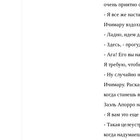
очень приятно 
- Я все же наст
Ичимару вздох
- Ладно, идем 
- Здесь, - прогу
- Ага! Его вы н
Я требую, что
- Ну случайно н
Ичимару. Раска
когда станешь 
Заэль Апорро н
- Я вам это ещ
- Такая целеус
когда надумаеш