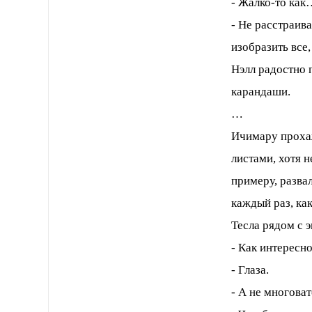
- Жалко-то как
- Не расстраив
изобразить все,
Нэлл радостно 
карандаши.
…
Ичимару прохаж
листами, хотя 
примеру, развал
каждый раз, ка
Тесла рядом с 
- Как интересно
- Глаза.
- А не многова