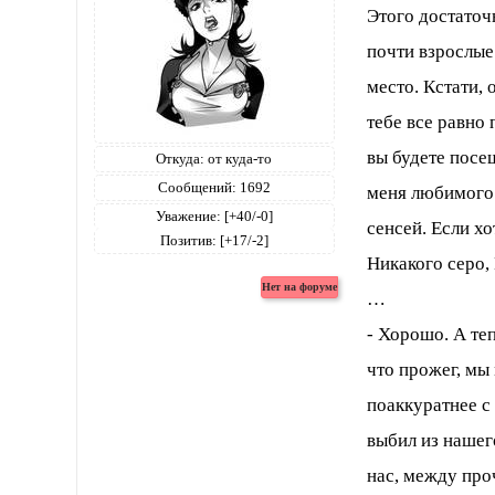
Этого достаточ
почти взрослые
место. Кстати,
тебе все равно 
вы будете посе
Откуда:
от куда-то
Сообщений:
1692
меня любимого.
Уважение:
[+40/-0]
сенсей. Если хо
Позитив:
[+17/-2]
Никакого серо,
…
- Хорошо. А те
что прожег, мы
поаккуратнее с
выбил из нашего
нас, между про