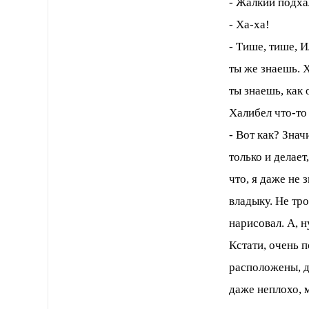
- Жалкий подхал
- Ха-ха!
- Тише, тише, И
ты же знаешь. 
ты знаешь, как 
Халибел что-то
- Вот как? Знач
только и делает
что, я даже не
владыку. Не тро
нарисовал. А, н
Кстати, очень п
расположены, да
даже неплохо, 