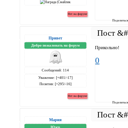
Поделитьс
Привет
Добро пожаловать на форум
Прикольно!
0
Сообщений:
114
Уважение:
[+401/-17]
Позитив:
[+295/-16]
Поделитьс
Мария
Юзер