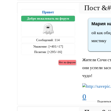
Привет
Добро пожаловать на форум
Мария на
ой как оби
Сообщений:
114
мистику
Уважение:
[+401/-17]
Позитив:
[+295/-16]
Жители Сочи ст
они успели зас
чудо!
0
Поделитьс