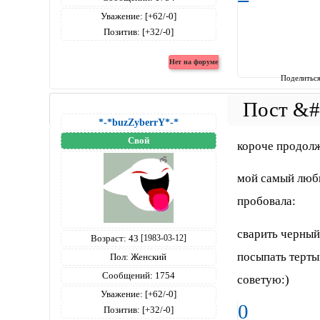
Уважение:
[+62/-0]
Позитив:
[+32/-0]
Поделитьс
*-*buzZyberrY*-*
Свой
короче продолж
мой самый люби
пробовала:
сварить черный
Возраст:
43
[1983-03-12]
посыпать терты
Пол:
Женский
Сообщений:
1754
советую:)
Уважение:
[+62/-0]
0
Позитив:
[+32/-0]