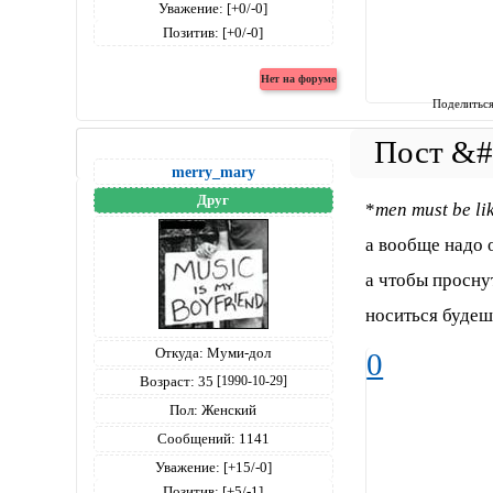
Уважение:
[+0/-0]
Позитив:
[+0/-0]
Поделитьс
merry_mary
Друг
*
men must be li
а вообще надо о
а чтобы проснут
носиться будеш
Откуда:
Муми-дол
0
Возраст:
35
[1990-10-29]
Пол:
Женский
Сообщений:
1141
Уважение:
[+15/-0]
Позитив:
[+5/-1]