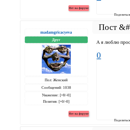
Поделитьс
madamgricacyeva
Друг
А я люблю прос
0
Пол:
Женский
Сообщений:
1038
Уважение:
[+8/-0]
Позитив:
[+0/-0]
Поделитьс