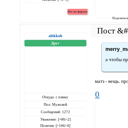
Поделитьс
alekkoh
Друг
merry_ma
а чтобы п
матэ - вещь. п
0
Откуда:
с пляжу
Пол:
Мужской
Сообщений:
1272
Уважение:
[+86/-2]
Позитив:
[+166/-6]