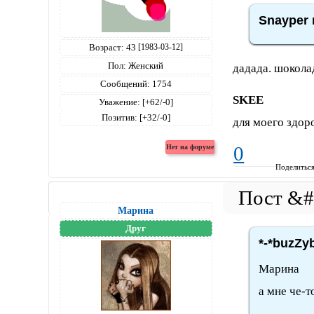
Snayper 
Возраст:
43
[1983-03-12]
Пол:
Женский
дадада. шокола
Сообщений:
1754
SKEE
Уважение:
[+62/-0]
Позитив:
[+32/-0]
для моего здор
0
Поделитьс
Марина
Друг
*-*buzZyb
Марина
а мне че-т