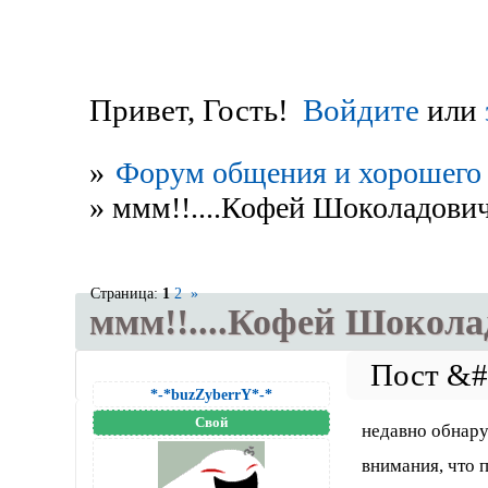
Привет, Гость!
Войдите
или
»
Форум общения и хорошего 
»
ммм!!....Кофей Шоколадович
Страница:
1
2
»
ммм!!....Кофей Шокола
*-*buzZyberrY*-*
Свой
недавно обнару
внимания, что 