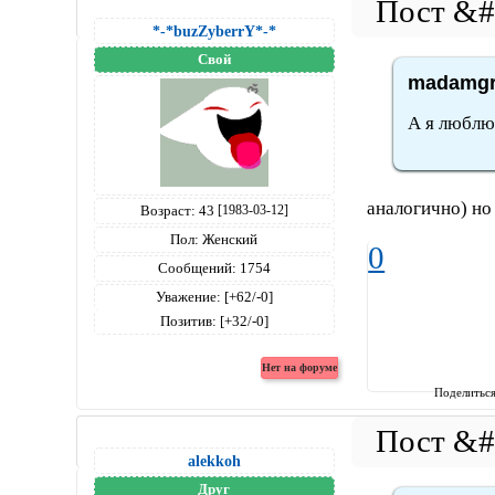
*-*buzZyberrY*-*
Свой
madamgri
А я люблю 
аналогично) но
Возраст:
43
[1983-03-12]
Пол:
Женский
0
Сообщений:
1754
Уважение:
[+62/-0]
Позитив:
[+32/-0]
Поделитьс
alekkoh
Друг