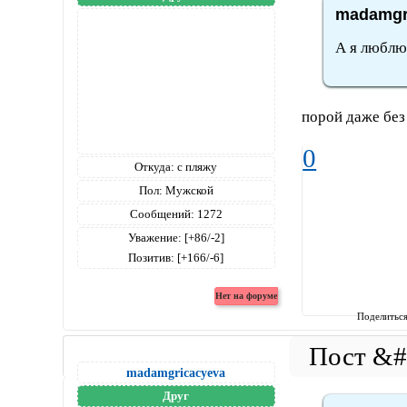
madamgri
А я люблю 
порой даже без 
0
Откуда:
с пляжу
Пол:
Мужской
Сообщений:
1272
Уважение:
[+86/-2]
Позитив:
[+166/-6]
Поделитьс
madamgricacyeva
Друг