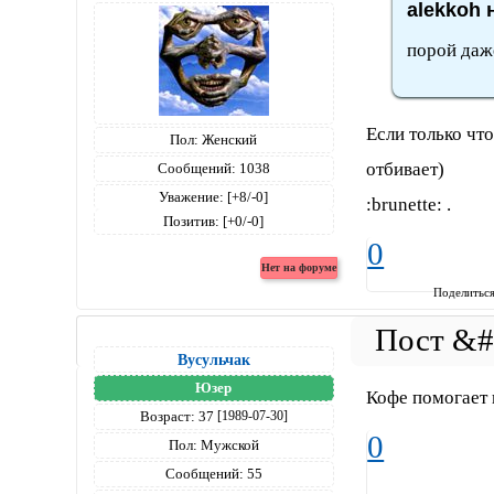
alekkoh 
порой даже
Если только что
Пол:
Женский
отбивает)
Сообщений:
1038
Уважение:
[+8/-0]
:brunette: .
Позитив:
[+0/-0]
0
Поделитьс
Вусульчак
Юзер
Кофе помогает
Возраст:
37
[1989-07-30]
0
Пол:
Мужской
Сообщений:
55