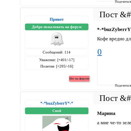
Поделитьс
Привет
Добро пожаловать на форум
*-*buzZyberrY
Кофе вредно д
0
Сообщений:
114
Уважение:
[+401/-17]
Позитив:
[+295/-16]
Поделитьс
*-*buzZyberrY*-*
Свой
Марина
а мне че-то зел