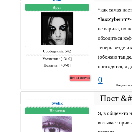
Друг
*как самая нас
*buzZyberrY*-
не варила, но 
обходиться кофе
теперь везде и
Сообщений:
542
(обожаю так дел
Уважение:
[+3/-0]
Позитив:
[+0/-0]
пригодятся, я д
0
Поделитьс
Svetik
Новичок
Я, в общем-то н
вызывает привы