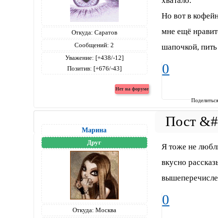
хватало.
Но вот в кофей
мне ещё нравит
Откуда:
Саратов
Сообщений:
2
шапочкой, пить
Уважение:
[+438/-12]
0
Позитив:
[+676/-43]
Поделитьс
Марина
Друг
Я тоже не любл
вкусно рассказ
вышеперечисле
0
Откуда:
Москва