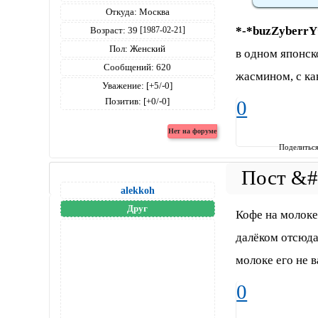
Откуда:
Москва
*-*buzZyberrY
Возраст:
39
[1987-02-21]
Пол:
Женский
в одном японско
Сообщений:
620
жасмином, с как
Уважение:
[+5/-0]
Позитив:
[+0/-0]
0
Поделитьс
alekkoh
Друг
Кофе на молоке 
далёком отсюда
молоке его не ва
0