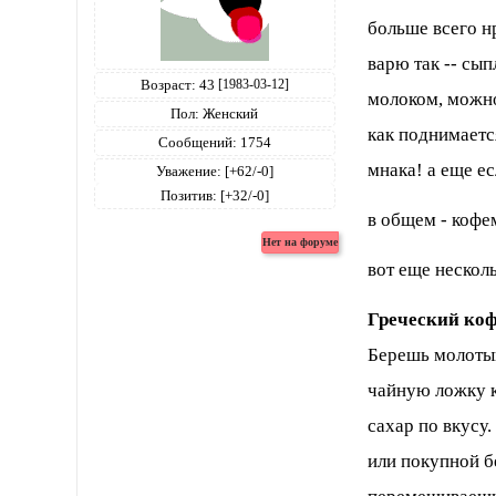
больше всего н
варю так -- сы
Возраст:
43
[1983-03-12]
молоком, можно
Пол:
Женский
как поднимаетс
Сообщений:
1754
мнака! а еще е
Уважение:
[+62/-0]
Позитив:
[+32/-0]
в общем - кофе
вот еще нескол
Греческий ко
Берешь молоты
чайную ложку 
сахар по вкусу
или покупной бе