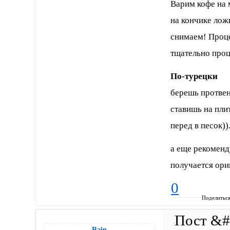
Варим кофе на 
на кончике ложк
снимаем! Проце
тщательно проц
По-турецки
берешь протвень
ставишь на плит
перед в песок))
а еще рекоменд
получается ори
0
Поделитьс
Rain