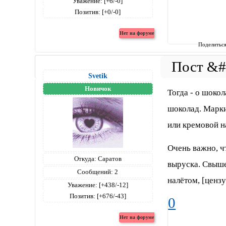
Уважение:
[+6/-0]
Позитив:
[+0/-0]
Поделитьс
Svetik
Новичок
Тогда - о шоко
шоколад. Марки
или кремовой н
Очень важно, ч
Откуда:
Саратов
выруска. Свыше
Сообщений:
2
налётом, [цензу
Уважение:
[+438/-12]
Позитив:
[+676/-43]
0