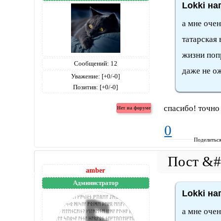
Lokki на
а мне очен
татарская 
жизни поп
Сообщений:
12
даже не о
Уважение:
[+0/-0]
Позитив:
[+0/-0]
спасибо! точно 
0
Поделитьс
amber
Администратор
Lokki на
а мне очен