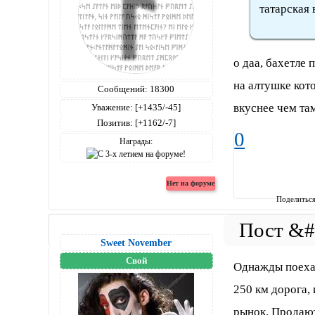
татарская 
о даа, бахетле 
на алтушке кото
Сообщений:
18300
вкуснее чем та
Уважение:
[+1435/-45]
Позитив:
[+1162/-7]
0
Награды:
Поделитьс
Sweet November
Свой
Однажды поехал
250 км дорога,
рынок. Продают