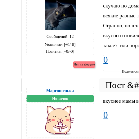
скучаю по дома
всякие разные 
Странно, но в 
вкусно готовил
Сообщений:
12
Уважение:
[+0/-0]
такое? или пор
Позитив:
[+0/-0]
0
Поделитьс
Маргошенька
Новичок
вкуснее мамы вс
0