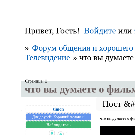
Привет, Гость!
Войдите
или
»
Форум общения и хорошего 
Телевидение
»
что вы думаете
Страница:
1
что вы думаете о фильм
timon
Для друзей:
Хороший человек!
что вы думаете о фи
Наблюдатель