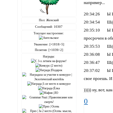
например...
20:34:26 Ы Ш@
Пол:
Женский
20:34:54 Ш@пo
Сообщений:
10307
20:35:10 Ы Ш@п
Текущее настроение:
просрочен в об
Уважение:
[+1818/-5]
20:35:53 Ш@пo
Позитив:
[+1039/-2]
20:36:08 Ы Ш
Награды:
20:36:47 Ш@пo
20:37:02 Ы Ш@п
свое проешь. И 
))))) ну, вот, как
0