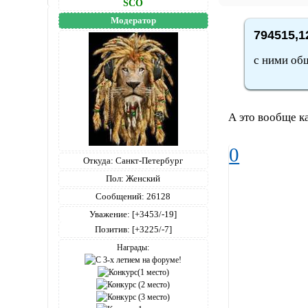
SCO
Модератор
794515,1
с ними общ
А это вообще к
0
Откуда:
Санкт-Петербург
Пол:
Женский
Сообщений:
26128
Уважение:
[+3453/-19]
Позитив:
[+3225/-7]
Награды: