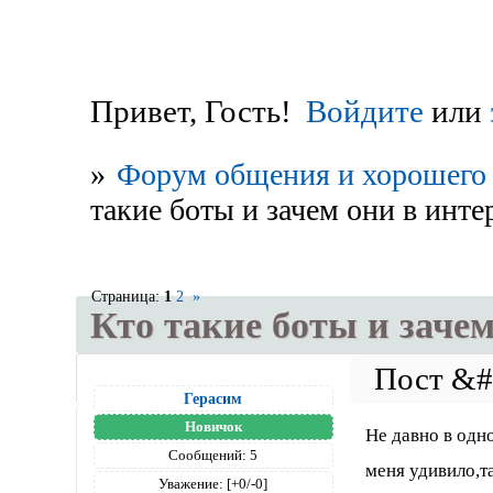
Привет, Гость!
Войдите
или
»
Форум общения и хорошего 
такие боты и зачем они в инте
Страница:
1
2
»
Кто такие боты и зачем
Герасим
Новичок
Не давно в одн
Сообщений:
5
меня удивило,т
Уважение:
[+0/-0]