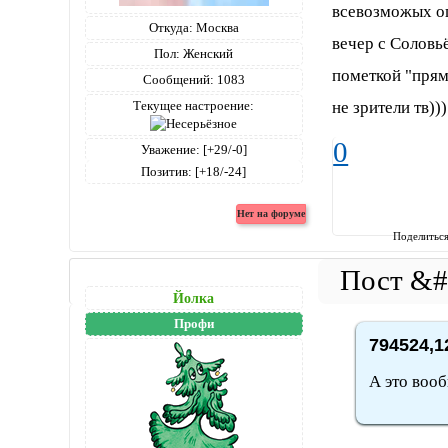
всевозможых о
Откуда:
Москва
вечер с Соловьё
Пол:
Женский
пометкой "прям
Сообщений:
1083
не зрители тв)))
Текущее настроение:
0
Уважение:
[+29/-0]
Позитив:
[+18/-24]
Поделитьс
Йолка
Профи
794524,1
А это воо