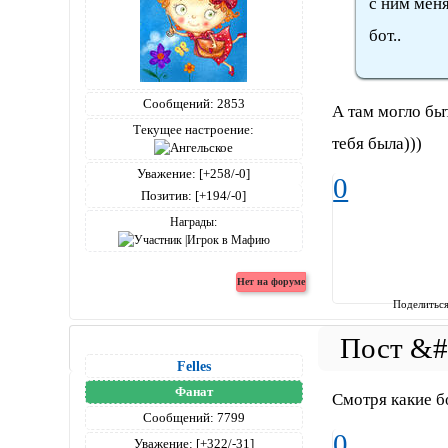
с ним меня
бот..
Сообщений:
2853
А там могло бы
Текущее настроение:
тебя была)))
Уважение:
[+258/-0]
0
Позитив:
[+194/-0]
Награды:
Поделитьс
Felles
Фанат
Смотря какие б
Сообщений:
7799
0
Уважение:
[+322/-31]