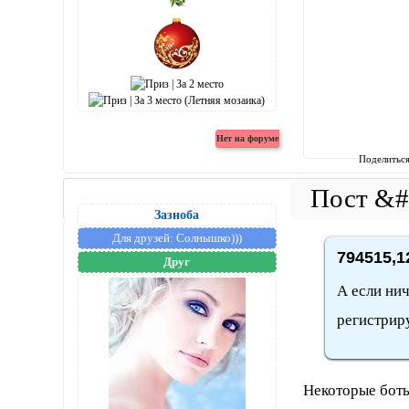
Поделитьс
Зазноба
Для друзей:
Солнышко)))
794515,1
Друг
А если ни
регистриру
Некоторые боты