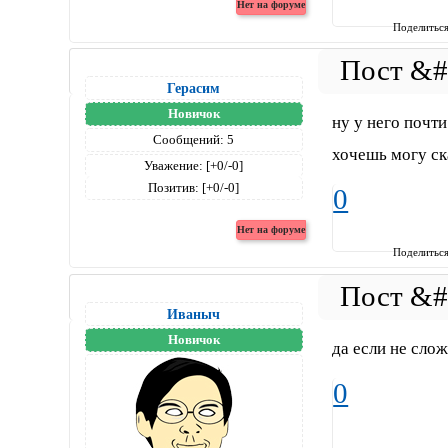
Поделитьс
Герасим
Новичок
ну у него почти
Сообщений:
5
хочешь могу ск
Уважение:
[+0/-0]
Позитив:
[+0/-0]
0
Поделитьс
Иваныч
Новичок
да если не сло
0