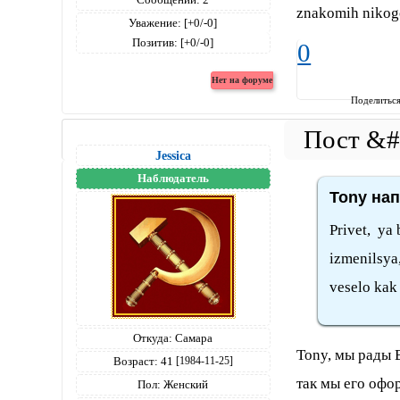
znakomih nikogo
Уважение:
[+0/-0]
Позитив:
[+0/-0]
0
Поделитьс
Jessica
Наблюдатель
Tony нап
Privet, ya
izmenilsya
veselo kak
Откуда:
Самара
Tony, мы рады 
Возраст:
41
[1984-11-25]
так мы его офо
Пол:
Женский