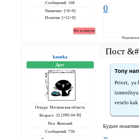
Сообщений:
168
0
Уважение:
[+9/-0]
Позитив:
[+12/-0]
Поделитьс
kasatka
Друг
Tony нап
Privet, ya
izmenilsya
veselo kak
Откуда:
Московская область
Возраст:
35
[1991-04-30]
Пол:
Женский
Будьте поактивн
Сообщений:
750