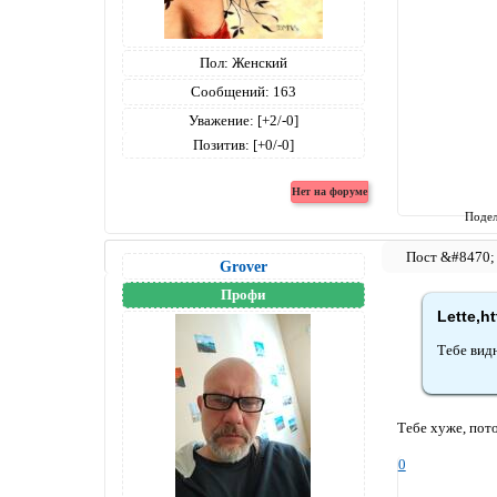
Пол:
Женский
Сообщений:
163
Уважение:
[+2/-0]
Позитив:
[+0/-0]
Подел
Grover
Профи
Lette,h
Тебе вид
Тебе хуже, пот
0