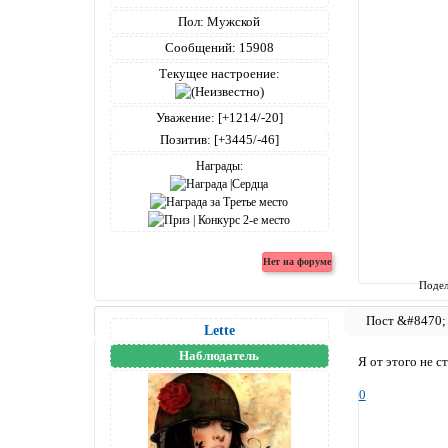
Пол:
Мужской
Сообщений:
15908
Текущее настроение:
Уважение:
[+1214/-20]
Позитив:
[+3445/-46]
Награды:
Подел
Lette
Наблюдатель
Я от этого не с
0