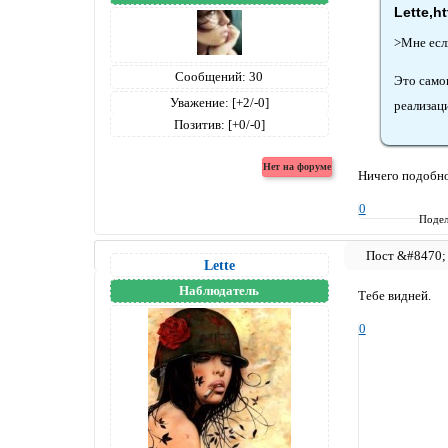
Lette,h
>Мне есл
Сообщений:
30
Это само
Уважение:
[+2/-0]
реализаци
Позитив:
[+0/-0]
Ничего подобног
0
Подел
Lette
Наблюдатель
Тебе видней.
0