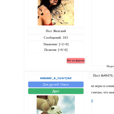
Пол:
Женский
Сообщений:
163
Уважение:
[+2/-0]
Позитив:
[+0/-0]
Подел
викинг_в_галстуке
Для друзей:
Ольга
не верю в сонни
Друг
считаю, что каж
0