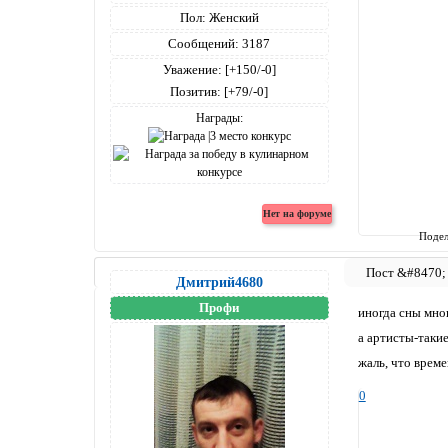
Пол:
Женский
Сообщений:
3187
Уважение:
[+150/-0]
Позитив:
[+79/-0]
Награды:
Подел
Дмитрий4680
Профи
иногда сны мног
а артисты-такие
жаль, что врем
0