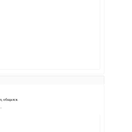
л, общался.
.