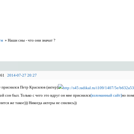
ум
»
Наши сны - что они значат ?
61
2014-07-27 20:27
е приснился Петр Красилов (актер)
й сон был. Только с чего это вдруг он мне приснился
[взломанный сайт]
но пом
ится же такое))) Никогда актеры не снились))