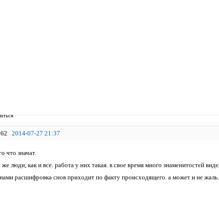
иться
62
2014-07-27 21:37
о что значат.
 же люди, как и все. работа у них такая. в свое время много знаменитостей виде
енами расшифровка снов приходит по факту происходящего. а может и не жаль..