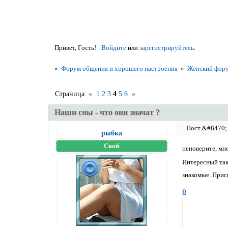
Привет, Гость!
Войдите
или
зарегистрируйтесь
.
»
Форум общения и хорошего настроения
»
Женский фор
Страница:
«
1
2
3
4
5
6
»
Наши сны - что они значат ?
рыбка
Свой
неповерите, мн
Интересный тако
знакомые. Присн
0