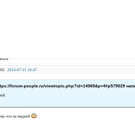
иться
65
2014-07-31 18:47
ttps://forum-people.ru/viewtopic.php?id=14069&p=4#p579029 нап
ней.
ому что не видней