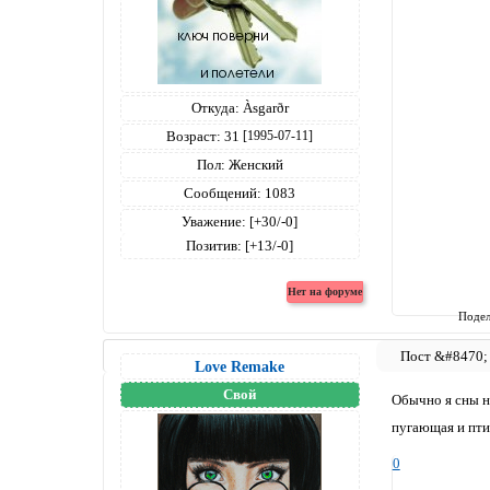
Откуда:
Àsgarðr
Возраст:
31
[1995-07-11]
Пол:
Женский
Сообщений:
1083
Уважение:
[+30/-0]
Позитив:
[+13/-0]
Подел
Love Remake
Свой
Обычно я сны не
пугающая и пти
0