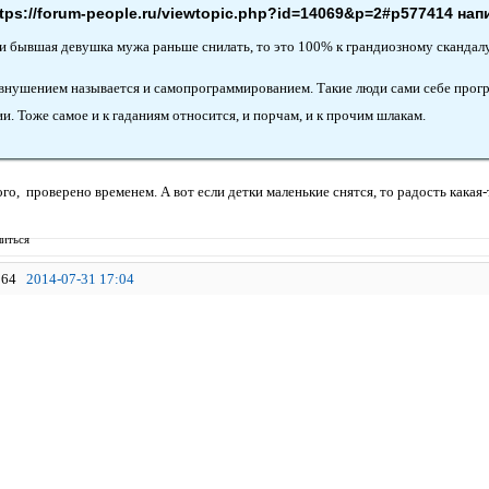
ttps://forum-people.ru/viewtopic.php?id=14069&p=2#p577414 нап
и бывшая девушка мужа раньше снилать, то это 100% к грандиозному скандалу
внушением называется и самопрограммированием. Такие люди сами себе програ
и. Тоже самое и к гаданиям относится, и порчам, и к прочим шлакам.
о, проверено временем. А вот если детки маленькие снятся, то радость какая-
иться
64
2014-07-31 17:04